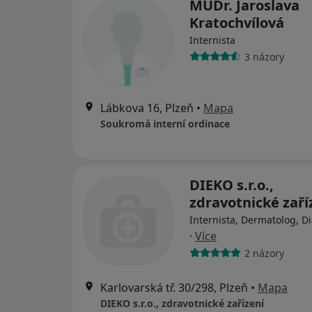
MUDr. Jaroslava
Kratochvílová
Internista
3 názory
Lábkova 16, Plzeň
•
Mapa
Soukromá interní ordinace
DIEKO s.r.o.,
zdravotnické zaří
Internista, Dermatolog, D
·
Více
2 názory
Karlovarská tř. 30/298, Plzeň
•
Mapa
DIEKO s.r.o., zdravotnické zařízení