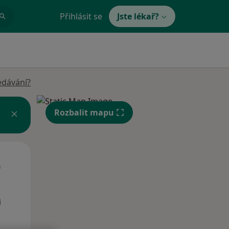
Přihlásit se
Jste lékař?
edávání?
Rozbalit mapu
Út
St
Čt
n
11 Srpen
12 Srpen
13 Srpen
i