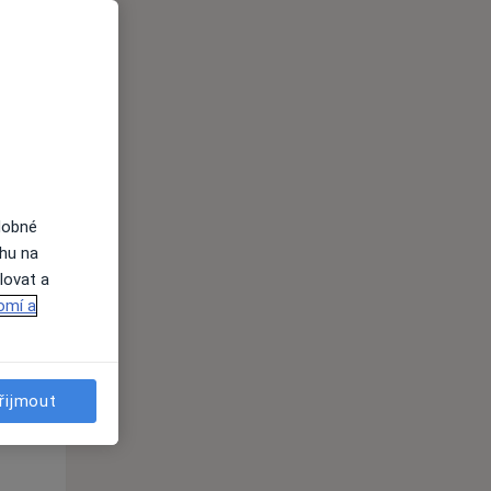
Út
St
Čt
n
11 Srpen
12 Srpen
13 Srpen
i
dobné
ahu na
lovat a
omí a
řijmout
Út
St
Čt
n
11 Srpen
12 Srpen
13 Srpen