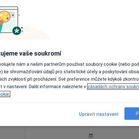
Dnes
Zítra
Ne
Po
7 Srpen
8 Srpen
9 Srpen
10 Srpe
ujeme vaše soukromí
Online rezervace termínu není k dispozic
ovolujete nám a našim partnerům používat soubory cookie (nebo po
e) ke shromažďování údajů pro statistické účely a poskytování obs
Rezervovat termín
ich zvyklostí při procházení. Své preference můžete kdykoli zkontro
t v nastavení. Další informace naleznete v
zásadách ochrany soukr
okie.
P
Upravit nastavení
tr
Dnes
Zítra
Ne
Po
7 Srpen
8 Srpen
9 Srpen
10 Srpe