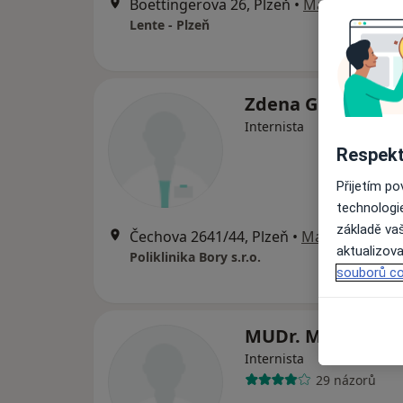
Boettingerova 26, Plzeň
•
Mapa
Lente - Plzeň
Zdena Gregarová
Internista
Respekt
Přijetím p
technologi
základě vaš
Čechova 2641/44, Plzeň
•
Mapa
aktualizova
Poliklinika Bory s.r.o.
souborů co
MUDr. Mikoláš Pe
Internista
29 názorů