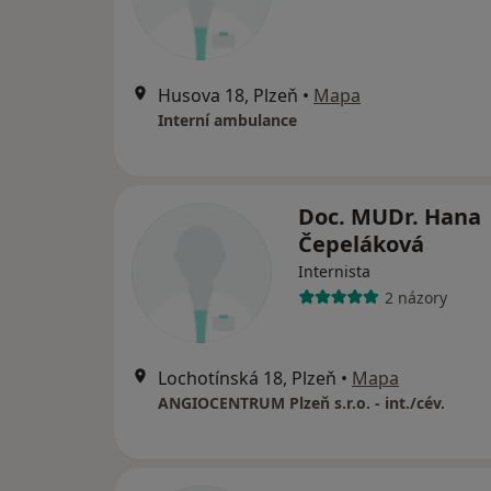
Husova 18, Plzeň
•
Mapa
Interní ambulance
Doc. MUDr. Hana
Čepeláková
Internista
2 názory
Lochotínská 18, Plzeň
•
Mapa
ANGIOCENTRUM Plzeň s.r.o. - int./cév.