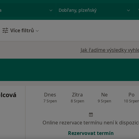
ace, nemoc nebo příjmení
Město nebo region
Více filtrů
Jak řadíme výsledky vyhl
lcová
Dnes
Zítra
Ne
Po
7 Srpen
8 Srpen
9 Srpen
10 Srpe
Online rezervace termínu není k dispozic
Rezervovat termín