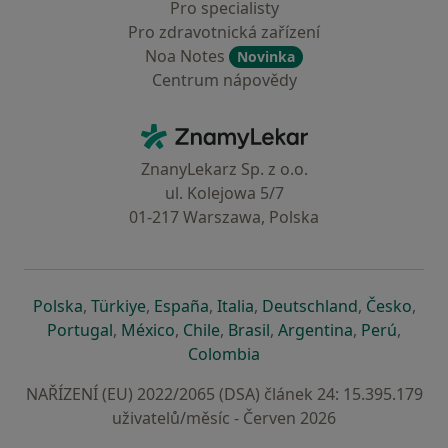
Pro specialisty
Pro zdravotnická zařízení
Noa Notes
Novinka
Centrum nápovědy
Kontakt
ZnamyLekar - Hlavní stránka
ZnanyLekarz Sp. z o.o.
ul. Kolejowa 5/7
01-217 Warszawa, Polska
se otevře v nové záložce
se otevře v nové záložce
se otevře v nové záložce
se otevře v nové záložce
se otevře v 
se o
Polska
,
Türkiye
,
España
,
Italia
,
Deutschland
,
Česko
,
se otevře v nové záložce
se otevře v nové záložce
se otevře v nové záložce
se otevře v nové záložc
se otevře v 
se ote
Portugal
,
México
,
Chile
,
Brasil
,
Argentina
,
Perú
,
se otevře v nové záložce
Colombia
NAŘÍZENÍ (EU) 2022/2065 (DSA) článek 24: 15.395.179
uživatelů/měsíc - Červen 2026