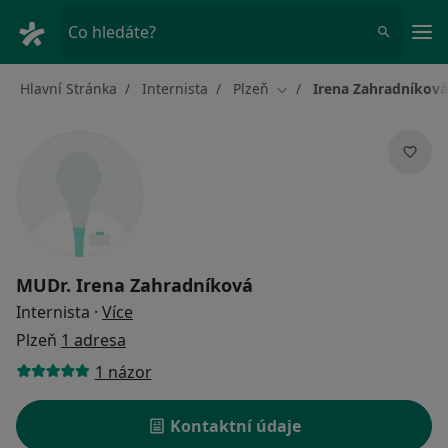
Hla
Co hledáte?
Hlavní Stránka
Internista
Plzeň
Irena Zahradníková
Změna města
MUDr.
Irena Zahradníková
o specializacích
Internista
·
Více
Plzeň
1 adresa
1 názor
Kontaktní údaje