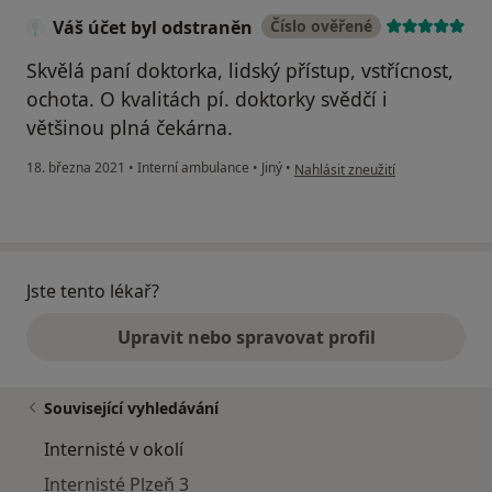
Váš účet byl odstraněn
Číslo ověřené
Skvělá paní doktorka, lidský přístup, vstřícnost,
ochota. O kvalitách pí. doktorky svědčí i
většinou plná čekárna.
podle názoru uživatele Váš účet
18. března 2021
•
Interní ambulance
•
Jiný
•
Nahlásit zneužití
Jste tento lékař?
Upravit nebo spravovat profil
Související vyhledávání
Internisté v okolí
Internisté Plzeň 3