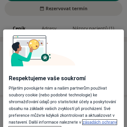
Rezervovat termín
Ceník
Adresy
Názory pacientů (1)
Ceník
Informace o službách a cenách nejsou k dispozici
Tento specialista ještě nepřidával žádné informace o
svých službách.
Respektujeme vaše soukromí
Přijetím povolujete nám a našim partnerům používat
soubory cookie (nebo podobné technologie) ke
shromažďování údajů pro statistické účely a poskytování
Adresa
obsahu na základě vašich zvyklostí při procházení. Své
preference můžete kdykoli zkontrolovat a aktualizovat v
Interní ambulance
nastavení. Další informace naleznete v
zásadách ochrany
Tylova 502/39,
Plzeň
301 00