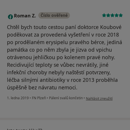
Roman Z.
Číslo ověřené
R
Chtěl bych touto cestou paní doktorce Koubové
poděkovat za provedená vyšetření v roce 2018
po prodělaném erysipelu pravého bérce, jediná
památka co po něm zbyla je jizva od vpichu
otrávenou jehličkou po kolenem pravé nohy.
Recidivující teploty se vůbec nevrátily, jiné
infekční choroby nebyly naštěstí potvrzeny,
léčba silnými antibiotiky v roce 2013 proběhla
úspěšně bez návratu nemoci.
podle názoru uživatele Rom
1. ledna 2019
•
FN Plzeň
•
Pálení svalů končetin
•
Nahlásit zneužití