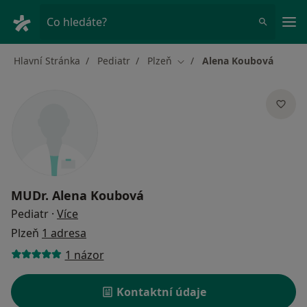
Hla
Co hledáte?
Hlavní Stránka
Pediatr
Plzeň
Alena Koubová
Změna města
MUDr.
Alena Koubová
o specializacích
Pediatr
·
Více
Plzeň
1 adresa
1 názor
Kontaktní údaje