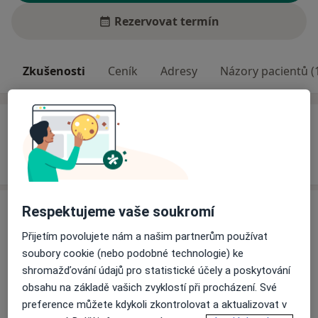
Rezervovat termín
Zkušenosti
Ceník
Adresy
Názory pacientů (
Zkušenosti
Odborník na:
Infekční lékařství
Respektujeme vaše soukromí
Ceník
Přijetím povolujete nám a našim partnerům používat
Informace o službách a cenách nejsou k dispozici
soubory cookie (nebo podobné technologie) ke
Tento specialista ještě nepřidával žádné informace o
shromažďování údajů pro statistické účely a poskytování
svých službách.
obsahu na základě vašich zvyklostí při procházení. Své
preference můžete kdykoli zkontrolovat a aktualizovat v