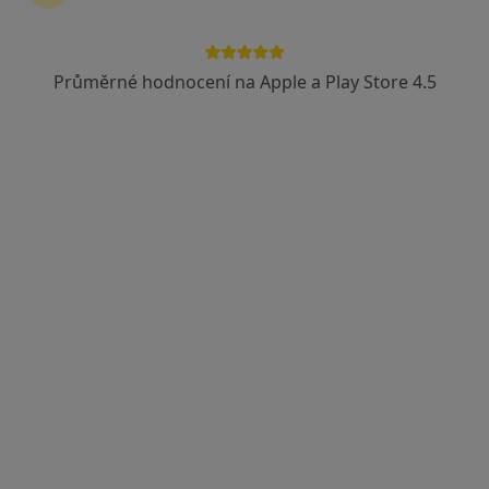
Průměrné hodnocení na Apple a Play Store 4.5
MUDr. Karel Schneller
Diagnostik
Adresa 1
Adresa 2
Havlíčkova 173/75, Brno
•
Mapa
Ordinace
Tento specialista nenabízí online rezervaci termínu na této adrese.
Rezervovat termín