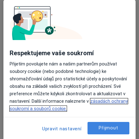
MUDr. Lenka Řehulová
Diagnostik
Zábrdovická 3, Brno
•
Mapa
Vojenská nemocnice Brno
Tento specialista nenabízí online rezervaci termínu na této adrese.
Respektujeme vaše soukromí
Rezervovat termín
Přijetím povolujete nám a našim partnerům používat
soubory cookie (nebo podobné technologie) ke
shromažďování údajů pro statistické účely a poskytování
obsahu na základě vašich zvyklostí při procházení. Své
preference můžete kdykoli zkontrolovat a aktualizovat v
nastavení. Další informace naleznete v
zásadách ochrany
soukromí a souborů cookie.
MUDr. Jitka Lidáková
Přijmout
Upravit nastavení
Diagnostik