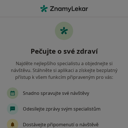
Hla
Diagnostik • Brno-Žabovřesky, Brno, jihomoravský
Filtry
Mapa
Diagnostik, Brno-Žabovřesky, Brno
Pečujte o své zdraví
Jak řadíme výsledky vyhledávání?
Najděte nejlepšího specialistu a objednejte si
návštěvu. Stáhněte si aplikaci a získejte bezplatný
Jakou pojišťovnu máte?
přístup k všem funkcím připraveným pro vás:
Zdravotní pojišťovna ministerstva vnitra ČR
O
Snadno spravujte své návštěvy
Odesílejte zprávy svým specialistům
Dostávejte připomenutí o návštěvě