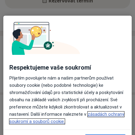
Rezervovat termín
Ceník
Adresy
Názory pacientů
Ceník
Informace o službách a cenách nejsou k dispozici
Tento specialista ještě nepřidával žádné informace o
Respektujeme vaše soukromí
svých službách.
Přijetím povolujete nám a našim partnerům používat
soubory cookie (nebo podobné technologie) ke
shromažďování údajů pro statistické účely a poskytování
obsahu na základě vašich zvyklostí při procházení. Své
Adresa
preference můžete kdykoli zkontrolovat a aktualizovat v
nastavení. Další informace naleznete v
zásadách ochrany
Masarykův onkologický ústav
soukromí a souborů cookie.
Žlutý kopec 543/7,
Brno-střed
,
Brno
65653