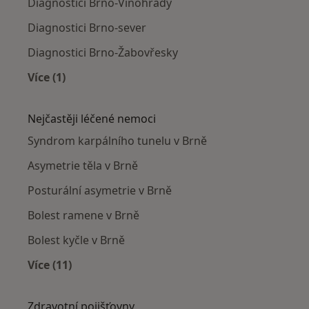
Diagnostici Brno-Vinohrady
Diagnostici Brno-sever
Diagnostici Brno-Žabovřesky
Více (1)
Více v kategorii: Diagnostici v okolí
Nejčastěji léčené nemoci
Syndrom karpálního tunelu v Brně
Asymetrie těla v Brně
Posturální asymetrie v Brně
Bolest ramene v Brně
Bolest kyčle v Brně
Více (11)
Více v kategorii: Nejčastěji léčené nemoci
Zdravotní pojišťovny