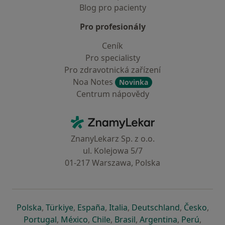
Blog pro pacienty
Pro profesionály
Ceník
Pro specialisty
Pro zdravotnická zařízení
Noa Notes
Novinka
Centrum nápovědy
Kontakt
ZnamyLekar - Hlavní stránka
ZnanyLekarz Sp. z o.o.
ul. Kolejowa 5/7
01-217 Warszawa, Polska
se otevře v nové záložce
se otevře v nové záložce
se otevře v nové záložce
se otevře v nové záložce
se otevře v 
se o
Polska
,
Türkiye
,
España
,
Italia
,
Deutschland
,
Česko
,
se otevře v nové záložce
se otevře v nové záložce
se otevře v nové záložce
se otevře v nové záložc
se otevře v 
se ote
Portugal
,
México
,
Chile
,
Brasil
,
Argentina
,
Perú
,