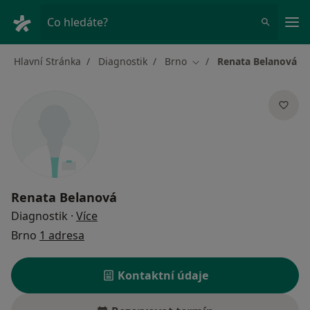
Hla
Co hledáte?
Hlavní Stránka
Diagnostik
Brno
Renata Belanová
Změna města
Renata Belanová
o specializacích
Diagnostik
·
Více
Brno
1 adresa
Kontaktní údaje