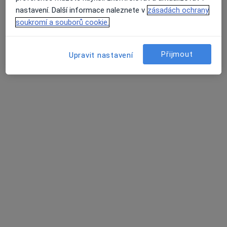
MUDr. Jiří Hradec
nastavení. Další informace naleznete v
zásadách ochrany
Diabetolog
soukromí a souborů cookie.
13 názorů
Palackého třída 191, Chrudim
•
Mapa
Přijmout
Upravit nastavení
Poliklinika Chrudim
Tento specialista nenabízí online rezervaci termínu na této adrese.
Rezervovat termín
MUDr. Eva Popová
Diabetolog