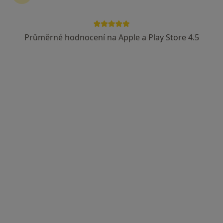
Průměrné hodnocení na Apple a Play Store 4.5
MUDr. Miroslava Hudcová
Diabetolog, Internista
1 názor
Palackého třída 191, Chrudim
•
Mapa
Poliklinika Chrudim
Tento specialista nenabízí online rezervaci termínu na této adrese.
Rezervovat termín