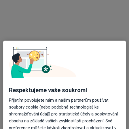
MUDr. Hana Tyčová
Diabetolog, Internista
15 názorů
Rokycanova 2798, Pardubice
•
Mapa
Poliklinika Rokycanova
Tento specialista nenabízí online rezervaci termínu na této adrese.
Rezervovat termín
Respektujeme vaše soukromí
Přijetím povolujete nám a našim partnerům používat
soubory cookie (nebo podobné technologie) ke
shromažďování údajů pro statistické účely a poskytování
obsahu na základě vašich zvyklostí při procházení. Své
preference můžete kdykoli zkontrolovat a aktualizovat v