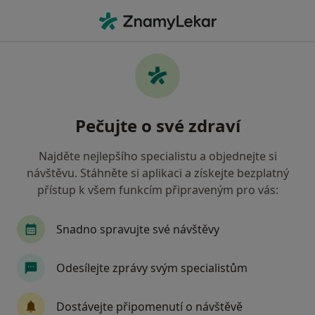
Hla
Diabetolog • Praha 5, Pardubice, pardubický
Filtry
Mapa
Diabetolog, Praha 5, Pardubice
Pečujte o své zdraví
Jak řadíme výsledky vyhledávání?
Najděte nejlepšího specialistu a objednejte si
návštěvu. Stáhněte si aplikaci a získejte bezplatný
Jakou pojišťovnu máte?
přístup k všem funkcím připraveným pro vás:
Všeobecná zdravotní pojišťovna
Zdravotní poj
Snadno spravujte své návštěvy
Odesílejte zprávy svým specialistům
Dostávejte připomenutí o návštěvě