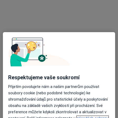
17. listopadu 1790/5, Ostrava
•
Mapa
Fakultní nemocnice Ostrava
Tento specialista nenabízí online rezervaci termínu na této adrese.
Rezervovat termín
Respektujeme vaše soukromí
Přijetím povolujete nám a našim partnerům používat
Bílovecká nemocnice, a.s.
soubory cookie (nebo podobné technologie) ke
·
Více
Chirurg, Alergolog, Anesteziolog
shromažďování údajů pro statistické účely a poskytování
4 názory
obsahu na základě vašich zvyklostí při procházení. Své
preference můžete kdykoli zkontrolovat a aktualizovat v
17. listopadu 538, Bílovec
•
Mapa