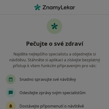
Hla
Chirurg • Ostrava, moravskoslezský
Filtry
• 1
Mapa
Doporučení chirurgové s Všeobecná
Pečujte o své zdraví
zdravotní pojišťovna Ostrava
Jak řadíme výsledky vyhledávání?
Najděte nejlepšího specialistu a objednejte si
návštěvu. Stáhněte si aplikaci a získejte bezplatný
přístup k všem funkcím připraveným pro vás:
Snadno spravujte své návštěvy
Odesílejte zprávy svým specialistům
MUDr. Miroslav Havrlant
Dostávejte připomenutí o návštěvě
Chirurg