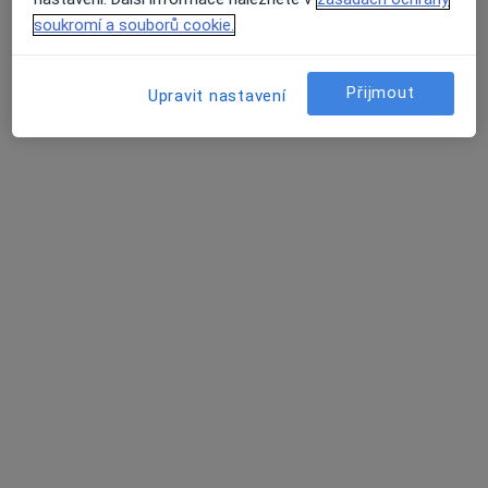
Tento specialista nenabízí online rezervaci termínu na této adrese.
soukromí a souborů cookie.
Rezervovat termín
Přijmout
Upravit nastavení
Daniela Prokopová
Zubař
Palackého 127, Brno
•
Mapa
Ortodontická laboratoř
Tento specialista nenabízí online rezervaci termínu na této adrese.
Rezervovat termín