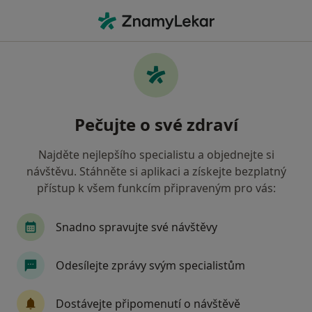
Hla
Blansko, jihomoravský
Filtry
Mapa
Blansko
Pečujte o své zdraví
Jak řadíme výsledky vyhledávání?
Najděte nejlepšího specialistu a objednejte si
návštěvu. Stáhněte si aplikaci a získejte bezplatný
Jakého specialistu hledáte?
přístup k všem funkcím připraveným pro vás:
Zubař
Praktický lékař
Internista
Ped
Snadno spravujte své návštěvy
Odesílejte zprávy svým specialistům
Dostávejte připomenutí o návštěvě