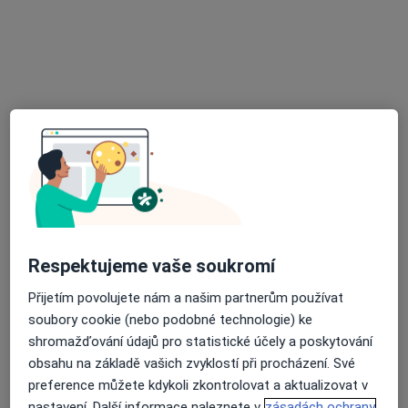
č.d. 1, Habrovany
•
Mapa
Praktická lékařka
Tento specialista nenabízí online rezervaci termínu na této adrese.
Rezervovat termín
Respektujeme vaše soukromí
Přijetím povolujete nám a našim partnerům používat
Věra Šimáková
soubory cookie (nebo podobné technologie) ke
Zubař
shromažďování údajů pro statistické účely a poskytování
obsahu na základě vašich zvyklostí při procházení. Své
Brechtova 7, Brno
•
Mapa
preference můžete kdykoli zkontrolovat a aktualizovat v
V+V stomatologická laboratoř
nastavení. Další informace naleznete v
zásadách ochrany