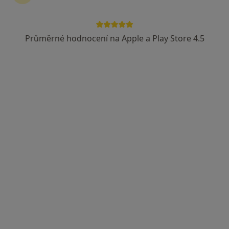
Průměrné hodnocení na Apple a Play Store 4.5
Petra Krejčířová
Dentální hygienistka, hygienista
Lidická 8, Boskovice
•
Mapa
Ordinace preventivní stomatologie
Tento specialista nenabízí online rezervaci termínu na této adrese.
Rezervovat termín