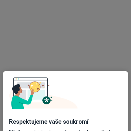
Ord. praktického lékaře stomatologa
Tento specialista nenabízí online rezervaci termínu na této adrese.
Rezervovat termín
K dispozici jsou specialisté
Tito specialisté se nacházejí mimo Žatec, ústecký, v
oblastech blízkých vašemu vyhledávání.
Respektujeme vaše soukromí
MUDr. Antonín Dědič