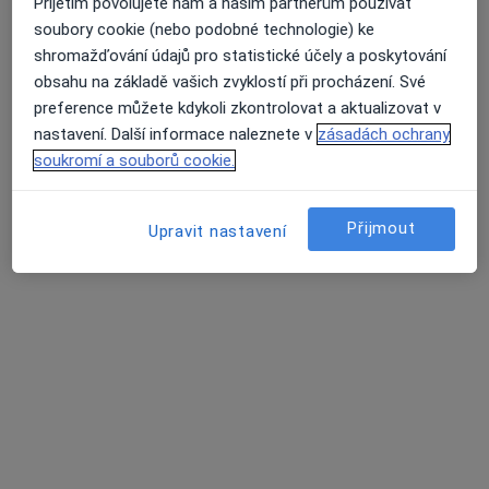
Přijetím povolujete nám a našim partnerům používat
·
Více
Zubař
soubory cookie (nebo podobné technologie) ke
4 názory
shromažďování údajů pro statistické účely a poskytování
Korunky. Můstky.Náhrady celkově, částečné.
obsahu na základě vašich zvyklostí při procházení. Své
Léčení kořenovych kanálků.
preference můžete kdykoli zkontrolovat a aktualizovat v
nastavení. Další informace naleznete v
zásadách ochrany
Vyplní fotopolimerni, skloionomerni,AMG
soukromí a souborů cookie.
Adresa 1
Adresa 2
Přijmout
Upravit nastavení
Opatovská 1763/11, Praha
•
Mapa
Medidentclinic,s.r.o
Bělení zubů
8 000 Kč
Tento specialista nenabízí online rezervaci termínu na této adrese.
Rezervovat termín