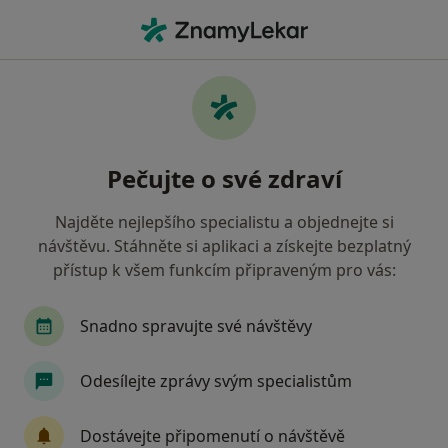
Hla
Zubař • Žatec, ústecký
Filtry
• 1
Mapa
Doporučení zubaři s Revírní bratrská
Pečujte o své zdraví
pokladna, zdravotní pojišťovna Žatec
Jak řadíme výsledky vyhledávání?
Najděte nejlepšího specialistu a objednejte si
návštěvu. Stáhněte si aplikaci a získejte bezplatný
přístup k všem funkcím připraveným pro vás:
Snadno spravujte své návštěvy
Odesílejte zprávy svým specialistům
MUDr. Eva Procházková
Dostávejte připomenutí o návštěvě
Zubař, Dentální hygienistka, hygienista