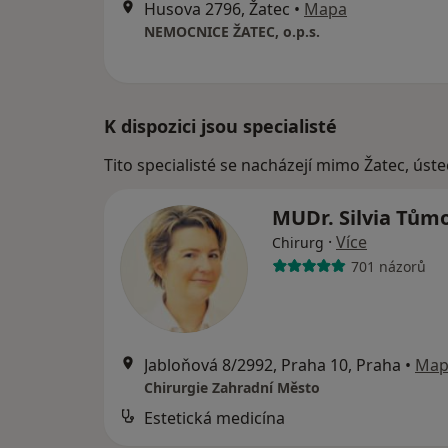
Husova 2796, Žatec
•
Mapa
NEMOCNICE ŽATEC, o.p.s.
K dispozici jsou specialisté
Tito specialisté se nacházejí mimo Žatec, úst
MUDr. Silvia Tům
·
Více
Chirurg
701 názorů
Jabloňová 8/2992, Praha 10, Praha
•
Map
Chirurgie Zahradní Město
Estetická medicína