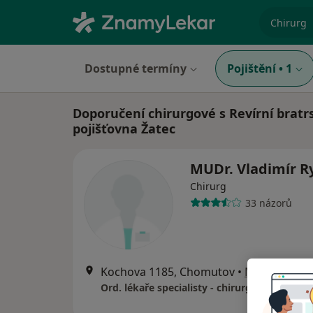
specializ
Dostupné termíny
Pojištění
•
1
Doporučení chirurgové s Revírní bratr
pojišťovna Žatec
MUDr. Vladimír R
Chirurg
33 názorů
Kochova 1185, Chomutov
•
Mapa
Ord. lékaře specialisty - chirurgie