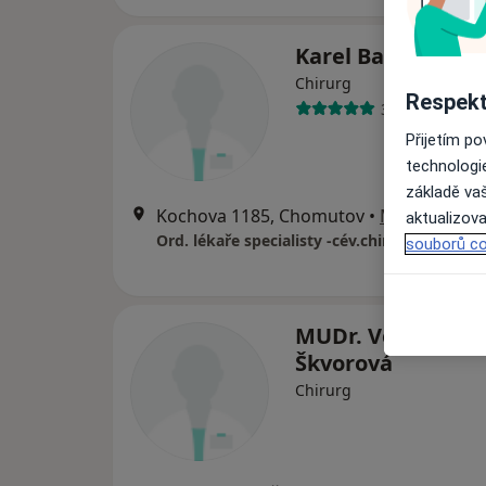
Karel Bartík
Chirurg
Respekt
3 názory
Přijetím p
technologi
základě vaš
Kochova 1185, Chomutov
•
Mapa
aktualizova
Ord. lékaře specialisty -cév.chirurgie
souborů co
MUDr. Veronika
Škvorová
Chirurg