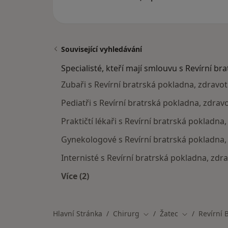
Související vyhledávání
Specialisté, kteří mají smlouvu s Revírní br
Zubaři s Revírní bratrská pokladna, zdravotn
Pediatři s Revírní bratrská pokladna, zdravo
Praktičtí lékaři s Revírní bratrská pokladna,
Gynekologové s Revírní bratrská pokladna, 
Internisté s Revírní bratrská pokladna, zdra
Více (2)
Více v kategorii: Specialisté, kteří m
Hlavní Stránka
Chirurg
Žatec
Revírní 
Změna města
Změna města