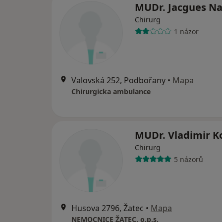
MUDr. Jacgues N
Chirurg
1 názor
Valovská 252, Podbořany
•
Mapa
Chirurgicka ambulance
MUDr. Vladimir K
Chirurg
5 názorů
Husova 2796, Žatec
•
Mapa
NEMOCNICE ŽATEC, o.p.s.