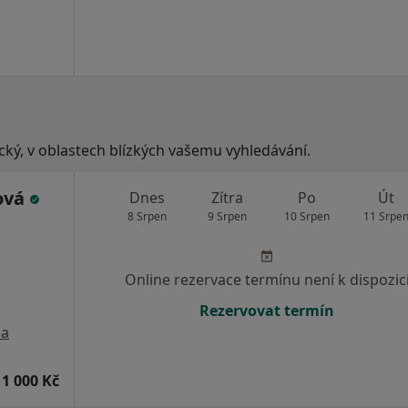
ecký, v oblastech blízkých vašemu vyhledávání.
ová
Dnes
Zítra
Po
Út
8 Srpen
9 Srpen
10 Srpen
11 Srpe
Online rezervace termínu není k dispozic
Rezervovat termín
a
1 000 Kč