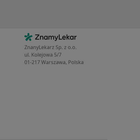
Kontakt
ZnamyLekar - Hlavní stránka
ZnanyLekarz Sp. z o.o.
ul. Kolejowa 5/7
01-217 Warszawa, Polska