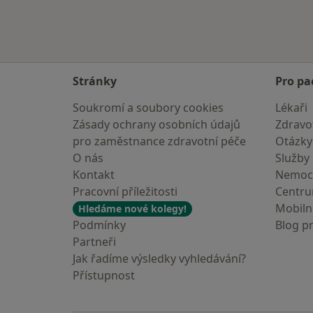
Stránky
Pro pa
Soukromí a soubory cookies
Lékaři
Zásady ochrany osobních údajů
Zdravot
pro zaměstnance zdravotní péče
Otázky
O nás
Služby
Kontakt
Nemoc
Pracovní příležitosti
Centr
Mobilní
Hledáme nové kolegy!
Podmínky
Blog p
Partneři
Jak řadíme výsledky vyhledávání?
Přístupnost