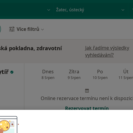
ace, nemoc nebo příjmení
Město nebo region
Více filtrů
ská pokladna, zdravotní
Jak řadíme výsledky
vyhledávání?
ytíř
Dnes
Zítra
Po
Út
8 Srpen
9 Srpen
10 Srpen
11 Srpe
Online rezervace termínu není k dispozic
Rezervovat termín