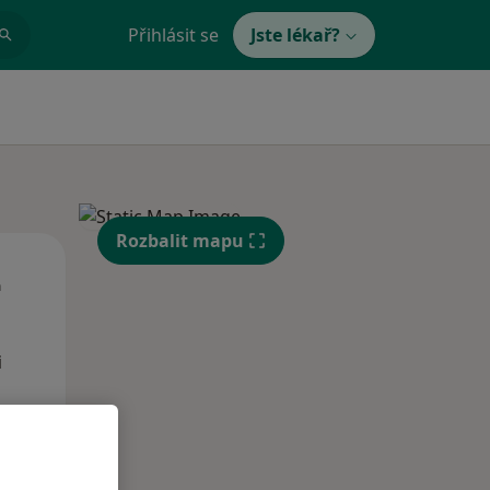
Přihlásit se
Jste lékař?
Rozbalit mapu
St
Čt
Pá
n
12 Srpen
13 Srpen
14 Srpen
i