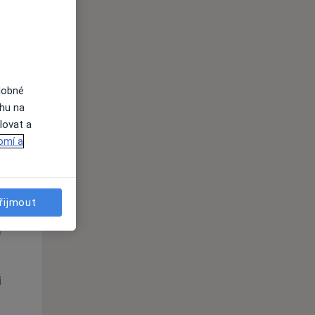
St
Čt
Pá
n
12 Srpen
13 Srpen
14 Srpen
dobné
i
ahu na
lovat a
omí a
řijmout
St
Čt
Pá
n
12 Srpen
13 Srpen
14 Srpen
i