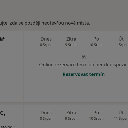
ujte, zda se později neotevřou nová místa.
ář
Dnes
Zítra
Po
Út
8 Srpen
9 Srpen
10 Srpen
11 Srpe
Online rezervace termínu není k dispozic
Rezervovat termín
C,
Dnes
Zítra
Po
Út
8 Srpen
9 Srpen
10 Srpen
11 Srpe
·
betolog