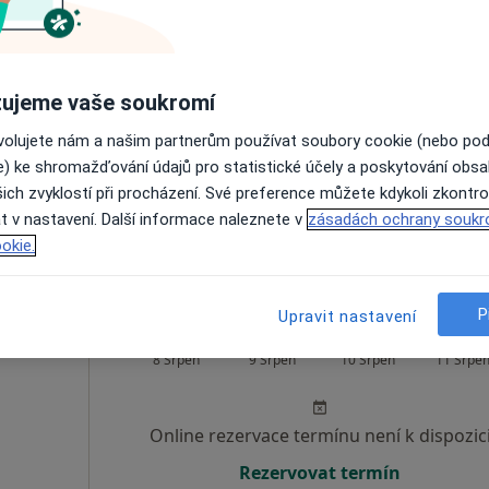
Dnes
Zítra
Po
Út
8 Srpen
9 Srpen
10 Srpen
11 Srpe
ujeme vaše soukromí
ovolujete nám a našim partnerům používat soubory cookie (nebo po
Online rezervace termínu není k dispozic
e) ke shromažďování údajů pro statistické účely a poskytování obs
Rezervovat termín
ich zvyklostí při procházení. Své preference můžete kdykoli zkontro
t v nastavení. Další informace naleznete v
zásadách ochrany soukr
okie.
P
Upravit nastavení
Dnes
Zítra
Po
Út
8 Srpen
9 Srpen
10 Srpen
11 Srpe
Online rezervace termínu není k dispozic
Rezervovat termín