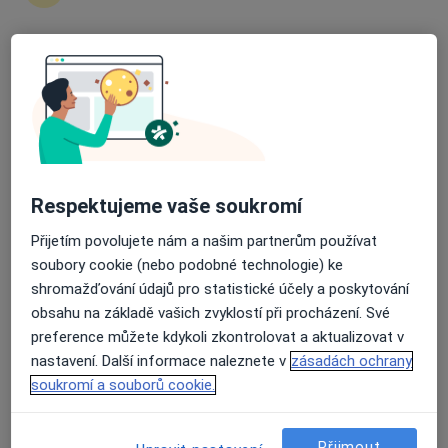
4 názory
Husova 2796, Žatec
•
Mapa
Průměrné hodnocení na Apple a Play Store 4.5
NEMOCNICE ŽATEC, o.p.s.
Tento specialista nenabízí online rezervaci termínu na této adrese.
Rezervovat termín
Respektujeme vaše soukromí
Přijetím povolujete nám a našim partnerům používat
soubory cookie (nebo podobné technologie) ke
shromažďování údajů pro statistické účely a poskytování
obsahu na základě vašich zvyklostí při procházení. Své
preference můžete kdykoli zkontrolovat a aktualizovat v
nastavení. Další informace naleznete v
zásadách ochrany
Jiří Beran
soukromí a souborů cookie.
Ortoped, Fyzioterapeut
Husova 2796, Žatec
•
Mapa
Přijmout