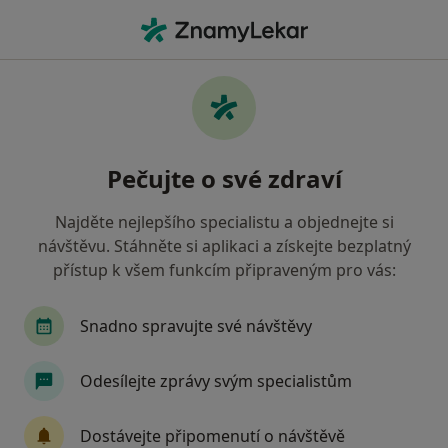
Hla
Ortoped • Žatec, ústecký
Filtry
• 1
Mapa
Doporučení ortopedové s Revírní bratrská
Pečujte o své zdraví
pokladna, zdravotní pojišťovna Žatec
Jak řadíme výsledky vyhledávání?
Najděte nejlepšího specialistu a objednejte si
návštěvu. Stáhněte si aplikaci a získejte bezplatný
přístup k všem funkcím připraveným pro vás:
Snadno spravujte své návštěvy
Odesílejte zprávy svým specialistům
MUDr. Ota Staňo
Dostávejte připomenutí o návštěvě
Ortoped