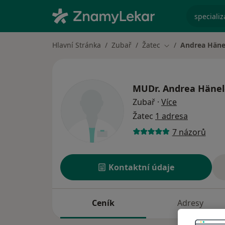
specializ
Hlavní Stránka
Zubař
Žatec
Andrea Häne
Změna města
MUDr.
Andrea Hänel
o specializac
Zubař
·
Více
Žatec
1 adresa
7 názorů
Kontaktní údaje
Ceník
Adresy