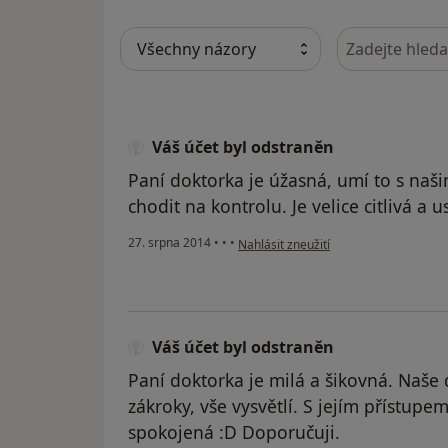
Hledejte v ná
Váš účet byl odstraněn
Paní doktorka je úžasná, umí to s naši
chodit na kontrolu. Je velice citlivá a 
podle názoru uživatele Váš účet byl o
27. srpna 2014
•
•
•
Nahlásit zneužití
Váš účet byl odstraněn
Paní doktorka je milá a šikovná. Naše 
zákroky, vše vysvětlí. S jejím přístupem
spokojená :D Doporučuji.