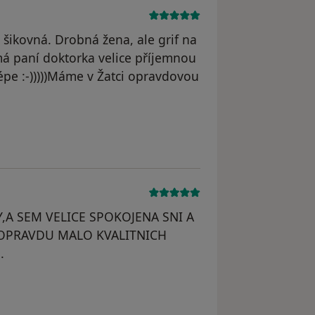
 šikovná. Drobná žena, ale grif na
 má paní doktorka velice příjemnou
lépe :-)))))Máme v Žatci opravdovou
odstraněn
,A SEM VELICE SPOKOJENA SNI A
E OPRAVDU MALO KVALITNICH
.
OVA