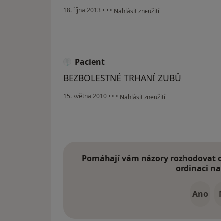
podle názoru uživatele Váš účet byl od
18. října 2013
•
•
•
Nahlásit zneužití
Pacient
BEZBOLESTNÉ TRHANÍ ZUBŮ
podle názoru uživatele Pacient
15. května 2010
•
•
•
Nahlásit zneužití
Pomáhají vám názory rozhodovat o 
ordinaci na
Ano