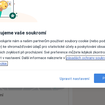
ách nejsou k dispozici
ádné informace o svých službách.
ujeme vaše soukromí
ovolujete nám a našim partnerům používat soubory cookie (nebo po
e) ke shromažďování údajů pro statistické účely a poskytování obs
ich zvyklostí při procházení. Své preference můžete kdykoli zkontro
t v nastavení. Další informace naleznete v
zásadách ochrany soukr
okie.
P
Upravit nastavení
 mapu
 otevře v nové záložce
ní