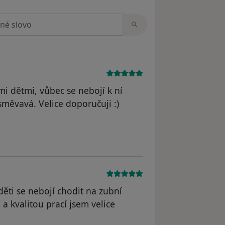
zorech
mi dětmi, vůbec se nebojí k ní
usměvavá. Velice doporučuji :)
dstraněn
děti se nebojí chodit na zubní
 a kvalitou prací jsem velice