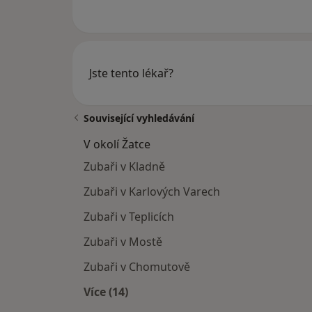
Jste tento lékař?
Související vyhledávání
V okolí Žatce
Zubaři v Kladně
Zubaři v Karlových Varech
Zubaři v Teplicích
Zubaři v Mostě
Zubaři v Chomutově
Více (14)
Více v kategorii: V okolí Žatce