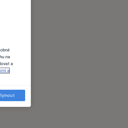
dobné
ahu na
lovat a
omí a
řijmout