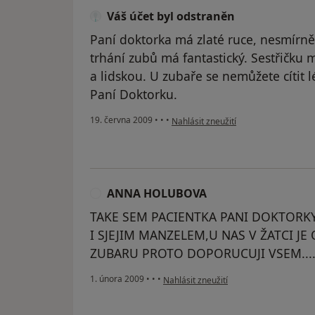
Váš účet byl odstraněn
Paní doktorka má zlaté ruce, nesmírně
trhání zubů má fantastický. Sestřičku
a lidskou. U zubaře se nemůžete cítit 
Paní Doktorku.
podle názoru uživatele Váš účet byl 
19. června 2009
•
•
•
Nahlásit zneužití
ANNA HOLUBOVA
TAKE SEM PACIENTKA PANI DOKTORKY
I SJEJIM MANZELEM,U NAS V ŽATCI J
ZUBARU PROTO DOPORUCUJI VSEM....
podle názoru uživatele ANNA HOLUB
1. února 2009
•
•
•
Nahlásit zneužití