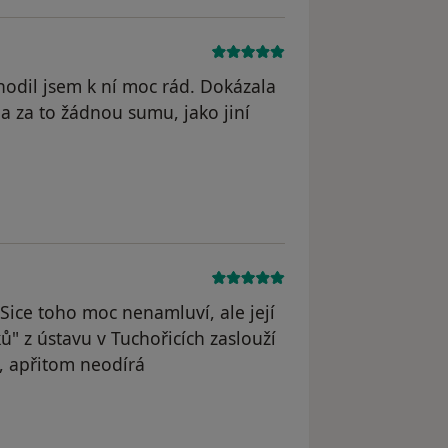
hodil jsem k ní moc rád. Dokázala
la za to žádnou sumu, jako jiní
.Sice toho moc nenamluví, ale její
ků" z ústavu v Tuchořicích zaslouží
i, apřitom neodírá