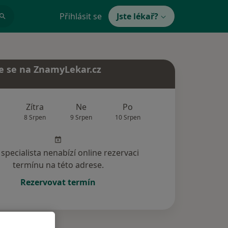
Přihlásit se
Jste lékař?
e se na ZnamyLekar.cz
Zítra
Ne
Po
Út
St
8 Srpen
9 Srpen
10 Srpen
11 Srpen
12 Srp
specialista nenabízí online rezervaci
termínu na této adrese.
Rezervovat termín