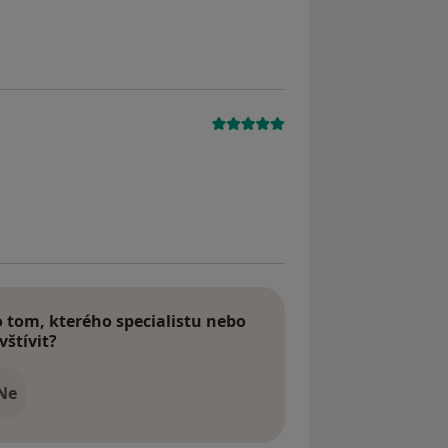
straněn
tom, kterého specialistu nebo
vštívit?
Ne