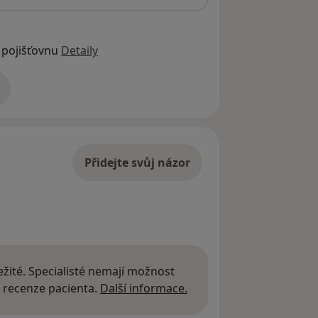
 pojišťovnu
Detaily
adrese
Přidejte svůj názor
žité. Specialisté nemají možnost
Další informace o názor
 recenze pacienta.
Další informace.