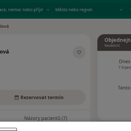
ace, nemoc nebo příjmení
Město nebo region
lová
Objednejt
Neaktivní
ová
ích
Dnes
7 Srpen
Tento 
Rezervovat termín
Názory pacientů (7)