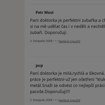
Petr Most
P
Paní doktorka je perfektní zubařka a c
si na mě udělat čas i v neděli a nechtě
zubaři. Doporučuji.
podle názoru uživatele Petr Most
3. listopadu 2008
•
•
•
Nahlásit zneužití
pup
P
Paní doktorka je milá,rychlá a šikovná
práce je perfektní-už jen ošetření "klu
metál.Snaží se odvést co nejlepší prác
pacoše.Doporučuji!!!
podle názoru uživatele pup
2. listopadu 2008
•
•
•
Nahlásit zneužití