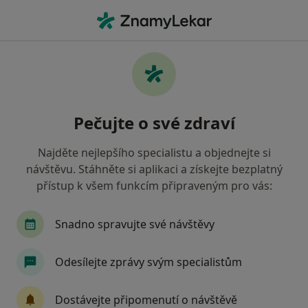
Hla
Zubař • Terezín, ústecký
Filtry
Mapa
Zubař Terezín
Pečujte o své zdraví
Jak řadíme výsledky vyhledávání?
Najděte nejlepšího specialistu a objednejte si
návštěvu. Stáhněte si aplikaci a získejte bezplatný
Jakou pojišťovnu máte?
přístup k všem funkcím připraveným pro vás:
Snadno spravujte své návštěvy
Odesílejte zprávy svým specialistům
Dostávejte připomenutí o návštěvě