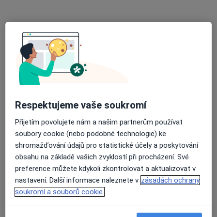
9 názorů
Chelčického 448, Roudnice nad Labem
•
Mapa
Ord. praktického lékaře stomatologa
Tento specialista nenabízí online rezervaci termínu na této adrese.
Rezervovat termín
Respektujeme vaše soukromí
Přijetím povolujete nám a našim partnerům používat
soubory cookie (nebo podobné technologie) ke
shromažďování údajů pro statistické účely a poskytování
obsahu na základě vašich zvyklostí při procházení. Své
preference můžete kdykoli zkontrolovat a aktualizovat v
MUDr. Johana Švábová
nastavení. Další informace naleznete v
zásadách ochrany
Zubař
soukromí a souborů cookie.
3 názory