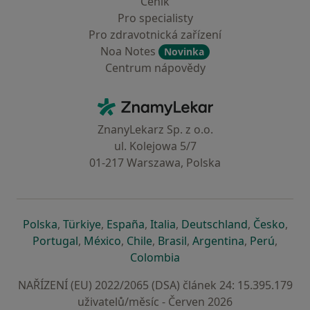
Ceník
Pro specialisty
Pro zdravotnická zařízení
Noa Notes
Novinka
Centrum nápovědy
Kontakt
ZnamyLekar - Hlavní stránka
ZnanyLekarz Sp. z o.o.
ul. Kolejowa 5/7
01-217 Warszawa, Polska
se otevře v nové záložce
se otevře v nové záložce
se otevře v nové záložce
se otevře v nové záložce
se otevře v 
se o
Polska
,
Türkiye
,
España
,
Italia
,
Deutschland
,
Česko
,
se otevře v nové záložce
se otevře v nové záložce
se otevře v nové záložce
se otevře v nové záložc
se otevře v 
se ote
Portugal
,
México
,
Chile
,
Brasil
,
Argentina
,
Perú
,
se otevře v nové záložce
Colombia
NAŘÍZENÍ (EU) 2022/2065 (DSA) článek 24: 15.395.179
uživatelů/měsíc - Červen 2026