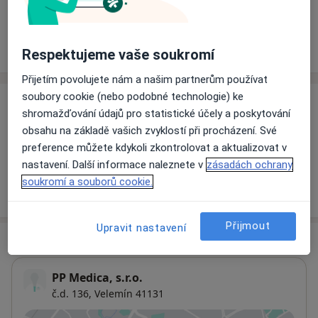
Rezervovat termín
Ceník
Adresy
Názory pacientů
Respektujeme vaše soukromí
Přijetím povolujete nám a našim partnerům používat
soubory cookie (nebo podobné technologie) ke
Ceník
shromažďování údajů pro statistické účely a poskytování
obsahu na základě vašich zvyklostí při procházení. Své
Informace o službách a cenách nejsou k dispozici
preference můžete kdykoli zkontrolovat a aktualizovat v
Tento specialista ještě nepřidával žádné informace o
nastavení. Další informace naleznete v
zásadách ochrany
svých službách.
soukromí a souborů cookie.
Přijmout
Upravit nastavení
Adresa
PP Medica, s.r.o.
č.d. 136,
Velemín 41131