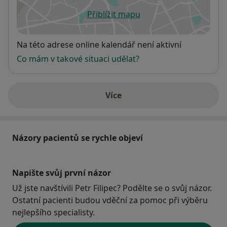
Přiblížit mapu
se otevře v nové záložce
Dostupnost
Na této adrese online kalendář není aktivní
Co mám v takové situaci udělat?
Více
o adrese
Názory pacientů se rychle objeví
Napište svůj první názor
Už jste navštívili Petr Filipec? Podělte se o svůj názor.
Ostatní pacienti budou vděční za pomoc při výběru
nejlepšího specialisty.