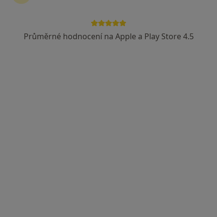
Průměrné hodnocení na Apple a Play Store 4.5
MUDr. Alena Roubíčková
Zubař
Tyršova 737, Rakovník
•
Mapa
Cytologická laboratoř
Tento specialista nenabízí online rezervaci termínu na této adrese.
Rezervovat termín