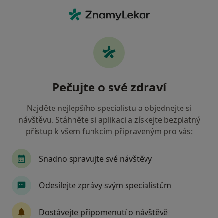
Hla
Zubař • Rakovník, středočeský
Filtry
Mapa
Zubař Rakovník
Pečujte o své zdraví
Jak řadíme výsledky vyhledávání?
Najděte nejlepšího specialistu a objednejte si
návštěvu. Stáhněte si aplikaci a získejte bezplatný
Jakou pojišťovnu máte?
přístup k všem funkcím připraveným pro vás:
Zdravotní pojišťovna ministerstva vnitra ČR
O
Snadno spravujte své návštěvy
Odesílejte zprávy svým specialistům
Dostávejte připomenutí o návštěvě