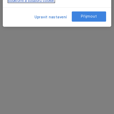
soukromí a souborů cookie.
Tento specialista nenabízí online rezervaci termínu na této adrese.
Rezervovat termín
Přijmout
Upravit nastavení
MUDr. Marie Veselá
Zubař
Permon s. p, Otročiněves
•
Mapa
Ordinace PL stomatologa
Tento specialista nenabízí online rezervaci termínu na této adrese.
Rezervovat termín