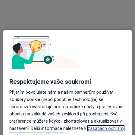
Husovo nám. 2347, Rakovník
•
Mapa
Samostatná ordinace PL - stomatologa
Tento specialista nenabízí online rezervaci termínu na této adrese.
Rezervovat termín
Respektujeme vaše soukromí
Přijetím povolujete nám a našim partnerům používat
soubory cookie (nebo podobné technologie) ke
Libuše Hnízdilová
shromažďování údajů pro statistické účely a poskytování
Zubař
obsahu na základě vašich zvyklostí při procházení. Své
č.d. 48, Mšec
•
Mapa
preference můžete kdykoli zkontrolovat a aktualizovat v
Samostatná stomatologická laboratoř
nastavení. Další informace naleznete v
zásadách ochrany