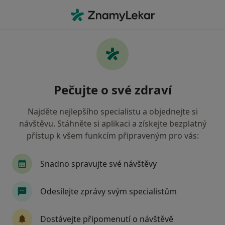
Hla
Zubař
Filtry
• 1
Mapa
Doporučení zubaři, kteří mají smlouvu s
Pečujte o své zdraví
Oborová zdravotní pojišťovna
Jak řadíme výsledky vyhledávání?
Najděte nejlepšího specialistu a objednejte si
návštěvu. Stáhněte si aplikaci a získejte bezplatný
přístup k všem funkcím připraveným pro vás:
Vyberte město, ve kterém hledáte specialistu
Praha
Ostrava
Brno
Plzeň
Zlín
Snadno spravujte své návštěvy
Odesílejte zprávy svým specialistům
Dostávejte připomenutí o návštěvě