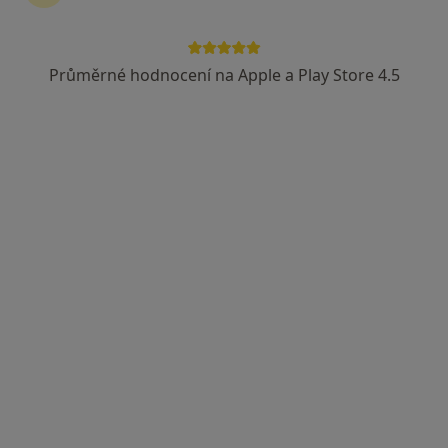
Průměrné hodnocení na Apple a Play Store 4.5
Dr. Boris Zlenko
·
Více
Zubař, Stomatochirurg
14 názorů
Sokolovská, 810/304, Praha
•
Mapa
Doktor TKALYCH Group
Mikroskopické zubní ošetření
od 1 800 kč
Tento specialista nenabízí online rezervaci termínu na této adrese.
Rezervovat termín