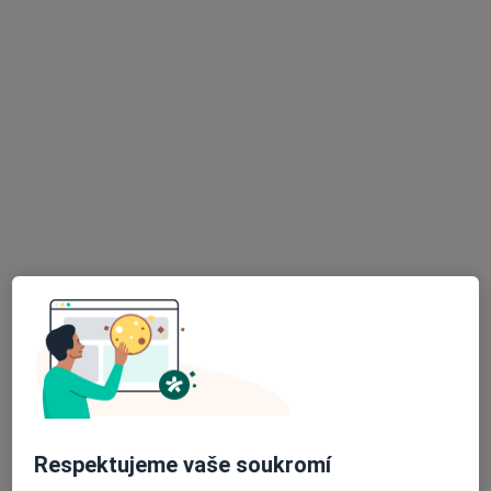
Dr. Liudmyla Ryboichuk
·
Více
Zubař
10 názorů
Krškova 807/21, Praha
•
Mapa
Zubní ordinace MilaDent
Bělení zubů
4 200 Kč
Tento specialista nenabízí online rezervaci termínu na této adrese.
Rezervovat termín
Respektujeme vaše soukromí