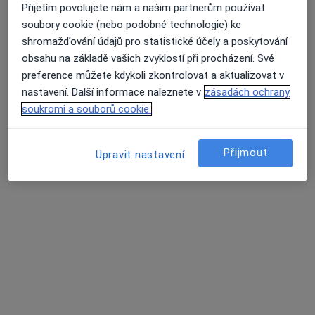
Přijetím povolujete nám a našim partnerům používat
soubory cookie (nebo podobné technologie) ke
MUDr. Igor Kuczinský
shromažďování údajů pro statistické účely a poskytování
·
Více
Zubař
obsahu na základě vašich zvyklostí při procházení. Své
54 názorů
preference můžete kdykoli zkontrolovat a aktualizovat v
nastavení. Další informace naleznete v
zásadách ochrany
Českobratrská 2227/7, Ostrava
•
Mapa
soukromí a souborů cookie.
MUDr. Igor Kuczinský
Bělení zubů
od 3 500 kč
Přijmout
Upravit nastavení
Tento specialista nenabízí online rezervaci termínu na této adrese.
Rezervovat termín