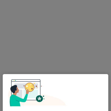
·
Více
Zubař
730 názorů
Na Poříčním právu 376/1, Praha
•
Mapa
HOLISTIC DENTAL AND PHYSIO CENTRE s.r.o.
Tento specialista nenabízí online rezervaci termínu na této adrese.
Rezervovat termín
MUDr. Antonín Dědič
·
Více
Zubař
4 názory