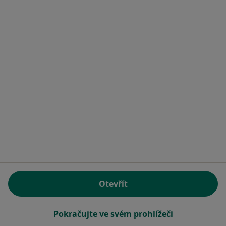
MUDr. Jarmila Cenková
Zubař
7 názorů
Proftova 370, Poděbrady
•
Mapa
Soukromá zubní ordinace
Tento specialista nenabízí online rezervaci termínu na této adrese.
Rezervovat termín
Otevřít
Pokračujte ve svém prohlížeči