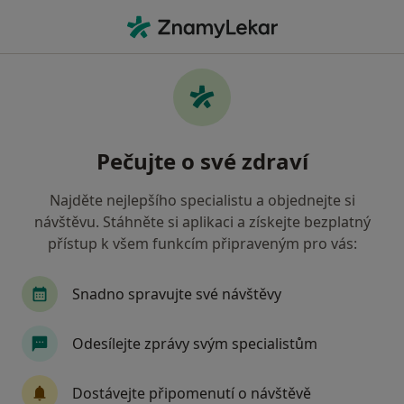
Hla
Zubař • Kolín, středočeský
Filtry
• 1
Mapa
Doporučení zubaři s Oborová zdravotní
Pečujte o své zdraví
pojišťovna Kolín
Jak řadíme výsledky vyhledávání?
Najděte nejlepšího specialistu a objednejte si
návštěvu. Stáhněte si aplikaci a získejte bezplatný
přístup k všem funkcím připraveným pro vás:
Snadno spravujte své návštěvy
Odesílejte zprávy svým specialistům
MDDr. Jakub Magát
Dostávejte připomenutí o návštěvě
Zubař