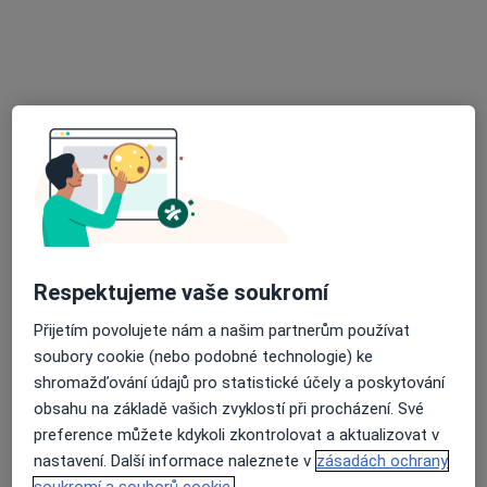
Stomatologická ordinace
Tento specialista nenabízí online rezervaci termínu na této adrese.
Rezervovat termín
Respektujeme vaše soukromí
Přijetím povolujete nám a našim partnerům používat
MUDr. Milena Paseková
soubory cookie (nebo podobné technologie) ke
Zubař
shromažďování údajů pro statistické účely a poskytování
3 názory
obsahu na základě vašich zvyklostí při procházení. Své
Kremličkova 990, Kolín
•
Mapa
preference můžete kdykoli zkontrolovat a aktualizovat v
Samostatná ordinace PL - stomatologa
nastavení. Další informace naleznete v
zásadách ochrany
soukromí a souborů cookie.