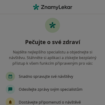
Hla
Zubař • Kolín, středočeský
Filtry
• 1
Mapa
Doporučení zubaři s Oborová zdravotní
Pečujte o své zdraví
pojišťovna Kolín
Jak řadíme výsledky vyhledávání?
Najděte nejlepšího specialistu a objednejte si
návštěvu. Stáhněte si aplikaci a získejte bezplatný
přístup k všem funkcím připraveným pro vás:
Snadno spravujte své návštěvy
Odesílejte zprávy svým specialistům
MUDr. Štefan Trnka
Dostávejte připomenutí o návštěvě
Zubař