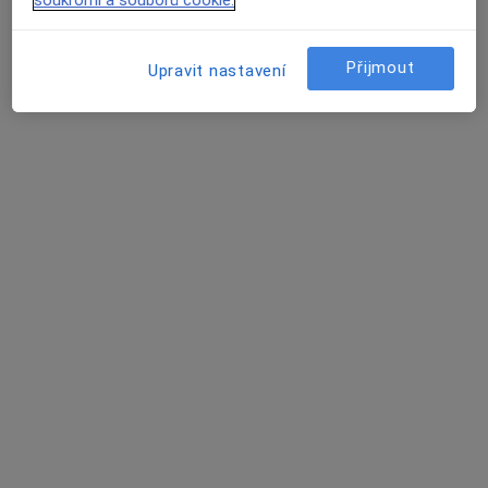
Tento specialista nenabízí online rezervaci termínu na této adrese.
Rezervovat termín
Přijmout
Upravit nastavení
MUDr. Marie Čejková
Zubař
3 názory
Na Valech 45, Poděbrady
•
Mapa
Soukromá zubní ordinace
Tento specialista nenabízí online rezervaci termínu na této adrese.