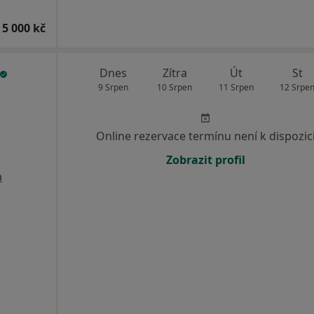
 5 000 kč
Dnes
Zítra
Út
St
9 Srpen
10 Srpen
11 Srpen
12 Srpe
Online rezervace termínu není k dispozic
Zobrazit profil
a