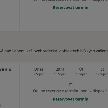
Rezervovat termín
ové nad Labem, královéhradecký, v oblastech blízkých vaše
iven
Dnes
Zítra
Út
St
9 Srpen
10 Srpen
11 Srpen
12 Srpe
Online rezervace termínu není k dispozic
Rezervovat termín
a