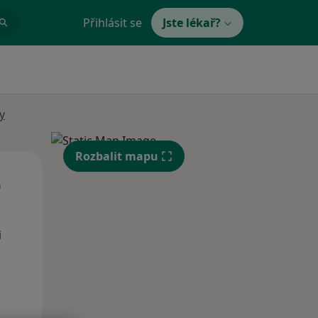
Přihlásit se
Jste lékař?
y
Rozbalit mapu
Čt
Pá
So
n
13 Srpen
14 Srpen
15 Srpen
i