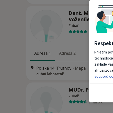
Dent. Miroslav
Voženílek
Zubař
14 názorů
Respekt
Přijetím p
Adresa 1
Adresa 2
technologi
základě vaš
Polská 14, Trutnov
•
Mapa
aktualizova
Zubní laboratoř
souborů co
MUDr. Petr Bedn
Zubař
9 názorů