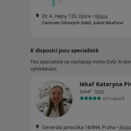
Dr. A. Hejny 133, Úpice
•
Mapa
Centrum Zdravých Zubů, zubní lékařství
K dispozici jsou specialisté
Tito specialisté se nacházejí mimo Dvůr Král
vyhledávání.
lékař Kateryna P
·
Více
Zubař
227 názorů
Generála Janouška 18/844, Praha
•
Map