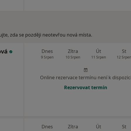
ujte, zda se později neotevřou nová místa.
ová
Dnes
Zítra
Út
St
9 Srpen
10 Srpen
11 Srpen
12 Srpe
Online rezervace termínu není k dispozic
Rezervovat termín
Dnes
Zítra
Út
St