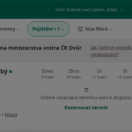
ace, nemoc nebo příjmení
Město nebo region
ermíny
Pojištění
•
1
Více filtrů
vna ministerstva vnitra ČR Dvůr
Jak řadíme výsledk
vyhledávání?
abý
Dnes
Zítra
Út
St
9 Srpen
10 Srpen
11 Srpen
12 Srpe
Online rezervace termínu není k dispozic
Rezervovat termín
m
•
Mapa