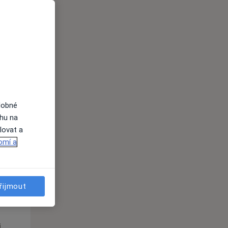
Čt
Pá
So
n
13 Srpen
14 Srpen
15 Srpen
i
dobné
ahu na
lovat a
omí a
Čt
Pá
So
řijmout
n
13 Srpen
14 Srpen
15 Srpen
i