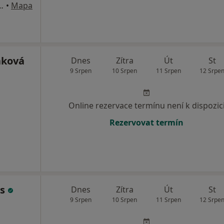
, Dvůr Králové nad Labem
•
Mapa
áková
Dnes
Zítra
Út
St
9 Srpen
10 Srpen
11 Srpen
12 Srpe
Online rezervace termínu není k dispozic
Rezervovat termín
us
Dnes
Zítra
Út
St
9 Srpen
10 Srpen
11 Srpen
12 Srpe