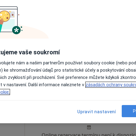
Dnes
Zítra
Út
St
9 Srpen
10 Srpen
11 Srpen
12 Srpe
Online rezervace termínu není k dispozic
ujeme vaše soukromí
Rezervovat termín
ovolujete nám a našim partnerům používat soubory cookie (nebo po
e) ke shromažďování údajů pro statistické účely a poskytování obs
ich zvyklostí při procházení. Své preference můžete kdykoli zkontro
t v nastavení. Další informace naleznete v
zásadách ochrany soukr
okie.
ář
Dnes
Zítra
Út
St
P
Upravit nastavení
9 Srpen
10 Srpen
11 Srpen
12 Srpe
Online rezervace termínu není k dispozic