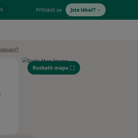
Přihlásit se
Jste lékař?
edávání?
Út
St
Čt
Rozbalit mapu
n
11 Srpen
12 Srpen
13 Srpen
i