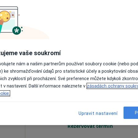
á
Dnes
Zítra
Ne
Po
7 Srpen
8 Srpen
9 Srpen
10 Srpe
Online rezervace termínu není k dispozic
Rezervovat termín
ujeme vaše soukromí
ovolujete nám a našim partnerům používat soubory cookie (nebo po
e) ke shromažďování údajů pro statistické účely a poskytování obs
ich zvyklostí při procházení. Své preference můžete kdykoli zkontro
t v nastavení. Další informace naleznete v
zásadách ochrany soukr
al
Dnes
Zítra
Ne
Po
okie.
7 Srpen
8 Srpen
9 Srpen
10 Srpe
P
Upravit nastavení
Online rezervace termínu není k dispozic
Rezervovat termín