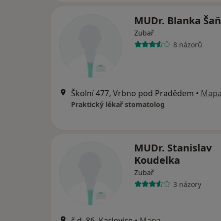
MUDr. Blanka Ša
Zubař
8 názorů
Školní 477, Vrbno pod Pradědem
•
Map
Praktický lékař stomatolog
MUDr. Stanislav
Koudelka
Zubař
3 názory
č.d. 86, Karlovice
•
Mapa