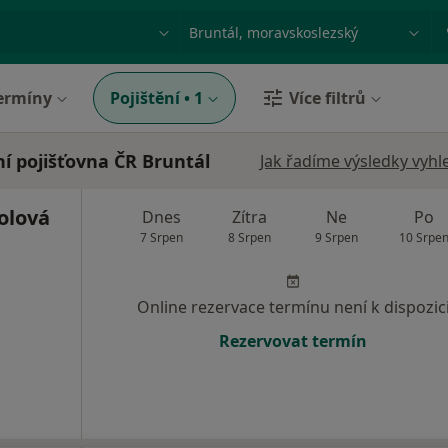
ace, nemoc nebo příjmení
Město nebo region
ermíny
Pojištění
•
1
Více filtrů
í pojišťovna ČR Bruntál
Jak řadíme výsledky vyhl
olová
Dnes
Zítra
Ne
Po
7 Srpen
8 Srpen
9 Srpen
10 Srpe
Online rezervace termínu není k dispozic
Rezervovat termín