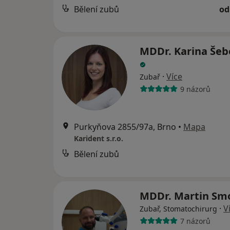
Bělení zubů
od
MDDr. Karina Šeb
·
Více
Zubař
9 názorů
Purkyňova 2855/97a, Brno
•
Mapa
Karident s.r.o.
Bělení zubů
MDDr. Martin Sm
·
V
Zubař, Stomatochirurg
7 názorů