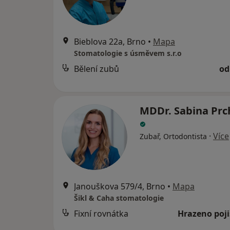
Bieblova 22a, Brno
•
Mapa
Stomatologie s úsměvem s.r.o
Bělení zubů
od
MDDr. Sabina Prc
·
Více
Zubař, Ortodontista
Janouškova 579/4, Brno
•
Mapa
Šikl & Caha stomatologie
Fixní rovnátka
Hrazeno poj