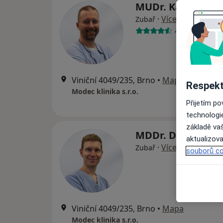
MUDr. Kamil Ben
·
Více
Zubař
46 názorů
Viniční 4049/235, Brno
•
Mapa
Respekt
Modec klinika s.r.o.
Přijetím p
technologi
základě vaš
MDDr. David Rich
aktualizova
·
Více
Zubař
souborů co
Viniční 4049/235, Brno
•
Mapa
Modec klinika s.r.o.