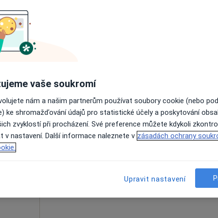
eš
Dnes
Zítra
Ne
Po
7 Srpen
8 Srpen
9 Srpen
10 Srpe
Online rezervace termínu není k dispozic
Rezervovat termín
ujeme vaše soukromí
ovolujete nám a našim partnerům používat soubory cookie (nebo po
e) ke shromažďování údajů pro statistické účely a poskytování obs
ich zvyklostí při procházení. Své preference můžete kdykoli zkontro
tr
Dnes
Zítra
Ne
Po
t v nastavení. Další informace naleznete v
zásadách ochrany soukr
7 Srpen
8 Srpen
9 Srpen
10 Srpe
okie.
Online rezervace termínu není k dispozic
P
Upravit nastavení
Rezervovat termín