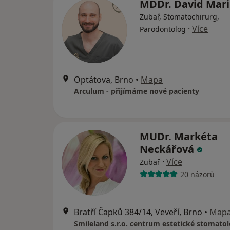
MDDr. David Mar
Zubař, Stomatochirurg,
·
Více
Parodontolog
Optátova, Brno
•
Mapa
Arculum - přijímáme nové pacienty
MUDr. Markéta
Neckářová
·
Více
Zubař
20 názorů
Bratří Čapků 384/14, Veveří, Brno
•
Map
Smileland s.r.o. centrum estetické stomatol