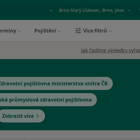
ace, nemoc nebo příjmení
Město nebo region
ermíny
Pojištění
Více filtrů
Jak řadíme výsledky vyhl
Zdravotní pojišťovna ministerstva vnitra ČR
ská průmyslová zdravotní pojišťovna
Zobrazit více