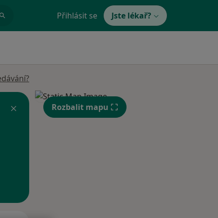
Přihlásit se
Jste lékař?
edávání?
Rozbalit mapu