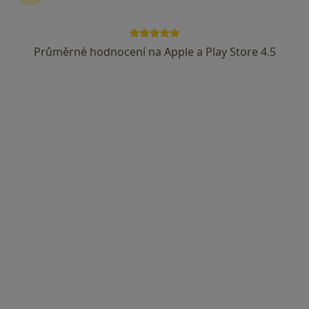
Průměrné hodnocení na Apple a Play Store 4.5
Zubní klinika DentMode s.r.o.
Zubař
Poděbradova 1959, Dvůr Králové nad Labem
•
Mapa
Zubní klinika DentMode s.r.o.
Tato klinika nemá specialisty s dostupnými termíny v online kalendáři
Zobrazit profil