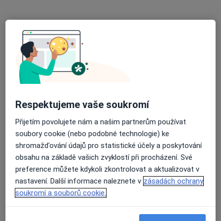
Zubař
Školní 1/637, Hlučín
•
Mapa
STOMATOLOGIA s.r.o., praktický lékař s laborat.
Tato klinika nemá specialisty s dostupnými termíny v online kalendáři
Zobrazit profil
Respektujeme vaše soukromí
Přijetím povolujete nám a našim partnerům používat
soubory cookie (nebo podobné technologie) ke
shromažďování údajů pro statistické účely a poskytování
obsahu na základě vašich zvyklostí při procházení. Své
preference můžete kdykoli zkontrolovat a aktualizovat v
Dental Family s.r.o.
nastavení. Další informace naleznete v
zásadách ochrany
Zubař
soukromí a souborů cookie.
Karla Čapka 11/1986, Teplice
•
Mapa