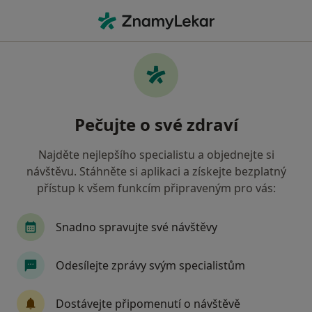
Hla
Zubní Lékařství
Filtry
• 1
Mapa
Zubní lékařství
Pečujte o své zdraví
Jak řadíme výsledky vyhledávání?
Najděte nejlepšího specialistu a objednejte si
návštěvu. Stáhněte si aplikaci a získejte bezplatný
Vyberte město, ve kterém hledáte specialistu
přístup k všem funkcím připraveným pro vás:
Praha
Brno
Plzeň
Liberec
Ostra
Snadno spravujte své návštěvy
Odesílejte zprávy svým specialistům
Dostávejte připomenutí o návštěvě