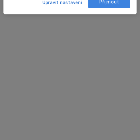
Dental Family s.r.o.
Přijmout
Upravit nastavení
Tato klinika nemá specialisty s dostupnými termíny v online kalendáři
Zobrazit profil
Komdent s.r.o. - stomatologie
Zubař
Nálepkova 406/60, Brno
•
Mapa
Komdent s.r.o. - stomatologie
Tato klinika nemá specialisty s dostupnými termíny v online kalendáři