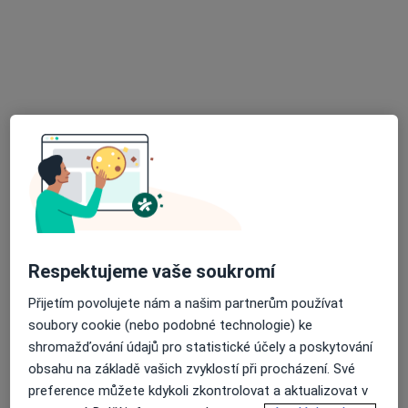
RVmedCentrum privátní klinika s.r.o.
·
Více
Plastický chirurg, Dermatolog, Oční lékař
13 názorů
Horní lán 10A/1310, Olomouc
•
Mapa
RVmedCentrum privátní klinika s.r.o.
Respektujeme vaše soukromí
Tato klinika nemá specialisty s dostupnými termíny v online kalendáři
Přijetím povolujete nám a našim partnerům používat
Zobrazit profil
soubory cookie (nebo podobné technologie) ke
shromažďování údajů pro statistické účely a poskytování
obsahu na základě vašich zvyklostí při procházení. Své
preference můžete kdykoli zkontrolovat a aktualizovat v