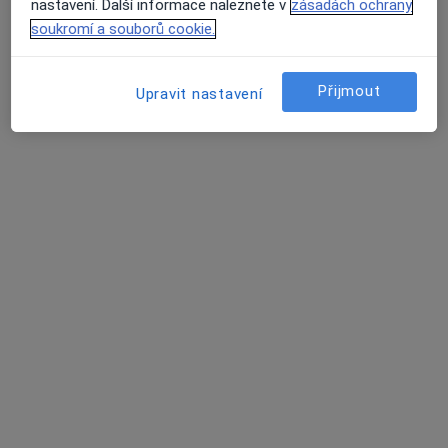
nastavení. Další informace naleznete v
zásadách ochrany
soukromí a souborů cookie.
Přijmout
Upravit nastavení
Klinika Laser Esthetic
Plastický chirurg, Chirurg, Dermatolog
13 názorů
Washingtonova 17, Praha
•
Mapa
Klinika Laser Esthetic
Konzultace v oboru plastické chirurgie
od 550 kč
Více
Tato klinika nemá specialisty s dostupnými termíny v online kalendáři
Zobrazit profil