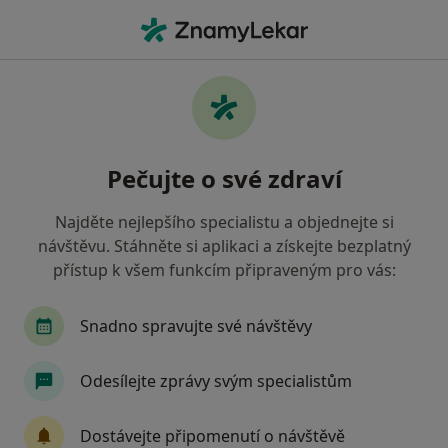
Hla
Plastická Chirurgie
Filtry
• 1
Mapa
Plastická chirurgie
Pečujte o své zdraví
Jak řadíme výsledky vyhledávání?
Najděte nejlepšího specialistu a objednejte si
návštěvu. Stáhněte si aplikaci a získejte bezplatný
Vyberte město, ve kterém hledáte specialistu
přístup k všem funkcím připraveným pro vás:
Praha
Brno
Ostrava
Plzeň
Snadno spravujte své návštěvy
České Budějovice
Zobrazit více
Odesílejte zprávy svým specialistům
Dostávejte připomenutí o návštěvě