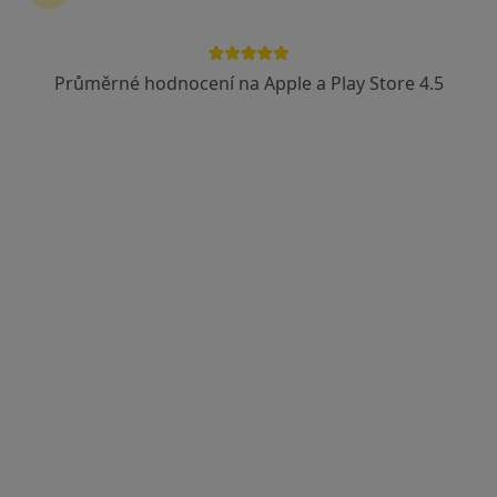
Průměrné hodnocení na Apple a Play Store 4.5
MEDICOM Clinic
Plastický chirurg, Anesteziolog, Dermatolog
40 názorů
Adresa 1
Adresa 2
Viniční 235, Brno
•
Mapa
MEDICOM Clinic
Tato klinika nemá specialisty s dostupnými termíny v online kalendáři
Zobrazit profil