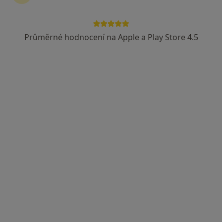
Průměrné hodnocení na Apple a Play Store 4.5
Mgr. Tereza Kameníková
·
Více
Psycholog
Rožmberská 98, Třeboň
•
Mapa
Psychologické služby
Konzultace pro páry
Cena nebyla přidána
Tento specialista nenabízí online rezervaci termínu na této adrese.
Rezervovat termín