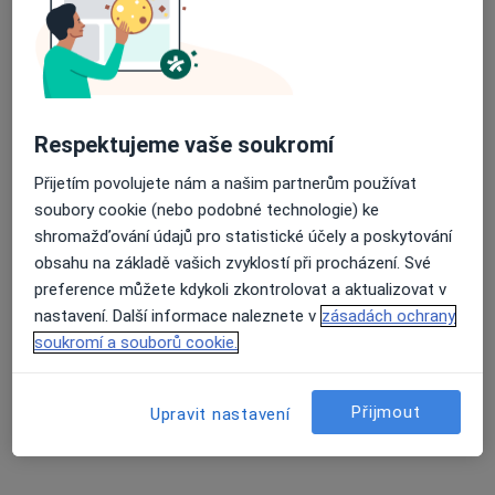
MUDr. Karla Filípková
·
Více
Pediatr
Respektujeme vaše soukromí
26 názorů
Přijetím povolujete nám a našim partnerům používat
Klofáčova 395, Třeboň
•
Mapa
soubory cookie (nebo podobné technologie) ke
Praktický lékař pro děti a dorost
shromažďování údajů pro statistické účely a poskytování
Tento specialista nenabízí online rezervaci termínu na této adrese.
obsahu na základě vašich zvyklostí při procházení. Své
preference můžete kdykoli zkontrolovat a aktualizovat v
Rezervovat termín
nastavení. Další informace naleznete v
zásadách ochrany
soukromí a souborů cookie.
Přijmout
Upravit nastavení