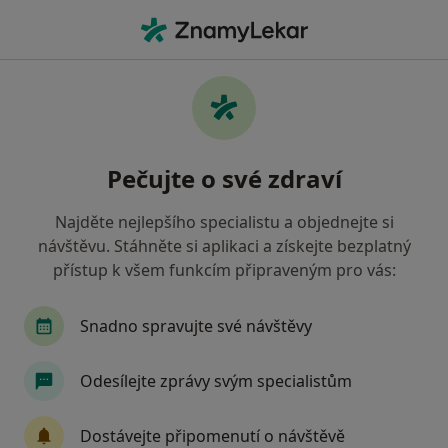
Hla
Suchdol nad Lužnicí, jihočeský
Filtry
Mapa
Suchdol nad Lužnicí
Pečujte o své zdraví
Jak řadíme výsledky vyhledávání?
Najděte nejlepšího specialistu a objednejte si
návštěvu. Stáhněte si aplikaci a získejte bezplatný
Jakého specialistu hledáte?
přístup k všem funkcím připraveným pro vás:
Praktický lékař
Snadno spravujte své návštěvy
Odesílejte zprávy svým specialistům
Dostávejte připomenutí o návštěvě