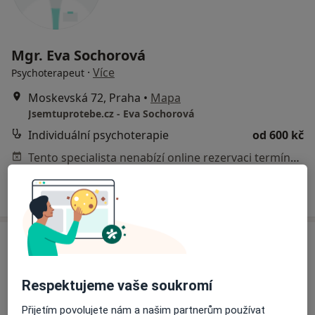
Mgr. Eva Sochorová
·
Více
Psychoterapeut
Moskevská 72, Praha
•
Mapa
Jsemtuprotebe.cz - Eva Sochorová
Individuální psychoterapie
od 600 kč
Tento specialista nenabízí online rezervaci termínu na této adrese.
Rezervovat termín
Respektujeme vaše soukromí
Přijetím povolujete nám a našim partnerům používat