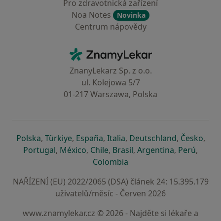
Pro zdravotnická zařízení
Noa Notes
Novinka
Centrum nápovědy
Kontakt
ZnamyLekar - Hlavní stránka
ZnanyLekarz Sp. z o.o.
ul. Kolejowa 5/7
01-217 Warszawa, Polska
se otevře v nové záložce
se otevře v nové záložce
se otevře v nové záložce
se otevře v nové záložce
se otevře v 
se o
Polska
,
Türkiye
,
España
,
Italia
,
Deutschland
,
Česko
,
se otevře v nové záložce
se otevře v nové záložce
se otevře v nové záložce
se otevře v nové záložc
se otevře v 
se ote
Portugal
,
México
,
Chile
,
Brasil
,
Argentina
,
Perú
,
se otevře v nové záložce
Colombia
NAŘÍZENÍ (EU) 2022/2065 (DSA) článek 24: 15.395.179
uživatelů/měsíc - Červen 2026
www.znamylekar.cz © 2026 - Najděte si lékaře a