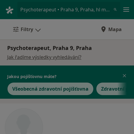
Hla
Psychoterapeut • Praha 9, Praha, hl město Praha
Filtry
Mapa
Psychoterapeut, Praha 9, Praha
Jak řadíme výsledky vyhledávání?
Jakou pojišťovnu máte?
Všeobecná zdravotní pojišťovna
Zdravotní poj