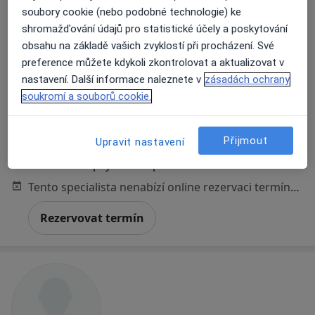
soubory cookie (nebo podobné technologie) ke
shromažďování údajů pro statistické účely a poskytování
Mgr. Eliška Švecová
obsahu na základě vašich zvyklostí při procházení. Své
·
Více
Psychoterapeut, Psycholog
preference můžete kdykoli zkontrolovat a aktualizovat v
nastavení. Další informace naleznete v
zásadách ochrany
Adresa
Online
soukromí a souborů cookie.
Na Zámecké 9, Praha
•
Mapa
Přijmout
Upravit nastavení
Psychologické služby
Individuální psychoterapie
od 1 000 kč
Tento specialista nenabízí online rezervaci termínu na této adrese.
Rezervovat termín