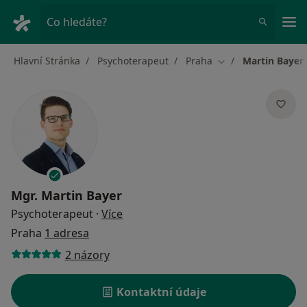
Hla
Co hledáte?
Hlavní Stránka
Psychoterapeut
Praha
Martin Bayer
Změna města
Mgr.
Martin Bayer
o specializacích
Psychoterapeut
·
Více
Praha
1 adresa
2 názory
Kontaktní údaje