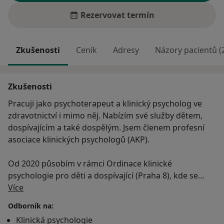
Rezervovat termín
Zkušenosti
Ceník
Adresy
Názory pacientů (
Zkušenosti
Pracuji jako psychoterapeut a klinický psycholog ve
zdravotnictví i mimo něj. Nabízím své služby dětem,
dospívajícím a také dospělým. Jsem členem profesní
asociace klinických psychologů (AKP).
Od 2020 působím v rámci Ordinace klinické
psychologie pro děti a dospívající (Praha 8), kde se
O mně
zabývám zejména obtížemi mladších 18 let a jejich
Více
rodin. Dále působím v rámci soukromé psychologické
Odborník na:
praxe (SoPra) a na pozici vedoucího psychologa v
Klinická psychologie
rámci TH kliniky s.r.o., kde jsou psychologické služby