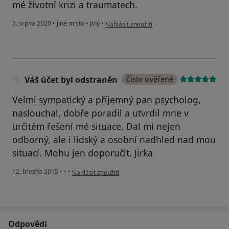
mé životní krizi a traumatech.
podle názoru uživatele M.B.
5. srpna 2020
•
jiné místo
•
Jiný
•
Nahlásit zneužití
Váš účet byl odstraněn
Číslo ověřené
Velmi sympatický a příjemný pan psycholog,
naslouchal, dobře poradil a utvrdil mne v
určitém řešení mé situace. Dal mi nejen
odborný, ale i lidský a osobní nadhled nad mou
situací. Mohu jen doporučit. Jirka
podle názoru uživatele Váš účet byl odstraněn
12. března 2015
•
•
•
Nahlásit zneužití
Odpovědi