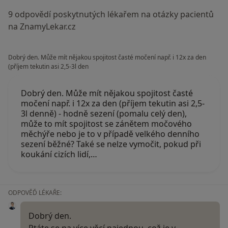
9 odpovědí poskytnutých lékařem na otázky pacientů
na ZnamyLekar.cz
Dobrý den. Může mít nějakou spojitost časté močení např. i 12x za den
(příjem tekutin asi 2,5-3l den
Dobrý den. Může mít nějakou spojitost časté
močení např. i 12x za den (příjem tekutin asi 2,5-
3l denně) - hodně sezení (pomalu celý den),
může to mít spojitost se zánětem močového
měchýře nebo je to v případě velkého denního
sezení běžné? Také se nelze vymočit, pokud při
koukání cizích lidí,…
ODPOVĚĎ LÉKAŘE:
Dobrý den.