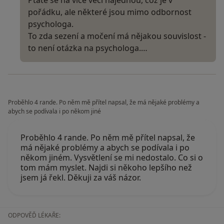
Ptáte se na více věcí najednou, což je v
pořádku, ale některé jsou mimo odbornost
psychologa.
To zda sezení a močení má nějakou souvislost -
to není otázka na psychologa.…
Proběhlo 4 rande. Po něm mě přítel napsal, že má nějaké problémy a
abych se podívala i po někom jiné
Proběhlo 4 rande. Po něm mě přítel napsal, že
má nějaké problémy a abych se podívala i po
někom jiném. Vysvětlení se mi nedostalo. Co si o
tom mám myslet. Najdi si někoho lepšího než
jsem já řekl. Děkuji za váš názor.
ODPOVĚĎ LÉKAŘE: