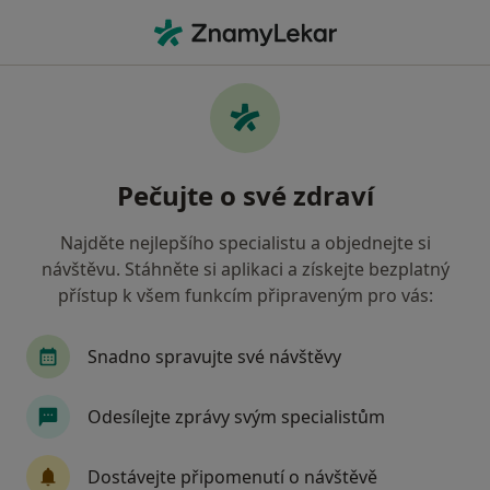
Hla
Psychiatr • Brno-Černovice, Brno, jihomoravský
Filtry
Mapa
Psychiatr, Brno-Černovice, Brno
Pečujte o své zdraví
Jak řadíme výsledky vyhledávání?
Najděte nejlepšího specialistu a objednejte si
návštěvu. Stáhněte si aplikaci a získejte bezplatný
Jakou pojišťovnu máte?
přístup k všem funkcím připraveným pro vás:
Všeobecná zdravotní pojišťovna
Zdravotní poj
Snadno spravujte své návštěvy
Odesílejte zprávy svým specialistům
Dostávejte připomenutí o návštěvě