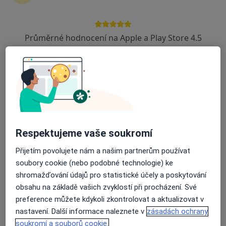
Průměrné hodnocení na Apple a Play Store 4.5
Růžena Hajnová
Psychiatr, Sexuolog
18 názorů
Výstavní 17, Brno
•
Mapa
Ordinace
Tento specialista nenabízí online rezervaci termínu na této adrese.
Rezervovat termín
Respektujeme vaše soukromí
Přijetím povolujete nám a našim partnerům používat
soubory cookie (nebo podobné technologie) ke
shromažďování údajů pro statistické účely a poskytování
obsahu na základě vašich zvyklostí při procházení. Své
preference můžete kdykoli zkontrolovat a aktualizovat v
nastavení. Další informace naleznete v
zásadách ochrany
soukromí a souborů cookie.