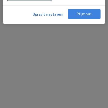
MUDr. Zuzana Kalusová
Přijmout
Upravit nastavení
Psychiatr
5 názorů
Jugoslávská 770/13, Brno
•
Mapa
Ordinace
Tento specialista nenabízí online rezervaci termínu na této adrese.
Rezervovat termín