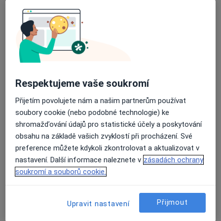
Bří. Čapků 21, Praha
•
Mapa
Soukromá psychiatrická ordinace
Tento specialista nenabízí online rezervaci termínu na této adrese.
Rezervovat termín
Respektujeme vaše soukromí
Přijetím povolujete nám a našim partnerům používat
soubory cookie (nebo podobné technologie) ke
shromažďování údajů pro statistické účely a poskytování
obsahu na základě vašich zvyklostí při procházení. Své
preference můžete kdykoli zkontrolovat a aktualizovat v
nastavení. Další informace naleznete v
zásadách ochrany
MUDr. Marcela Kalužová
soukromí a souborů cookie.
Psychiatr
8 názorů
Přijmout
Upravit nastavení
Brázdimská 1000/3, Brandýs nad Labem-Stará Boleslav
•
Mapa
Ambulance specialisty - psychiatra, Nemocnice s poliklinikou Brandýs nad Labem