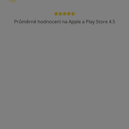
Jakub Šimek
Psychiatr
4 názory
Průměrné hodnocení na Apple a Play Store 4.5
Jeseniova 47, Praha
•
Mapa
Psychoterapeutické centrum Gaudia
Tento specialista nenabízí online rezervaci termínu na této adrese.
Rezervovat termín
Tomáš Rektor