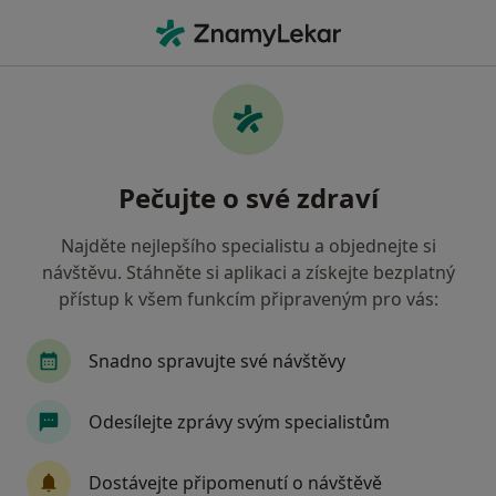
Hla
Psychiatr • Brandýs nad Labem, středočeský
Filtry
Mapa
Psychiatr Brandýs nad Labem
Pečujte o své zdraví
Jak řadíme výsledky vyhledávání?
Najděte nejlepšího specialistu a objednejte si
návštěvu. Stáhněte si aplikaci a získejte bezplatný
Jakou pojišťovnu máte?
přístup k všem funkcím připraveným pro vás:
Snadno spravujte své návštěvy
Odesílejte zprávy svým specialistům
Dostávejte připomenutí o návštěvě