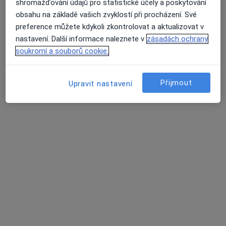
shromažďování údajů pro statistické účely a poskytování
Hviezdoslavova 25/509, Praha
•
Mapa
obsahu na základě vašich zvyklostí při procházení. Své
Palas Athéna s.r.o. - Klinika jednodenní chirurgie
preference můžete kdykoli zkontrolovat a aktualizovat v
Tento specialista nenabízí online rezervaci termínu na této adrese.
nastavení. Další informace naleznete v
zásadách ochrany
soukromí a souborů cookie.
Rezervovat termín
Přijmout
Upravit nastavení
MUDr. Diana Barnášová
·
Více
Proktolog, Chirurg
53 názorů
Hviezdoslavova 25/509, Praha
•
Mapa