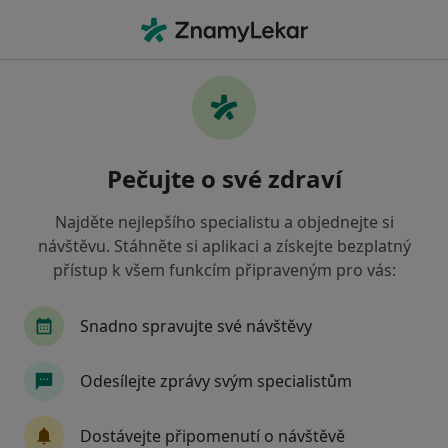
Hla
Proktolog • Praha, hl město Praha
Filtry
• 1
Mapa
Doporučení proktologové s Oborová
Pečujte o své zdraví
zdravotní pojišťovna Praha
Jak řadíme výsledky vyhledávání?
Najděte nejlepšího specialistu a objednejte si
návštěvu. Stáhněte si aplikaci a získejte bezplatný
přístup k všem funkcím připraveným pro vás:
Snadno spravujte své návštěvy
Odesílejte zprávy svým specialistům
MUDr. Pavel Mašek
Dostávejte připomenutí o návštěvě
·
Více
Proktolog, Chirurg