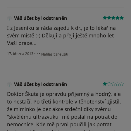
Váš účet byl odstraněn
I z Jeseníku si ráda zajedu k dr., je to lékař na
svém místě :-) Děkuji a přeji ještě mnoho let
Vaši praxe...
podle názoru uživatele Váš účet byl odstraněn
17. března 2013
•
•
•
Nahlásit zneužití
Váš účet byl odstraněn
Doktor Škuta je opravdu příjemný a hodný, ale
to nestačí. Po třetí kontrole v těhotenství zjistil,
že miminko je bez akce srdeční díky svému
"skvělému ultrazvuku" mě poslal na potrat do
nemocnice. Kde mě prvni poučili jak potrat