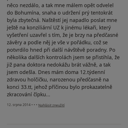
něco nezdálo, a tak mne málem opět odvelel
do Bohumína, snaha o udržení prý tentokrát
byla zbytečná. Naštěstí jej napadlo poslat mne
ještě na konziliární UZ k jinému lékaři, který
vyšetření uzavřel s tím, že je brzy na předčasné
závěry a podle něj je vše v pořádku, což se
potvrdilo hned při další návštěvě poradny. Po
několika dalších kontrolách jsem se přistihla, že
již pana doktora nedokážu brát vážně, a tak
jsem odešla. Dnes mám doma 12.týdenní
zdravou holčičku, narozenou předčasně na
konci 33.tt, jehož příčinou bylo prokazatelně
zkracování čípku...
podle názoru uživatele Váš účet byl odstraněn
12. srpna 2014
•
•
•
Nahlásit zneužití