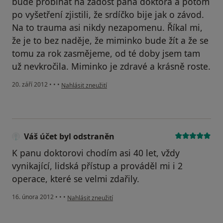
bude probíhat na žádost pana doktora a potom
po vyšetření zjistili, že srdíčko bije jak o závod.
Na to trauma asi nikdy nezapomenu. Říkal mi,
že je to bez naděje, že miminko bude žít a že se
tomu za rok zasmějeme, od té doby jsem tam
už nevkročila. Miminko je zdravé a krásně roste.
podle názoru uživatele Váš účet byl odstraněn
20. září 2012
•
•
•
Nahlásit zneužití
Váš účet byl odstraněn
K panu doktorovi chodím asi 40 let, vždy
vynikající, lidská přístup a prováděl mi i 2
operace, které se velmi zdařily.
podle názoru uživatele Váš účet byl odstraněn
16. února 2012
•
•
•
Nahlásit zneužití