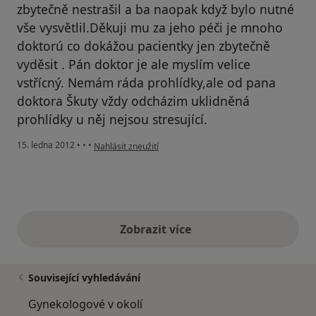
zbytečně nestrašil a ba naopak když bylo nutné
vše vysvětlil.Děkuji mu za jeho péči je mnoho
doktorú co dokážou pacientky jen zbytečně
vyděsit . Pán doktor je ale myslím velice
vstřícný. Nemám ráda prohlídky,ale od pana
doktora Škuty vždy odcházim uklidněná
prohlídky u něj nejsou stresující.
podle názoru uživatele Veronika
15. ledna 2012
•
•
•
Nahlásit zneužití
Zobrazit více
výše uvedené názory
Související vyhledávání
Gynekologové v okolí