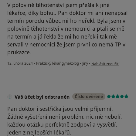
V polovině těhotenství jsem přešla k jiné
lékařce, díky bohu.. Pan doktor mi ani nenapsal
termín porodu vůbec mi ho neřekl. Byla jsem v
polovině těhotenství v nemocnici a ptali se mě
na termín a já řekla že mi ho neřekli tak mě
servali v nemocnici že jsem první co nemá TP v
prukazce.
podle názoru uživatele V.
12. února 2024
•
Praktický lékař gynekolog
•
Jiný
•
Nahlásit zneužití
Váš účet byl odstraněn
Číslo ověřené
Pan doktor i sestřička jsou velmi příjemní.
Žádné vyšetření není problém, nic mě nebolí,
každou otázku perfektně zodpoví a vysvětlí.
Jeden z nejlepších lékařů.