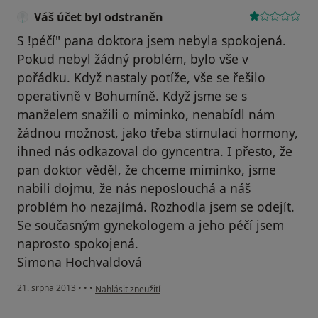
Váš účet byl odstraněn
S !péčí" pana doktora jsem nebyla spokojená.
Pokud nebyl žádný problém, bylo vše v
pořádku. Když nastaly potíže, vše se řešilo
operativně v Bohumíně. Když jsme se s
manželem snažili o miminko, nenabídl nám
žádnou možnost, jako třeba stimulaci hormony,
ihned nás odkazoval do gyncentra. I přesto, že
pan doktor věděl, že chceme miminko, jsme
nabili dojmu, že nás neposlouchá a náš
problém ho nezajímá. Rozhodla jsem se odejít.
Se současným gynekologem a jeho péčí jsem
naprosto spokojená.
Simona Hochvaldová
podle názoru uživatele Váš účet byl odstraněn
21. srpna 2013
•
•
•
Nahlásit zneužití