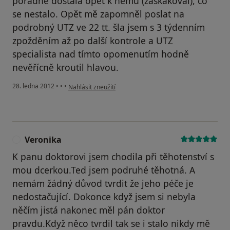
poradně dostala opět k němu (zaskakoval), co
se nestalo. Opět mě zapomněl poslat na
podrobný UTZ ve 22 tt. šla jsem s 3 týdenním
zpožděním až po další kontrole a UTZ
specialista nad tímto opomenutím hodně
nevěřícně kroutil hlavou.
podle názoru uživatele Váš účet byl odstraněn
28. ledna 2012
•
•
•
Nahlásit zneužití
Veronika
V
K panu doktorovi jsem chodila při těhotenství s
mou dcerkou.Ted jsem podruhé těhotná. A
nemám žádný důvod tvrdit že jeho péče je
nedostačující. Dokonce když jsem si nebyla
něčím jistá nakonec měl pán doktor
pravdu.Když něco tvrdil tak se i stalo nikdy mě