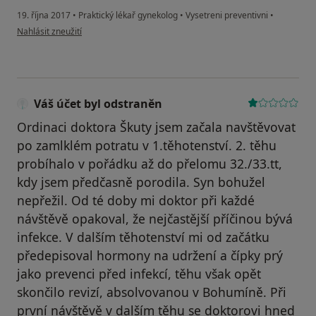
19. října 2017
•
Praktický lékař gynekolog
•
Vysetreni preventivni
•
podle názoru uživatele Váš účet byl odstraněn
Nahlásit zneužití
Váš účet byl odstraněn
Ordinaci doktora Škuty jsem začala navštěvovat
po zamlklém potratu v 1.těhotenství. 2. těhu
probíhalo v pořádku až do přelomu 32./33.tt,
kdy jsem předčasně porodila. Syn bohužel
nepřežil. Od té doby mi doktor při každé
návštěvě opakoval, že nejčastější příčinou bývá
infekce. V dalším těhotenství mi od začátku
předepisoval hormony na udržení a čípky prý
jako prevenci před infekcí, těhu však opět
skončilo revizí, absolvovanou v Bohumíně. Při
první návštěvě v dalším těhu se doktorovi hned