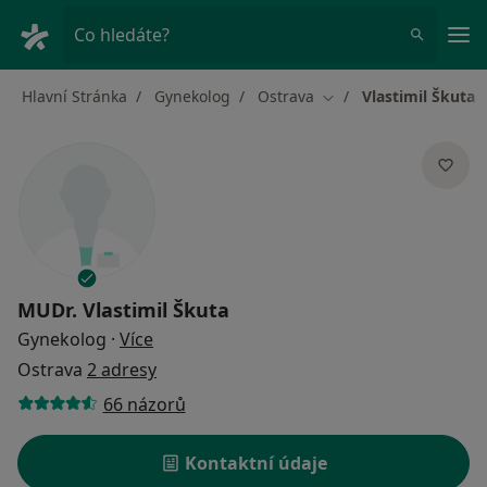
Hla
Co hledáte?
Hlavní Stránka
Gynekolog
Ostrava
Vlastimil Škuta
Změna města
MUDr.
Vlastimil Škuta
o specializacích
Gynekolog
·
Více
Ostrava
2 adresy
66 názorů
Kontaktní údaje