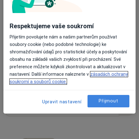
66 názorů
Respektujeme vaše soukromí
Přijetím povolujete nám a našim partnerům používat
Recenze pacientů jsou pro nás důležité.
soubory cookie (nebo podobné technologie) ke
Specialisté nemají možnost zaplatit za
shromažďování údajů pro statistické účely a poskytování
odstranění nebo změnu recenze pacienta.
obsahu na základě vašich zvyklostí při procházení. Své
Další informace o názorech
Další informace.
preference můžete kdykoli zkontrolovat a aktualizovat v
nastavení. Další informace naleznete v
zásadách ochrany
soukromí a souborů cookie.
Přijmout
Upravit nastavení
Hledejte v názorech