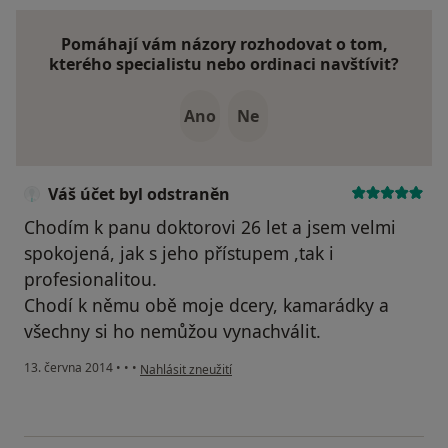
Pomáhají vám názory rozhodovat o tom,
kterého specialistu nebo ordinaci navštívit?
Ano
Ne
Váš účet byl odstraněn
Chodím k panu doktorovi 26 let a jsem velmi
spokojená, jak s jeho přístupem ,tak i
profesionalitou.
Chodí k němu obě moje dcery, kamarádky a
všechny si ho nemůžou vynachválit.
podle názoru uživatele Váš účet byl odstraněn
13. června 2014
•
•
•
Nahlásit zneužití