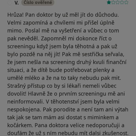
V.
Číslo ověřené
V
Hrůza! Pan doktor by už měl jít do důchodu.
Velmi zapomíná a chvílemi mi přišel úplně
mimo. Poslal mě na vyšetření a vůbec o tom
pak nevěděl. Zapomněl mi dokonce říct o
screeningu když jsem byla těhotná a pak už
bylo pozdě na něj jít! Pak mě sestřička seřvala,
že jsem nešla na screening druhý kvuli finanční
situaci, a že dítě bude potřebovat plenky a
umělé mléko a že na to taky nebudu pak mit.
Strašný přístup co by si lékaři nemeli vůbec
dovolit! Hlavně že o prvním screeningu mě ani
neinformovali. V těhotenství jsem byla velmi
nespokojena. Pak porodite a není tam ani výtah
tak jak se tam mám asi dostat s miminkem a
kočárkem. Pana doktora velice nedoporučuji a
doufám že už s ním nebudu mít dalsi zkušenost.