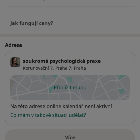
Jak fungují ceny?
Adresa
soukromá psychologická praxe
Korunovační 7,
Praha 7
,
Praha
Přiblížit mapu
se otevře v nové záložce
Dostupnost
Na této adrese online kalendář není aktivní
Co mám v takové situaci udělat?
Více