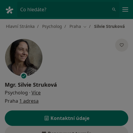
Hla
Co hledáte?
Hlavní Stránka
Psycholog
Praha
Silvie Struková
Změna města
Mgr.
Silvie Struková
o specializacích
Psycholog
·
Více
Praha
1 adresa
Kontaktní údaje