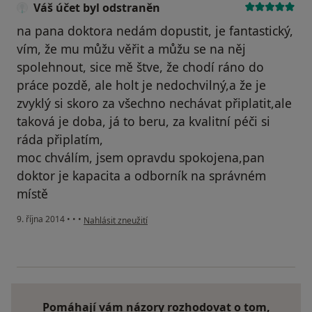
Váš účet byl odstraněn
na pana doktora nedám dopustit, je fantastický,
vím, že mu můžu věřit a můžu se na něj
spolehnout, sice mě štve, že chodí ráno do
práce pozdě, ale holt je nedochvilný,a že je
zvyklý si skoro za všechno nechávat připlatit,ale
taková je doba, já to beru, za kvalitní péči si
ráda připlatím,
moc chválím, jsem opravdu spokojena,pan
doktor je kapacita a odborník na správném
místě
podle názoru uživatele Váš účet byl odstraněn
9. října 2014
•
•
•
Nahlásit zneužití
Pomáhají vám názory rozhodovat o tom,