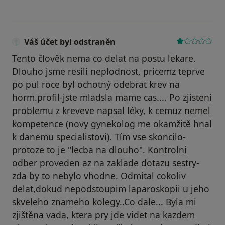
Váš účet byl odstraněn
Tento člověk nema co delat na postu lekare.
Dlouho jsme resili neplodnost, pricemz teprve
po pul roce byl ochotný odebrat krev na
horm.profil-jste mladsla mame cas.... Po zjisteni
problemu z kreveve napsal léky, k cemuz nemel
kompetence (novy gynekolog me okamžitě hnal
k danemu specialistovi). Tím vse skoncilo-
protoze to je "lecba na dlouho". Kontrolni
odber proveden az na zaklade dotazu sestry-
zda by to nebylo vhodne. Odmital cokoliv
delat,dokud nepodstoupim laparoskopii u jeho
skveleho znameho kolegy..Co dale... Byla mi
zjištěna vada, ktera pry jde videt na kazdem