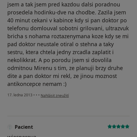
jsem a tak jsem pred kazdou dalsi poradnou
prosedela hodinku-dve na chodbe. Zazila jsem
40 minut cekani v kabince kdy si pan doktor po
telefonu domlouval sobotni grilovani, ultrazvuk
bricha s nohama roztazenymana koze kdy se mi
pad doktor neustale otiral o stehna a taky
sestru, ktera chtela jedny zrcadla zaplatit i
nekolikkrat. A po porodu jsem si dovolila
odmitnou Mirenu s tim, ze planuji brzy druhe
dite a pan doktor mi rekl, ze jinou moznost
antikoncepce nemam :)
podle názoru uživatele Váš účet byl odstraněn
17. ledna 2013
•
•
•
Nahlásit zneužití
Pacient