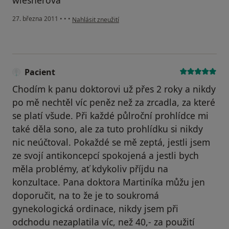
wiesnerova
podle názoru uživatele Pacient
27. března 2011
•
•
•
Nahlásit zneužití
Pacient
Chodím k panu doktorovi už přes 2 roky a nikdy
po mě nechtěl víc peněz než za zrcadla, za které
se platí všude. Při každé půlroční prohlídce mi
také děla sono, ale za tuto prohlídku si nikdy
nic neúčtoval. Pokaždé se mě zeptá, jestli jsem
ze svojí antikoncepcí spokojená a jestli bych
měla problémy, ať kdykoliv příjdu na
konzultace. Pana doktora Martiníka můžu jen
doporučit, na to že je to soukromá
gynekologická ordinace, nikdy jsem při
odchodu nezaplatila víc, než 40,- za použití