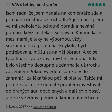
Váš účet byl odstraněn
Jsem ráda, že jsem nedala na komentáře zde a
pro pana doktora se rozhodla.S jeho péčí jsem
velmi spokojená, ochotně poradí a neváhá
pomoci, když jiní lékaři selhávají. Komunikace
mezi námi je taky na výbornou, vždy
srozumitelná a příjemná. Kdykoliv bych
potřebovala, můžu se na něj obrátit. A co se
týká financí za úkony...myslím, že doba, kdy
bylo všechno dostupné a zdarma je už trochu
za zenitem.Pokud vyjedete kamkoliv do
zahraničí, za lékařskou péči si platíte. Takže mi
přijde zvláštní, že nemáte problém investovat
do drahých aut, dovolených a dalších blbostí,
ale za své zdraví peníze nikomu dát nechcete.
podle názoru uživatele Váš účet byl odstraněn
6. května 2017
•
•
•
Nahlásit zneužití