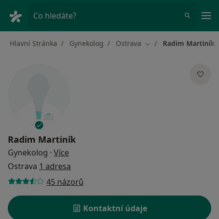
Hla
Co hledáte?
Hlavní Stránka
Gynekolog
Ostrava
Radim Martiník
Změna města
Radim Martiník
o specializacích
Gynekolog
·
Více
Ostrava
1 adresa
45 názorů
Kontaktní údaje