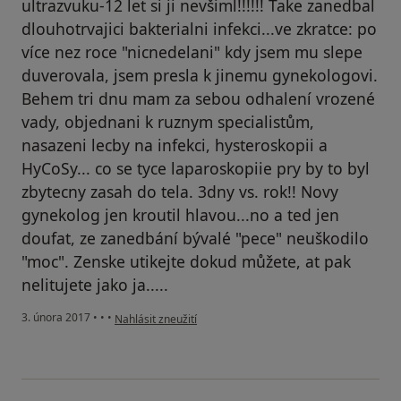
ultrazvuku-12 let si ji nevšiml!!!!!! Take zanedbal
dlouhotrvajici bakterialni infekci...ve zkratce: po
více nez roce "nicnedelani" kdy jsem mu slepe
duverovala, jsem presla k jinemu gynekologovi.
Behem tri dnu mam za sebou odhalení vrozené
vady, objednani k ruznym specialistům,
nasazeni lecby na infekci, hysteroskopii a
HyCoSy... co se tyce laparoskopiie pry by to byl
zbytecny zasah do tela. 3dny vs. rok!! Novy
gynekolog jen kroutil hlavou...no a ted jen
doufat, ze zanedbání bývalé "pece" neuškodilo
"moc". Zenske utikejte dokud můžete, at pak
nelitujete jako ja.....
podle názoru uživatele Váš účet byl odstraněn
3. února 2017
•
•
•
Nahlásit zneužití