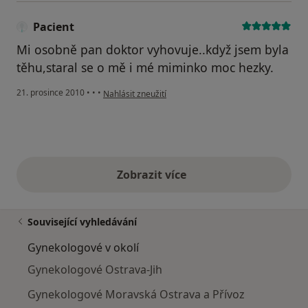
Pacient
Mi osobně pan doktor vyhovuje..když jsem byla
těhu,staral se o mě i mé miminko moc hezky.
podle názoru uživatele Pacient
21. prosince 2010
•
•
•
Nahlásit zneužití
Zobrazit více
výše uvedené názory
Související vyhledávání
Gynekologové v okolí
Gynekologové Ostrava-Jih
Gynekologové Moravská Ostrava a Přívoz