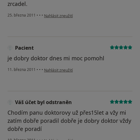
zrcadel.
podle názoru uživatele Pacient
25. března 2011
•
•
•
Nahlásit zneužití
Pacient
je dobry doktor dnes mi moc pomohl
podle názoru uživatele Pacient
11. března 2011
•
•
•
Nahlásit zneužití
Váš účet byl odstraněn
Chodím panu doktorovy už přes15let a vžy mi
zatím dobře poradil dobře je dobry doktor vždy
dobře poradí
podle názoru uživatele Váš účet byl odstraněn