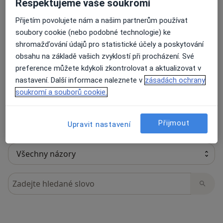
Respektujeme vaše soukromí
Přijetím povolujete nám a našim partnerům používat
soubory cookie (nebo podobné technologie) ke
45 názorů
shromažďování údajů pro statistické účely a poskytování
obsahu na základě vašich zvyklostí při procházení. Své
preference můžete kdykoli zkontrolovat a aktualizovat v
Recenze pacientů jsou pro nás důležité.
nastavení. Další informace naleznete v
zásadách ochrany
Specialisté nemají možnost zaplatit za
soukromí a souborů cookie.
odstranění nebo změnu recenze pacienta.
Další informace o názorech
Další informace.
Přijmout
Upravit nastavení
Hledejte v názorech