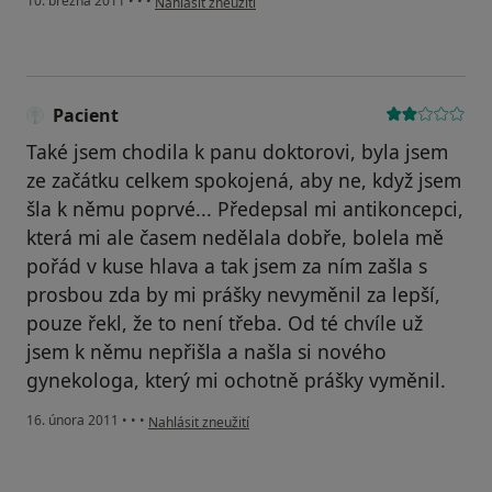
10. března 2011
•
•
•
Nahlásit zneužití
Pacient
Také jsem chodila k panu doktorovi, byla jsem
ze začátku celkem spokojená, aby ne, když jsem
šla k němu poprvé... Předepsal mi antikoncepci,
která mi ale časem nedělala dobře, bolela mě
pořád v kuse hlava a tak jsem za ním zašla s
prosbou zda by mi prášky nevyměnil za lepší,
pouze řekl, že to není třeba. Od té chvíle už
jsem k němu nepřišla a našla si nového
gynekologa, který mi ochotně prášky vyměnil.
podle názoru uživatele Pacient
16. února 2011
•
•
•
Nahlásit zneužití