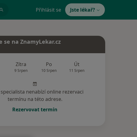
Přihlásit se
Jste lékař?
e se na ZnamyLekar.cz
Zítra
Po
Út
St
Čt
9 Srpen
10 Srpen
11 Srpen
12 Srpen
13 Srp
specialista nenabízí online rezervaci
termínu na této adrese.
Rezervovat termín