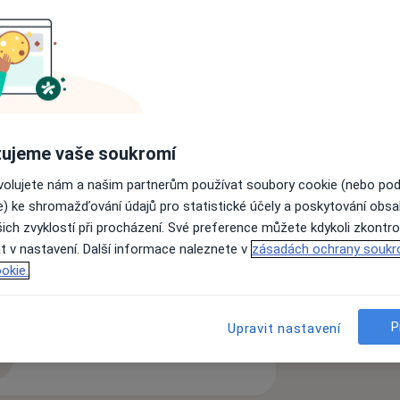
tického výcviku, terapeut sociální
.petrpasek.cz
ujeme vaše soukromí
ovolujete nám a našim partnerům používat soubory cookie (nebo po
e) ke shromažďování údajů pro statistické účely a poskytování obs
tné poruchy
Vztahová krize
Stres
ich zvyklostí při procházení. Své preference můžete kdykoli zkontro
t v nastavení. Další informace naleznete v
zásadách ochrany soukr
okie.
P
Upravit nastavení
zkušenostech