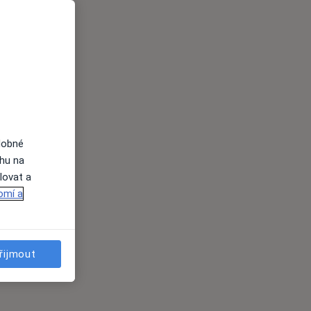
dobné
ahu na
lovat a
omí a
řijmout