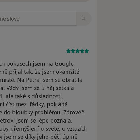
zorech
ých pokusech jsem na Google
mě přijal tak, že jsem okamžitě
ístě. Na Petra jsem se obrátila
. Vždy jsem se u něj setkala
tí, ale také s důsledností,
í číst mezi řádky, pokládá
jde do hloubky problému. Zároveň
trovi jsem se lépe poznala,
oby přemýšlení o světě, o vztazích
 jsem se díky jeho péči úplně