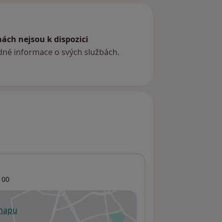
ách nejsou k dispozici
ádné informace o svých službách.
 00
 mapu
 otevře v nové záložce