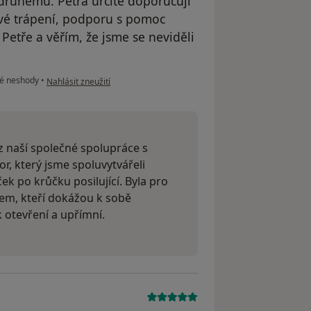
 druhému. Petra určitě doporučuji
vé trápení, podporu s pomoc
, Petře a věřím, že jsme se neviděli
podle názoru uživatele Váš účet byl odstraněn
é neshody
•
Nahlásit zneužití
 z naší společné spolupráce s
r, který jsme spoluvytvářeli
ek po krůčku posilující. Byla pro
em, kteří dokážou k sobě
 otevření a upřímní.