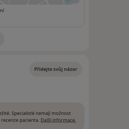
ní
adrese
Přidejte svůj názor
žité. Specialisté nemají možnost
Další informace o názor
 recenze pacienta.
Další informace.