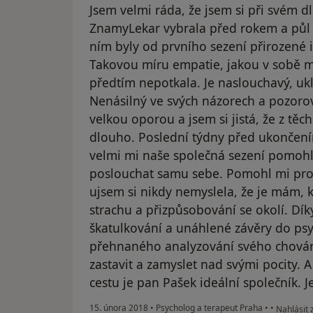
Jsem velmi ráda, že jsem si při svém
ZnamyLekar vybrala před rokem a půl
ním byly od prvního sezení přirozené 
Takovou míru empatie, jakou v sobě m
předtím nepotkala. Je naslouchavý, ukli
Nenásilný ve svých názorech a pozoro
velkou oporou a jsem si jistá, že z těc
dlouho. Poslední týdny před ukončením
velmi mi naše společná sezení pomohly
poslouchat samu sebe. Pomohl mi probu
ujsem si nikdy nemyslela, že je mám,
strachu a přizpůsobování se okolí. Dík
škatulkování a unáhlené závěry do psy
přehnaného analyzování svého chování
zastavit a zamyslet nad svými pocity.
cestu je pan Pašek ideální společník. 
podle náz
15. února 2018
•
Psycholog a terapeut Praha
•
•
Nahlásit 