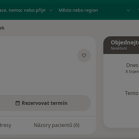
ace, nemoc nebo příjmení
Město nebo region
šek
Objednejt
Neaktivní
lizacích
Dnes
8 Srpen
Tento 
Rezervovat termín
dresy
Názory pacientů (6)