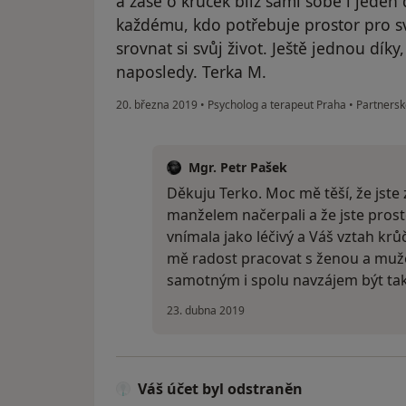
a zase o krůček blíž sami sobě i jeden
každému, kdo potřebuje prostor pro s
srovnat si svůj život. Ještě jednou díky
naposledy. Terka M.
20. března 2019
•
Psycholog a terapeut Praha
•
Partnersk
Mgr. Petr Pašek
Děkuju Terko. Moc mě těší, že jste
manželem načerpali a že jste prosto
vnímala jako léčivý a Váš vztah krůč
mě radost pracovat s ženou a muž
samotným i spolu navzájem být tak
23. dubna 2019
Váš účet byl odstraněn