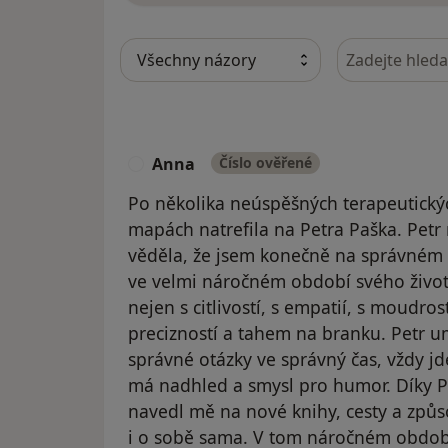
Hledejte v ná
Anna
Číslo ověřené
A
Po několika neúspěšných terapeutick
mapách natrefila na Petra Paška. Petr 
věděla, že jsem konečně na správném m
ve velmi náročném období svého života
nejen s citlivostí, s empatií, s moudros
precizností a tahem na branku. Petr um
správné otázky ve správný čas, vždy 
má nadhled a smysl pro humor. Díky Pe
navedl mě na nové knihy, cesty a způs
i o sobě sama. V tom náročném období