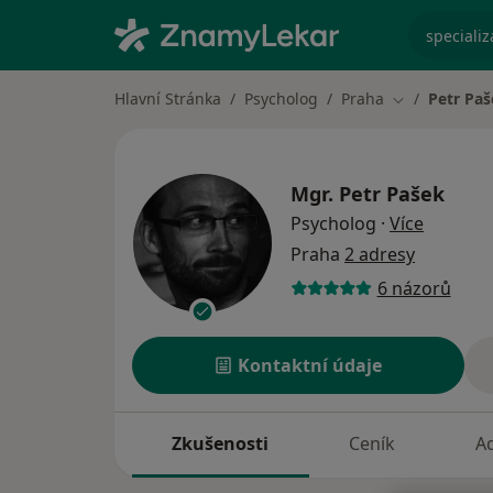
specializ
Hlavní Stránka
Psycholog
Praha
Petr Pa
Změna města
Mgr.
Petr Pašek
o specia
Psycholog
·
Více
Praha
2 adresy
6 názorů
Kontaktní údaje
Zkušenosti
Ceník
A