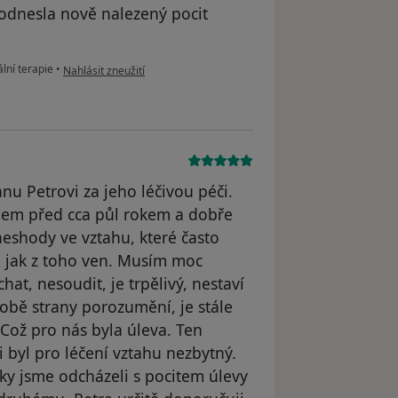
 odnesla nově nalezený pocit
podle názoru uživatele Anna
ální terapie
•
Nahlásit zneužití
u Petrovi za jeho léčivou péči.
elem před cca půl rokem a dobře
neshody ve vztahu, které často
e jak z toho ven. Musím moc
hat, nesoudit, je trpělivý, nestaví
 obě strany porozumění, je stále
 Což pro nás byla úleva. Ten
i byl pro léčení vztahu nezbytný.
cky jsme odcházeli s pocitem úlevy