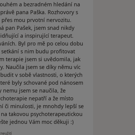
 dlouhém a bezradném hledání na
 právě pana Paška. Rozhovory s
i přes mou prvotní nervozitu.
á pan Pašek, jsem snad nikdy
dňující a inspirující terapeut.
váních. Byl pro mě po celou dobu
h setkání s nim budu profitovat
 terapie jsem si uvědomila, jak
. Naučila jsem se díky němu víc
dit v sobě vlastnosti, o kterých
 které byly schované pod nánosem
y nemu jsem se naučila, že
choterapie nepatří a že místo
 či minulosti, je mnohdy lepší se
 A na takovou psychoterapeutickou
Ješte jednou Vám moc děkuji :)
oru uživatele Váš účet byl odstraněn
zneužití