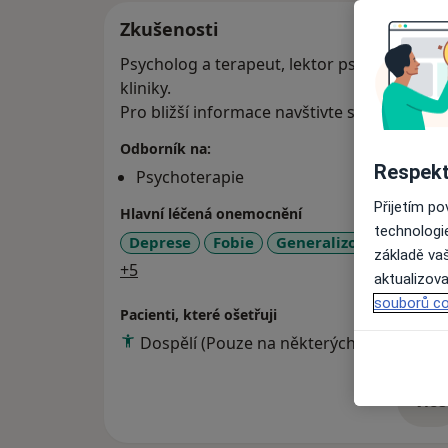
Zkušenosti
Psycholog a terapeut, lektor psychoterapeu
kliniky.
Pro bližší informace navštivte stránky www
Odborník na:
Respekt
Psychoterapie
Přijetím p
Hlavní léčená onemocnění
technologi
Deprese
Fobie
Generalizované úzkos
základě vaš
a11y_sr_more_diseases
+5
aktualizova
souborů co
Pacienti, které ošetřuji
Dospělí (Pouze na některých adresách)
Více
o 