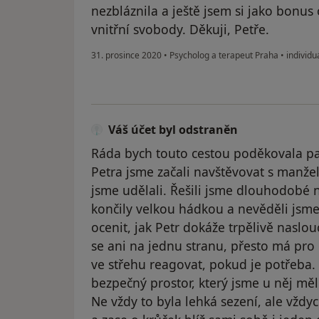
nezbláznila a ještě jsem si jako bonus
vnitřní svobody. Děkuji, Petře.
31. prosince 2020
•
Psycholog a terapeut Praha
•
individu
Váš účet byl odstraněn
Ráda bych touto cestou poděkovala pan
Petra jsme začali navštěvovat s manž
jsme udělali. Řešili jsme dlouhodobé 
končily velkou hádkou a nevěděli jsm
ocenit, jak Petr dokáže trpělivě naslouc
se ani na jednu stranu, přesto má pro
ve střehu reagovat, pokud je potřeba.
bezpečný prostor, který jsme u něj měl
Ne vždy to byla lehká sezení, ale vždy