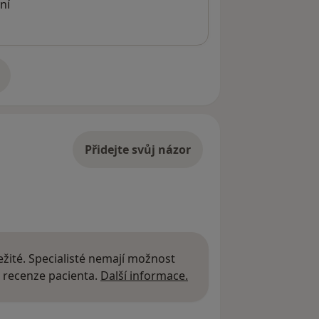
ní
adrese
Přidejte svůj názor
žité. Specialisté nemají možnost
Další informace o názor
 recenze pacienta.
Další informace.