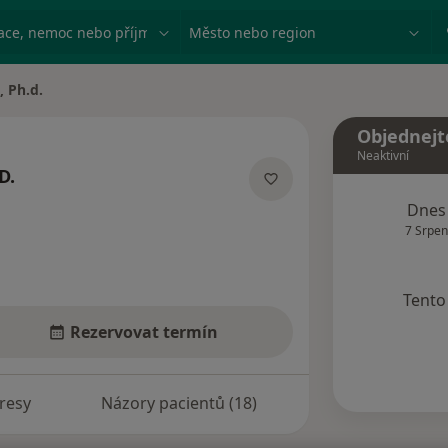
ace, nemoc nebo příjmení
Město nebo region
, Ph.d.
Objednejt
Neaktivní
D.
izacích
Dnes
7 Srpen
Tento 
Rezervovat termín
resy
Názory pacientů (18)