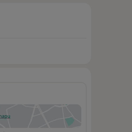
 mapu
 otevře v nové záložce