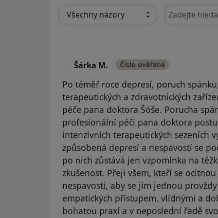
Hledejte v ná
Šárka M.
Číslo ověřené
Š
Po téměř roce depresí, poruch spánku,
terapeutických a zdravotnických zaříz
péče pana doktora Šóše. Porucha spánk
profesionální péči pana doktora post
intenzivních terapeutických sezeních 
způsobená depresí a nespavostí se po
po nich zůstává jen vzpomínka na těžk
zkušenost. Přeji všem, kteří se ocitnou
nespavosti, aby se jim jednou provždy
empatických přístupem, vlídnými a do
bohatou praxí a v neposlední řadě svo