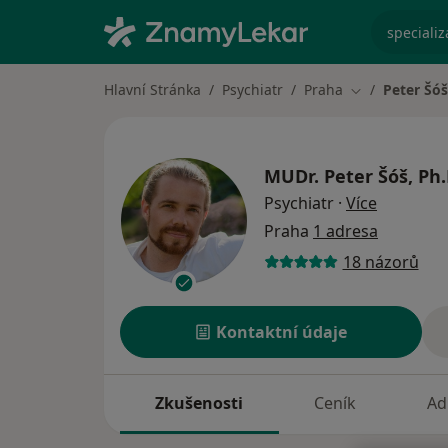
specializ
Hlavní Stránka
Psychiatr
Praha
Peter Šóš
Změna města
MUDr.
Peter Šóš, Ph.
o special
Psychiatr
·
Více
Praha
1 adresa
18 názorů
Kontaktní údaje
Zkušenosti
Ceník
Ad