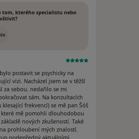
tom, kterého specialistu nebo
vštívit?
Ne
ylo postavit se psychicky na
ící vizi. Nacházel jsem se v těžší
ší za sebou, nedařilo se mi
pokračovat sám. Na konzultacích
 klesající frekvencí) se mě pan Šóš
y, které mě pomohli dlouhodobou
na základě nových zkušeností. Také
 na prohloubení mých znalostí.
stup podepředný aktuálními