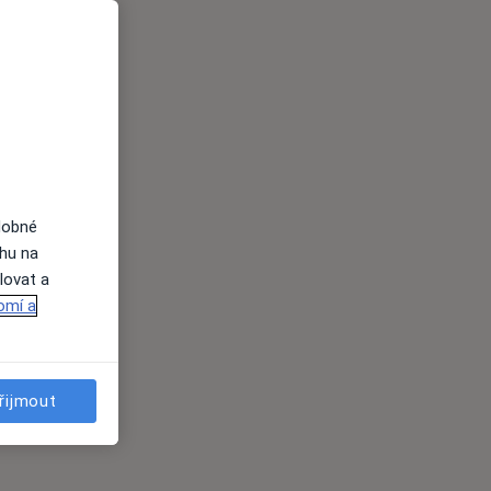
dobné
ahu na
lovat a
omí a
řijmout