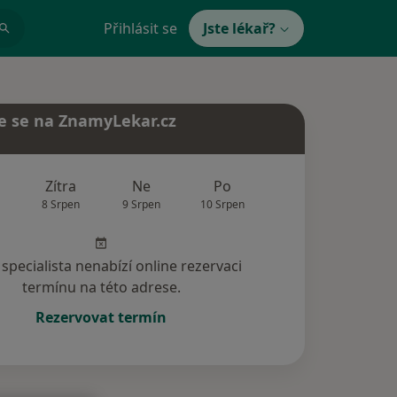
Přihlásit se
Jste lékař?
e se na ZnamyLekar.cz
Zítra
Ne
Po
Út
St
8 Srpen
9 Srpen
10 Srpen
11 Srpen
12 Srp
specialista nenabízí online rezervaci
termínu na této adrese.
Rezervovat termín