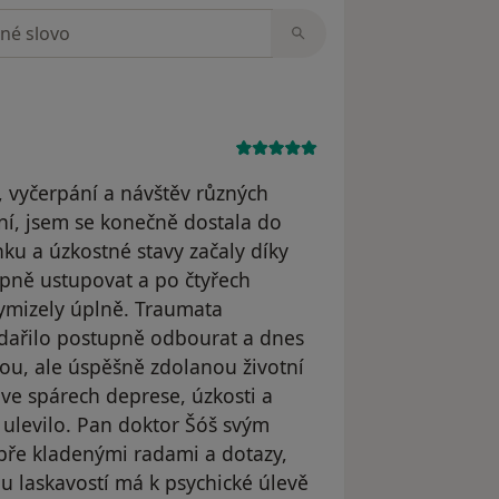
zorech
 vyčerpání a návštěv různých
ení, jsem se konečně dostala do
u a úzkostné stavy začaly díky
upně ustupovat a po čtyřech
vymizely úplně. Traumata
dařilo postupně odbourat a dnes
ou, ale úspěšně zdolanou životní
 ve spárech deprese, úzkosti a
 ulevilo. Pan doktor Šóš svým
bře kladenými radami a dotazy,
u laskavostí má k psychické úlevě