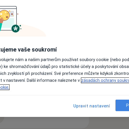
oskytuji zdravotní služby.
razenou klientem.
h důvodů a v zájmu zachování kvality
ací ohledně krátkodobých konzultací se
ujeme vaše soukromí
edkovou na adrese: info@insomnie.cz
ovolujete nám a našim partnerům používat soubory cookie (nebo po
tabázi klientů nevedu. Konzultace
e) ke shromažďování údajů pro statistické účely a poskytování obs
 konzultace jsou pouze pro mou
ich zvyklostí při procházení. Své preference můžete kdykoli zkontro
t v nastavení. Další informace naleznete v
zásadách ochrany soukr
okie.
es
P
Upravit nastavení
zkušenostech