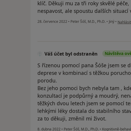
klíč. Děkuji mu za tři roky skvělé péč
nespavost, ale spoustu dalších situací
podle ná
28. července 2022
•
Peter Šóš, M.D., Ph.D.
•
Jiný
•
Nahlásit
Váš účet byl odstraněn
Návštěva ov
S řízenou pomocí pana Šóše jsem se d
deprese v kombinací s těžkou porucho
porodu.
Bez jeho pomoci bych nebyla tam , kd
konzultací je podpůrný a moudrý, nená
těžkých dvou letech jsem se pomocí te
lehkými léky dostala do stabilního sta
za to děkuji, změnil mi život.
8. dubna 2022
•
Peter Šóš, M.D., Ph.D.
•
Kognitivně-behavi