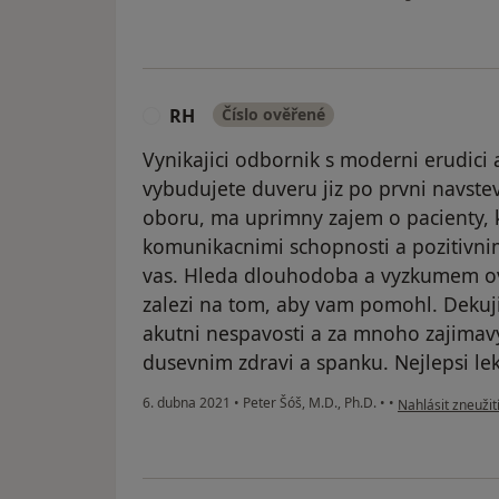
RH
Číslo ověřené
R
Vynikajici odbornik s moderni erudici 
vybudujete duveru jiz po prvni navstev
oboru, ma uprimny zajem o pacienty, 
komunikacnimi schopnosti a pozitivnim
vas. Hleda dlouhodoba a vyzkumem ov
zalezi na tom, aby vam pomohl. Dekuj
akutni nespavosti a za mnoho zajimav
dusevnim zdravi a spanku. Nejlepsi lek
podle názoru už
6. dubna 2021
•
Peter Šóš, M.D., Ph.D.
•
•
Nahlásit zneužit