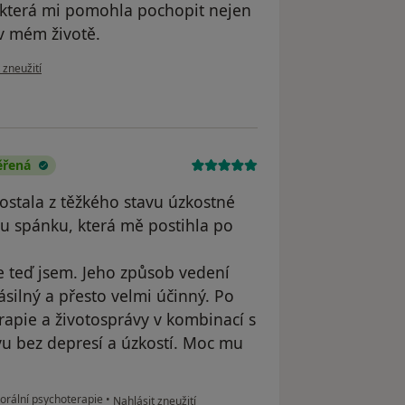
e, která mi pomohla pochopit nejen
 v mém životě.
zoru uživatele Šárka M.
 zneužití
ěřená
ostala z těžkého stavu úzkostné
u spánku, která mě postihla po
e teď jsem. Jeho způsob vedení
silný a přesto velmi účinný. Po
rapie a životosprávy v kombinací s
vu bez depresí a úzkostí. Moc mu
podle názoru uživatele Váš účet byl odstraněn
orální psychoterapie
•
Nahlásit zneužití