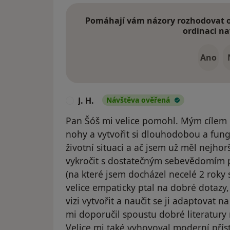
Pomáhají vám názory rozhodovat o 
ordinaci na
Ano
J. H.
Návštěva ověřená
J
Pan Šóš mi velice pomohl. Mým cílem b
nohy a vytvořit si dlouhodobou a funguj
životní situaci a ač jsem už měl nejhor
vykročit s dostatečným sebevědomím 
(na které jsem docházel necelé 2 roky s
velice empaticky ptal na dobré dotaz
vizi vytvořit a naučit se ji adaptovat 
mi doporučil spoustu dobré literatury
Velice mi také vyhovoval moderní pří