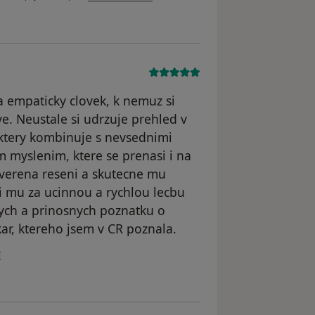
a empaticky clovek, k nemuz si
e. Neustale si udrzuje prehled v
ktery kombinuje s nevsednimi
 myslenim, ktere se prenasi i na
erena reseni a skutecne mu
i mu za ucinnou a rychlou lecbu
ych a prinosnych poznatku o
ar, ktereho jsem v CR poznala.
ivatele RH
í