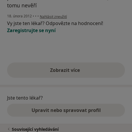
tomu nevěří
podle názoru uživatele Váš účet byl odstraněn
18. února 2012
•
•
•
Nahlásit zneužití
Vy jste ten lékař? Odpovězte na hodnocení!
Zaregistrujte se nyní
Zobrazit více
výše uvedené názory
Jste tento lékař?
Upravit nebo spravovat profil
Související vyhledávání