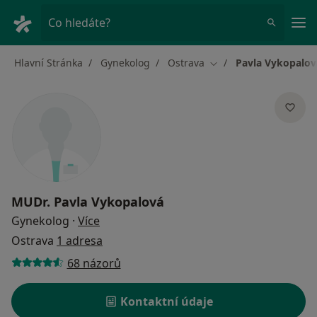
Hla
Co hledáte?
Hlavní Stránka
Gynekolog
Ostrava
Pavla Vykopalov
Změna města
MUDr.
Pavla Vykopalová
o specializacích
Gynekolog
·
Více
Ostrava
1 adresa
68 názorů
Kontaktní údaje