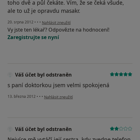
toho dvě a půl čekáte. Vím, že se čeká všude,
ale to už je opravdu masakr.
podle názoru uživatele Váš účet byl odstraněn
20. srpna 2012
•
•
•
Nahlásit zneužití
Vy jste ten lékař? Odpovězte na hodnocení!
Zaregistrujte se nyní
Váš účet byl odstraněn
s paní doktorkou jsem velmi spokojená
podle názoru uživatele Váš účet byl odstraněn
13. března 2012
•
•
•
Nahlásit zneužití
Váš účet byl odstraněn
Nejvíce mě vytáčí její sestra, kdy zvedne telefon,