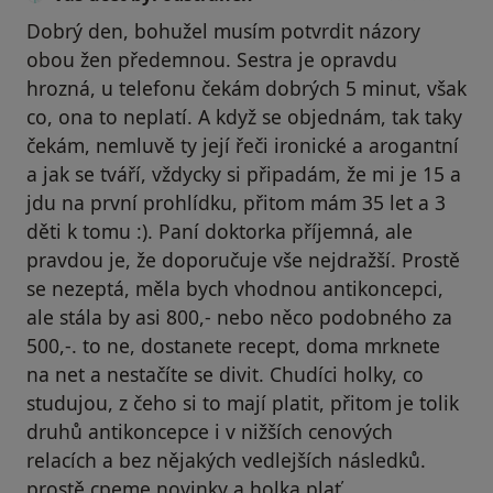
Dobrý den, bohužel musím potvrdit názory
obou žen předemnou. Sestra je opravdu
hrozná, u telefonu čekám dobrých 5 minut, však
co, ona to neplatí. A když se objednám, tak taky
čekám, nemluvě ty její řeči ironické a arogantní
a jak se tváří, vždycky si připadám, že mi je 15 a
jdu na první prohlídku, přitom mám 35 let a 3
děti k tomu :). Paní doktorka příjemná, ale
pravdou je, že doporučuje vše nejdražší. Prostě
se nezeptá, měla bych vhodnou antikoncepci,
ale stála by asi 800,- nebo něco podobného za
500,-. to ne, dostanete recept, doma mrknete
na net a nestačíte se divit. Chudíci holky, co
studujou, z čeho si to mají platit, přitom je tolik
druhů antikoncepce i v nižších cenových
relacích a bez nějakých vedlejších následků.
prostě cpeme novinky a holka plať.