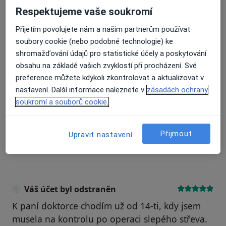
Respektujeme vaše soukromí
Recenze pacientů jsou pro nás důležité.
Přijetím povolujete nám a našim partnerům používat
Specialisté nemají možnost zaplatit za
soubory cookie (nebo podobné technologie) ke
odstranění nebo změnu recenze pacienta.
shromažďování údajů pro statistické účely a poskytování
Další informace o názorech
Další informace.
obsahu na základě vašich zvyklostí při procházení. Své
preference můžete kdykoli zkontrolovat a aktualizovat v
nastavení. Další informace naleznete v
zásadách ochrany
soukromí a souborů cookie.
Hledejte v názorech
Přijmout
Upravit nastavení
Váš účet byl odstraněn
K paní doktorce chodím už od 14-ti, kdy jsem
musela na kontrolu po operaci slepého střeva.