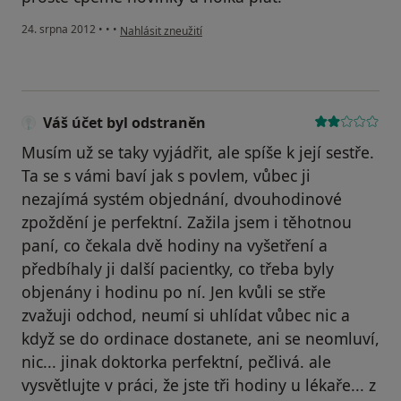
podle názoru uživatele Váš účet byl odstraněn
24. srpna 2012
•
•
•
Nahlásit zneužití
Váš účet byl odstraněn
Musím už se taky vyjádřit, ale spíše k její sestře.
Ta se s vámi baví jak s povlem, vůbec ji
nezajímá systém objednání, dvouhodinové
zpoždění je perfektní. Zažila jsem i těhotnou
paní, co čekala dvě hodiny na vyšetření a
předbíhaly ji další pacientky, co třeba byly
objenány i hodinu po ní. Jen kvůli se stře
zvažuji odchod, neumí si uhlídat vůbec nic a
když se do ordinace dostanete, ani se neomluví,
nic... jinak doktorka perfektní, pečlivá. ale
vysvětlujte v práci, že jste tři hodiny u lékaře... z