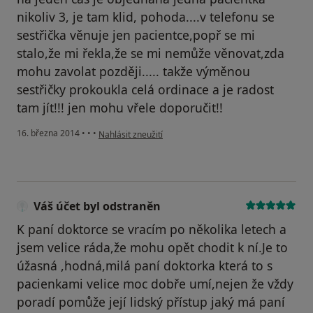
nikoliv 3, je tam klid, pohoda....v telefonu se
sestřička věnuje jen pacientce,popř se mi
stalo,že mi řekla,že se mi nemůže věnovat,zda
mohu zavolat později..... takže výměnou
sestřičky prokoukla celá ordinace a je radost
tam jít!!! jen mohu vřele doporučit!!
podle názoru uživatele Váš účet byl odstraněn
16. března 2014
•
•
•
Nahlásit zneužití
Váš účet byl odstraněn
K paní doktorce se vracím po několika letech a
jsem velice ráda,že mohu opět chodit k ní.Je to
úžasná ,hodná,milá paní doktorka která to s
pacienkami velice moc dobře umí,nejen že vždy
poradí pomůže její lidský přístup jaký má paní