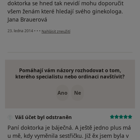
doktorka se hned tak nevidí mohu doporučit
všem ženám které hledají svého ginekologa.
Jana Brauerová
podle názoru uživatele Váš účet byl odstraněn
23. ledna 2014
•
•
•
Nahlásit zneužití
Pomáhají vám názory rozhodovat o tom,
kterého specialistu nebo ordinaci navštívit?
Ano
Ne
Váš účet byl odstraněn
Paní doktorka je báječná. A ještě jedno plus má
u mě, kdy vyměnila sestřičku. Již ěx jsem byla v