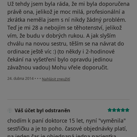
Už tehdy jsem byla ráda, že mi byla doporučena
právě ona, jelikož je moc milá, profesionální a
zkrátka neměla jsem s ní nikdy žádný problém.
Teď je mi 28 a nebojím se těhotenství, jelikož
vím, že budu v dobrých rukou. A jak slyším
chválu na novou sestru, těším se na návrat do
ordinace ještě víc :) (to někdy i 2-hodinové
čekání na vyšetření bylo opravdu jedinou
závažnou vadou) Mohu vřele doporučit.
podle názoru uživatele Váš účet byl odstraněn
24. dubna 2014
•
•
•
Nahlásit zneužití
Váš účet byl odstraněn
chodím k paní doktorce 15 let, nyní "vyměnila"
sestřičku a je to poho. časové objednávky platí,
na jeden čas je objednaná jedna pacientka