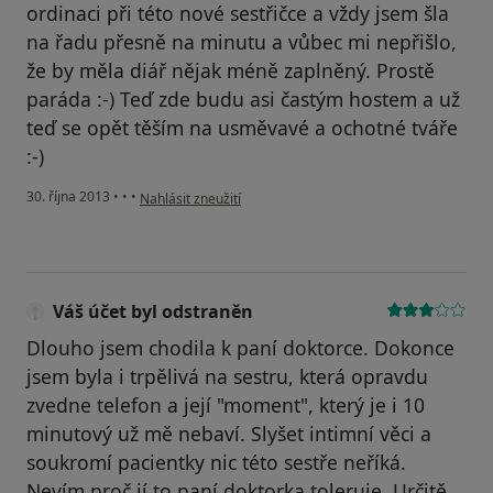
ordinaci při této nové sestřičce a vždy jsem šla
na řadu přesně na minutu a vůbec mi nepřišlo,
že by měla diář nějak méně zaplněný. Prostě
paráda :-) Teď zde budu asi častým hostem a už
teď se opět těším na usměvavé a ochotné tváře
:-)
podle názoru uživatele Váš účet byl odstraněn
30. října 2013
•
•
•
Nahlásit zneužití
Váš účet byl odstraněn
Dlouho jsem chodila k paní doktorce. Dokonce
jsem byla i trpělivá na sestru, která opravdu
zvedne telefon a její "moment", který je i 10
minutový už mě nebaví. Slyšet intimní věci a
soukromí pacientky nic této sestře neříká.
Nevím proč jí to paní doktorka toleruje. Určitě