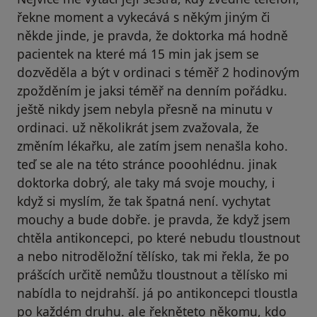
řekne moment a vykecává s někým jiným či
někde jinde, je pravda, že doktorka má hodně
pacientek na které má 15 min jak jsem se
dozvěděla a být v ordinaci s téměř 2 hodinovým
zpožděním je jaksi téměř na denním pořádku.
ještě nikdy jsem nebyla přesně na minutu v
ordinaci. už několikrát jsem zvažovala, že
změním lékařku, ale zatím jsem nenašla koho.
teď se ale na této stránce pooohlédnu. jinak
doktorka dobrý, ale taky má svoje mouchy, i
když si myslím, že tak špatná není. vychytat
mouchy a bude dobře. je pravda, že když jsem
chtěla antikoncepci, po které nebudu tloustnout
a nebo nitroděložní tělísko, tak mi řekla, že po
prášcích určitě nemůžu tloustnout a tělísko mi
nabídla to nejdrahší. já po antikoncepci tloustla
po každém druhu. ale řekněteto někomu, kdo