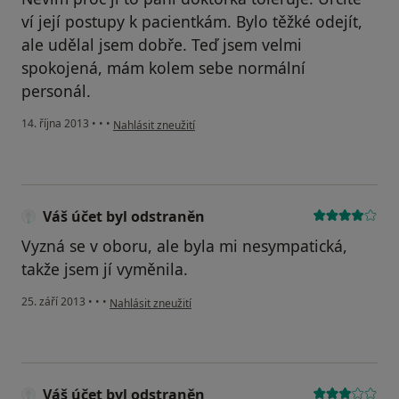
ví její postupy k pacientkám. Bylo těžké odejít,
ale udělal jsem dobře. Teď jsem velmi
spokojená, mám kolem sebe normální
personál.
podle názoru uživatele Váš účet byl odstraněn
14. října 2013
•
•
•
Nahlásit zneužití
Váš účet byl odstraněn
Vyzná se v oboru, ale byla mi nesympatická,
takže jsem jí vyměnila.
podle názoru uživatele Váš účet byl odstraněn
25. září 2013
•
•
•
Nahlásit zneužití
Váš účet byl odstraněn