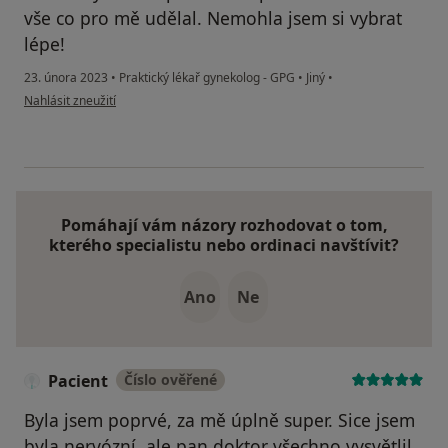
vše co pro mě udělal. Nemohla jsem si vybrat
lépe!
23. února 2023
•
Praktický lékař gynekolog - GPG
•
Jiný
•
podle názoru uživatele Brišáková
Nahlásit zneužití
Pomáhají vám názory rozhodovat o tom,
kterého specialistu nebo ordinaci navštívit?
Ano
Ne
Pacient
Číslo ověřené
Byla jsem poprvé, za mě úplně super. Sice jsem
byla nervózní, ale pan doktor všechno vysvětlil