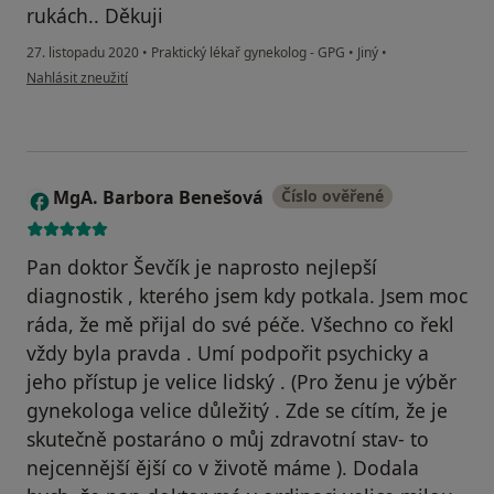
rukách.. Děkuji
27. listopadu 2020
•
Praktický lékař gynekolog - GPG
•
Jiný
•
podle názoru uživatele Gabriela Čonková
Nahlásit zneužití
MgA. Barbora Benešová
Číslo ověřené
M
Pan doktor Ševčík je naprosto nejlepší
diagnostik , kterého jsem kdy potkala. Jsem moc
ráda, že mě přijal do své péče. Všechno co řekl
vždy byla pravda . Umí podpořit psychicky a
jeho přístup je velice lidský . (Pro ženu je výběr
gynekologa velice důležitý . Zde se cítím, že je
skutečně postaráno o můj zdravotní stav- to
nejcennější ější co v životě máme ). Dodala