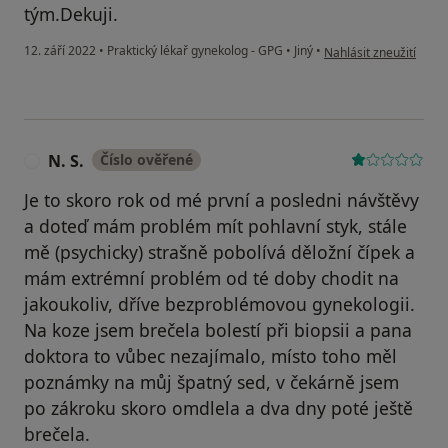
tým.Dekuji.
podle názoru uživatel
12. září 2022
•
Praktický lékař gynekolog - GPG
•
Jiný
•
Nahlásit zneužití
N. S.
Číslo ověřené
N
Je to skoro rok od mé první a posledni návštěvy
a doteď mám problém mít pohlavní styk, stále
mě (psychicky) strašně pobolívá děložní čípek a
mám extrémní problém od té doby chodit na
jakoukoliv, dříve bezproblémovou gynekologii.
Na koze jsem brečela bolestí při biopsii a pana
doktora to vůbec nezajímalo, místo toho měl
poznámky na můj špatný sed, v čekárně jsem
po zákroku skoro omdlela a dva dny poté ještě
brečela.