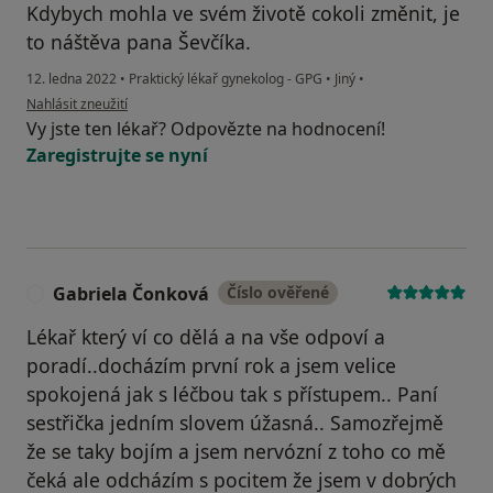
Kdybych mohla ve svém životě cokoli změnit, je
to náštěva pana Ševčíka.
12. ledna 2022
•
Praktický lékař gynekolog - GPG
•
Jiný
•
podle názoru uživatele N. S.
Nahlásit zneužití
Vy jste ten lékař? Odpovězte na hodnocení!
Zaregistrujte se nyní
Gabriela Čonková
Číslo ověřené
G
Lékař který ví co dělá a na vše odpoví a
poradí..docházím první rok a jsem velice
spokojená jak s léčbou tak s přístupem.. Paní
sestřička jedním slovem úžasná.. Samozřejmě
že se taky bojím a jsem nervózní z toho co mě
čeká ale odcházím s pocitem že jsem v dobrých