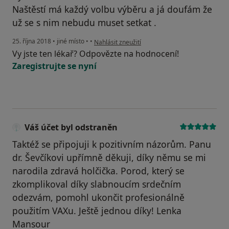
Naštěstí má každý volbu výběru a já doufám že
už se s nim nebudu muset setkat .
podle názoru uživatele 25.10.18
25. října 2018
•
jiné místo
•
•
Nahlásit zneužití
Vy jste ten lékař? Odpovězte na hodnocení!
Zaregistrujte se nyní
Váš účet byl odstraněn
Taktéž se připojuji k pozitivním názorům. Panu
dr. Ševčíkovi upřímně děkuji, díky němu se mi
narodila zdravá holčička. Porod, který se
zkomplikoval díky slabnoucím srdečním
odezvám, pomohl ukončit profesionálně
použitím VAXu. Ještě jednou díky! Lenka
Mansour