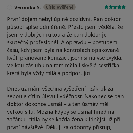
Veronika S.
Číslo ověřené
V
První dojem nebyl úplně pozitivní. Pan doktor
působí spíše odměřeně. Přesto jsem věděla, že
jsem v dobrých rukou a že pan doktor je
skutečný profesionál. A opravdu – postupem
času, kdy jsem byla na kontrolách opakovaně
kvůli plánované konizaci, jsem si na vše zvykla.
Velkou zásluhu na tom měla i skvělá sestřička,
která byla vždy milá a podporující.
Dnes už mám všechna vyšetření i zákrok za
sebou a cítím úlevu i vděčnost. Nakonec se pan
doktor dokonce usmál – a ten úsměv měl
velkou sílu. Možná kdyby se usmál hned na
začátku, cítila by se každá žena klidnější už při
první návštěvě. Děkuji za odborný přístup,