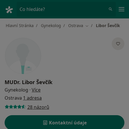
Hla
Co hledáte?
Hlavní Stránka
Gynekolog
Ostrava
Libor Ševčík
Změna města
MUDr.
Libor Ševčík
o specializacích
Gynekolog
·
Více
Ostrava
1 adresa
28 názorů
Kontaktní údaje