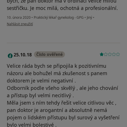
bych, že pan doktor má v ordinaci velice milou
sestřičku. Je moc milá, ochotná a profesionální.
10. února 2020
•
Praktický lékař gynekolog - GPG
•
Jiný
•
podle názoru uživatele MgA. Barbora Benešová
Nahlásit zneužití
25.10.18
Číslo ověřené
2
Velice ráda bych se připojila k pozitivnímu
názoru ale bohužel má zkušenost s panem
doktorem je velmi negativní .
Odborník podle všeho skvělý , ale jeho chování
a přístup byl velmi necitlivý .
Měla jsem s ním tehdy řešit velice citlivou věc ,
pan doktor je arogantní a absolutně nemá
pojem o lidském přístupu byl surový a vyšetření
bylo velmi bolestivé .