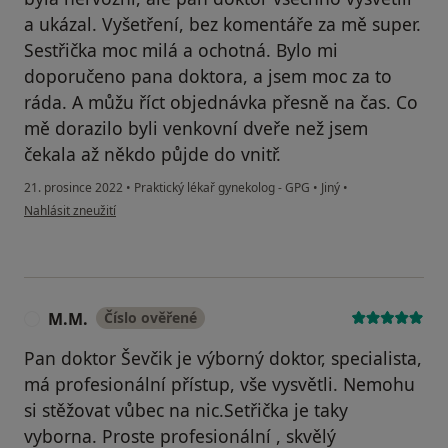
a ukázal. Vyšetření, bez komentáře za mě super.
Sestřička moc milá a ochotná. Bylo mi
doporučeno pana doktora, a jsem moc za to
ráda. A můžu říct objednávka přesně na čas. Co
mě dorazilo byli venkovní dveře než jsem
čekala až někdo půjde do vnitř.
21. prosince 2022
•
Praktický lékař gynekolog - GPG
•
Jiný
•
podle názoru uživatele Pacient
Nahlásit zneužití
M.M.
Číslo ověřené
M
Pan doktor Ševčik je výborný doktor, specialista,
má profesionální přístup, vše vysvětli. Nemohu
si stěžovat vůbec na nic.Setřička je taky
vyborna. Proste profesionální , skvělý