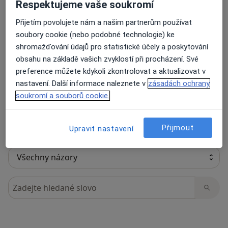
Respektujeme vaše soukromí
Přijetím povolujete nám a našim partnerům používat
soubory cookie (nebo podobné technologie) ke
28 názorů
shromažďování údajů pro statistické účely a poskytování
obsahu na základě vašich zvyklostí při procházení. Své
preference můžete kdykoli zkontrolovat a aktualizovat v
Recenze pacientů jsou pro nás důležité.
nastavení. Další informace naleznete v
zásadách ochrany
Specialisté nemají možnost zaplatit za
soukromí a souborů cookie.
odstranění nebo změnu recenze pacienta.
Další informace o názorech
Další informace.
Přijmout
Upravit nastavení
Hledejte v názorech