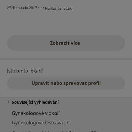
podle názoru uživatele Váš účet byl odstraněn
27. listopadu 2017
•
•
•
Nahlásit zneužití
Zobrazit více
výše uvedené názory
Jste tento lékař?
Upravit nebo spravovat profil
Související vyhledávání
Gynekologové v okolí
Gynekologové Ostrava-Jih