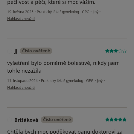
pečlivost a péči, které si moc vážím.
19. května 2025
•
Praktický lékař gynekolog - GPG
•
Jiný
•
podle názoru uživatele Veronika S.
Nahlásit zneužití
JJ
Číslo ověřené
J
vyšetření bylo poměrně bolestivé, nikdy jsem
tohle nezažila
11. listopadu 2024
•
Praktický lékař gynekolog - GPG
•
Jiný
•
podle názoru uživatele JJ
Nahlásit zneužití
Brišáková
Číslo ověřené
B
Chtěla bych moc poděkovat panu doktorovi za