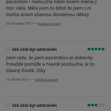
pacientům i naslouchá lidem kolem máma ji
moc ráda. Měla jsem to štěstí že jsem s ní
mohla strávit úžasnou dovolenou děkuji.
podle názoru uživatele Váš účet byl odstraněn
26. listopadu 2012
•
•
•
Nahlásit zneužití
Váš účet byl odstraněn
Jsem ráda, že jsem pacientkou pí.doktorky.
Pokaždé pomůže a hlavně poslouchá. Je to
úžasný člověk. Díky
podle názoru uživatele Váš účet byl odstraněn
13. března 2012
•
•
•
Nahlásit zneužití
Váš účet byl odstraněn