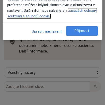
preference můžete kdykoli zkontrolovat a aktualizovat v
nastavení. Další informace naleznete v
zásadách ochrany
soukromí a souborů cookie.
23 názorů
Přijmout
Upravit nastavení
Recenze pacientů jsou pro nás důležité.
Specialisté nemají možnost zaplatit za
odstranění nebo změnu recenze pacienta.
Další informace o názorech
Další informace.
Hledejte v názorech