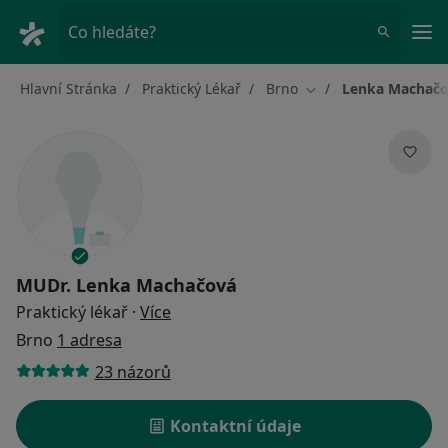
Hla
Co hledáte?
Hlavní Stránka
Praktický Lékař
Brno
Lenka Machač
Změna města
MUDr.
Lenka Machačová
o specializacích
Praktický lékař
·
Více
Brno
1 adresa
23 názorů
Kontaktní údaje