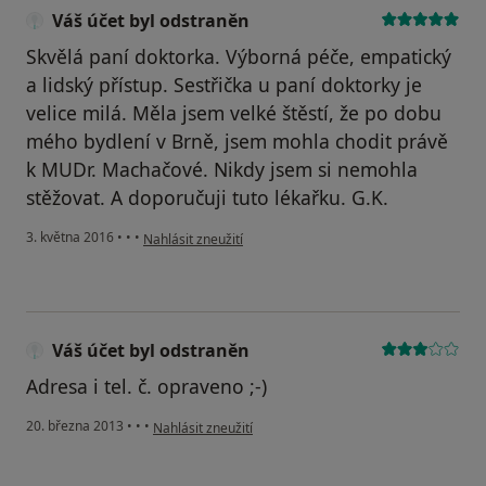
Váš účet byl odstraněn
Skvělá paní doktorka. Výborná péče, empatický
a lidský přístup. Sestřička u paní doktorky je
velice milá. Měla jsem velké štěstí, že po dobu
mého bydlení v Brně, jsem mohla chodit právě
k MUDr. Machačové. Nikdy jsem si nemohla
stěžovat. A doporučuji tuto lékařku. G.K.
podle názoru uživatele Váš účet byl odstraněn
3. května 2016
•
•
•
Nahlásit zneužití
Váš účet byl odstraněn
Adresa i tel. č. opraveno ;-)
podle názoru uživatele Váš účet byl odstraněn
20. března 2013
•
•
•
Nahlásit zneužití