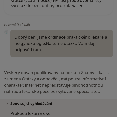
krátce (cca 3 měsíce) HA, asi přede dvěma lety
kyretáž děložní dutiny pro zakrvácení…
ODPOVĚĎ LÉKAŘE:
Dobrý den, jsme ordinace praktického lékaře a
ne gynekologie.Na tuhle otázku Vám dají
odpověď tam.
Veškerý obsah publikovaný na portálu ZnamyLekar.cz
zejména Otázky a odpovědi, má pouze informativní
charakter. Internet nepředstavuje plnohodnotnou
náhradu lékařské péče poskytované specialistou.
Související vyhledávání
Praktičtí lékaři v okolí