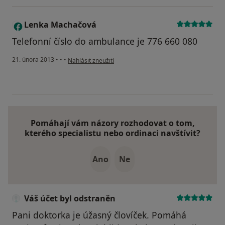
Lenka Machačová
L
Telefonní číslo do ambulance je 776 660 080
podle názoru uživatele Lenka Machačová
21. února 2013
•
•
•
Nahlásit zneužití
Pomáhají vám názory rozhodovat o tom,
kterého specialistu nebo ordinaci navštívit?
Ano
Ne
Váš účet byl odstraněn
Pani doktorka je úžasný človíček. Pomáhá