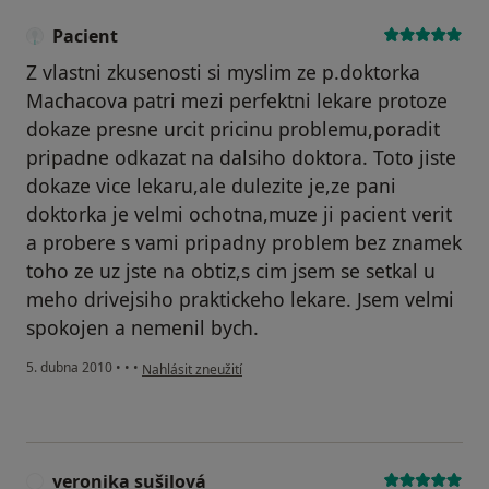
Pacient
Z vlastni zkusenosti si myslim ze p.doktorka
Machacova patri mezi perfektni lekare protoze
dokaze presne urcit pricinu problemu,poradit
pripadne odkazat na dalsiho doktora. Toto jiste
dokaze vice lekaru,ale dulezite je,ze pani
doktorka je velmi ochotna,muze ji pacient verit
a probere s vami pripadny problem bez znamek
toho ze uz jste na obtiz,s cim jsem se setkal u
meho drivejsiho praktickeho lekare. Jsem velmi
spokojen a nemenil bych.
podle názoru uživatele Pacient
5. dubna 2010
•
•
•
Nahlásit zneužití
veronika sušilová
V