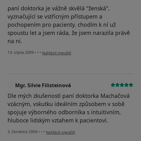
paní doktorka je vážně skvělá "ženská",
vyznačující se vstřícným přístupem a
pochopením pro pacienty. chodím k ní už
spoustu let a jsem ráda, že jsem narazila právě
na ni.
podle názoru uživatele veronika sušilová
13. srpna 2009
•
•
•
Nahlásit zneužití
Mgr. Silvie Filisteinová
M
Dle mých zkušeností paní doktorka Machačová
vzácným, vskutku ideálním způsobem v sobě
spojuje výborného odborníka s intuitivním,
hluboce lidským vztahem k pacientovi.
podle názoru uživatele Mgr. Silvie Filisteinová
3. července 2009
•
•
•
Nahlásit zneužití