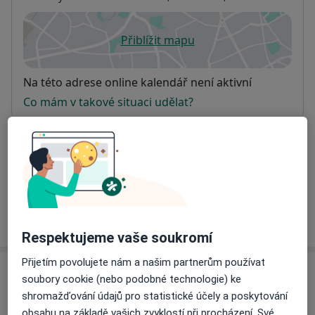
Přiblížit mapu
se otevře v nové záložce
Dostupnost
Na této adrese online kalendář není aktivní
Co mám v takové situaci udělat?
Způsoby platby (soukromé návštěvy)
Na teto adrese lékař přijímá pacienty na pojišťovnu
Detaily
Více
o adrese
Respektujeme vaše soukromí
Přijetím povolujete nám a našim partnerům používat
Názory
soubory cookie (nebo podobné technologie) ke
shromažďování údajů pro statistické účely a poskytování
Přidejte svůj názor
obsahu na základě vašich zvyklostí při procházení. Své