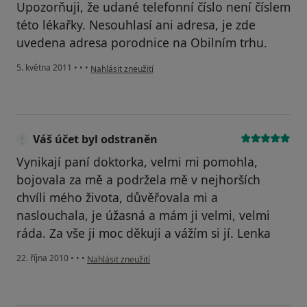
Upozorňuji, že udané telefonní číslo není číslem
této lékařky. Nesouhlasí ani adresa, je zde
uvedena adresa porodnice na Obilním trhu.
podle názoru uživatele Váš účet byl odstraněn
5. května 2011
•
•
•
Nahlásit zneužití
Váš účet byl odstraněn
Vynikají paní doktorka, velmi mi pomohla,
bojovala za mě a podržela mě v nejhorších
chvíli mého života, důvěřovala mi a
naslouchala, je úžasná a mám ji velmi, velmi
ráda. Za vše ji moc děkuji a vážím si jí. Lenka
podle názoru uživatele Váš účet byl odstraněn
22. října 2010
•
•
•
Nahlásit zneužití