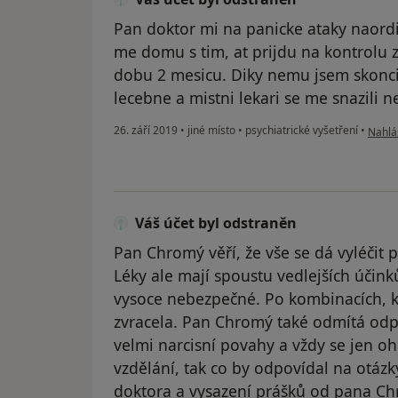
Pan doktor mi na panicke ataky naord
me domu s tim, at prijdu na kontrolu 
dobu 2 mesicu. Diky nemu jsem skoncila
lecebne a mistni lekari se me snazili n
podle 
26. září 2019
•
jiné místo
•
psychiatrické vyšetření
•
Nahlás
Váš účet byl odstraněn
Pan Chromý věří, že vše se dá vyléčit
Léky ale mají spoustu vedlejších účin
vysoce nebezpečné. Po kombinacích, 
zvracela. Pan Chromý také odmítá odpo
velmi narcisní povahy a vždy se jen oh
vzdělání, tak co by odpovídal na otázk
doktora a vysazení prášků od pana C