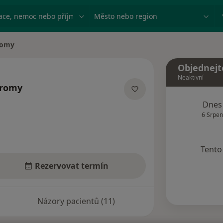
ace, nemoc nebo příjmení
Město nebo region
romy
Objednejt
Neaktivní
hromy
izacích
Dnes
6 Srpen
Tento 
Rezervovat termín
Názory pacientů (11)