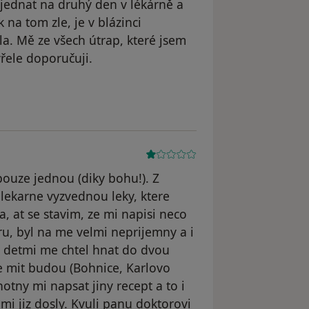
bjednat na druhý den v lékárně a
 na tom zle, je v blázinci
la. Mě ze všech útrap, které jsem
vřele doporučuji.
ouze jednou (diky bohu!). Z
ekarne vyzvednou leky, ktere
a, at se stavim, ze mi napisi neco
ru, byl na me velmi neprijemny a i
i detmi me chtel hnat do dvou
te mit budou (Bohnice, Karlovo
otny mi napsat jiny recept a to i
mi jiz dosly. Kvuli panu doktorovi