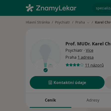
specializ
Hlavní Stránka
Psychiatr
Praha
Karel Ch
Změna města
Prof. MUDr.
Karel C
o special
Psychiatr
·
Více
Praha
1 adresa
11 názorů
Kontaktní údaje
Ceník
Adresy