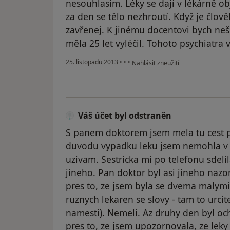
nesouhlasim. Léky se dají v lékárně o
za den se tělo nezhroutí. Když je člověk
zavřenej. K jinému docentovi bych neš
měla 25 let vyléčil. Tohoto psychiatra 
podle názoru uživatele -
25. listopadu 2013
•
•
•
Nahlásit zneužití
Váš účet byl odstraněn
S panem doktorem jsem mela tu cest p
duvodu vypadku leku jsem nemohla v l
uzivam. Sestricka mi po telefonu sdelil
jineho. Pan doktor byl asi jineho nazo
pres to, ze jsem byla se dvema malym
ruznych lekaren se slovy - tam to urci
namesti). Nemeli. Az druhy den byl och
pres to, ze jsem upozornovala, ze leky 