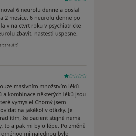
inoval 6 neurolu denne a poslal
za 2 mesice. 6 neurolu denne po
 v na ctvrt roku v psychiatricke
eurolu zbavit, nastesti uspesne.
názoru uživatele Váš účet byl odstraněn
it zneužití
 pouze masivním množstvím léků.
ků a kombinace některých léků jsou
které vymyslel Chomý jsem
vídat na jakékoliv otázky. Je
rad ítím, že pacient stejně nemá
y, to a pak mi bylo lépe. Po změně
hroméhoo mi najednou bylo