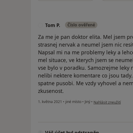
Tom P.
Číslo ověřené
T
Za me je pan doktor elita. Mel jsem p
strasnej nervak a neumel jsem nic resit
Napsal mi na me problemy leky a lehc
mel situace, ve kterych jsem se neumel
vse bylo v poradku. Samozrejme leky 
nelibi nektere komentare co jsou tady
spatne pusobi. Me vzdy vyhovel a ne
zkusenost.
podle názoru uživatele 
1. května 2021
•
jiné místo
•
Jiný
•
Nahlásit zneužití
Váš účet byl odstraněn