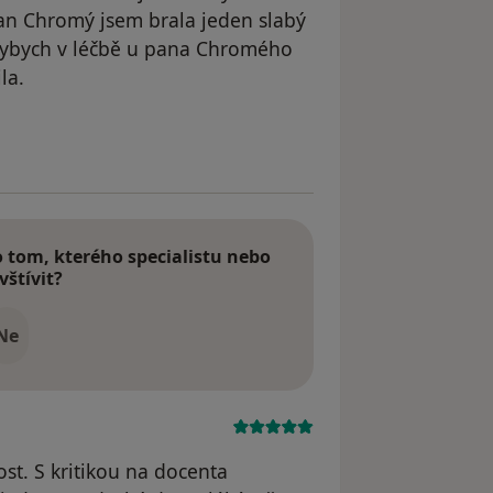
pan Chromý jsem brala jeden slabý
dybych v léčbě u pana Chromého
la.
odstraněn
tom, kterého specialistu nebo
vštívit?
Ne
st. S kritikou na docenta