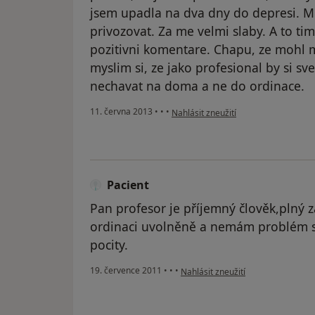
jsem upadla na dva dny do depresi. Mel
privozovat. Za me velmi slaby. A to ti
pozitivni komentare. Chapu, ze mohl m
myslim si, ze jako profesional by si 
nechavat na doma a ne do ordinace.
podle názoru uživatele Váš účet byl 
11. června 2013
•
•
•
Nahlásit zneužití
Pacient
Pan profesor je příjemný člověk,plný z
ordinaci uvolněně a nemám problém sv
pocity.
podle názoru uživatele Pacient
19. července 2011
•
•
•
Nahlásit zneužití