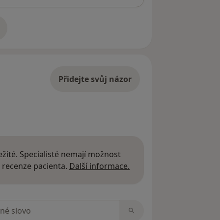
adrese
Přidejte svůj názor
žité. Specialisté nemají možnost
Další informace o názor
 recenze pacienta.
Další informace.
zorech