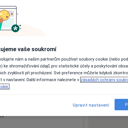
ách nejsou k dispozici
ádné informace o svých službách.
ujeme vaše soukromí
ovolujete nám a našim partnerům používat soubory cookie (nebo po
e) ke shromažďování údajů pro statistické účely a poskytování obs
ich zvyklostí při procházení. Své preference můžete kdykoli zkontro
t v nastavení. Další informace naleznete v
zásadách ochrany soukr
okie.
 mapu
 otevře v nové záložce
P
Upravit nastavení
ní