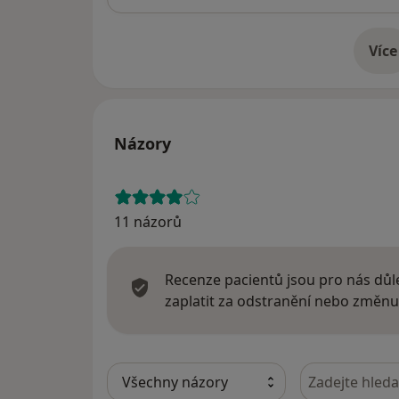
Více
o 
Názory
11 názorů
Recenze pacientů jsou pro nás důle
zaplatit za odstranění nebo změnu
Hledejte v ná