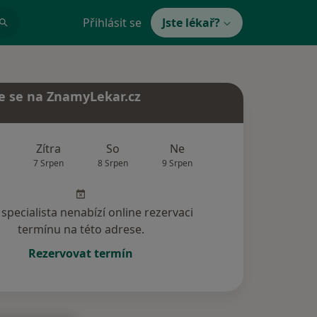
Přihlásit se
Jste lékař?
e se na ZnamyLekar.cz
Zítra
So
Ne
Po
Út
7 Srpen
8 Srpen
9 Srpen
10 Srpen
11 Srp
specialista nenabízí online rezervaci
termínu na této adrese.
Rezervovat termín