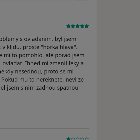
roblemy s ovladanim, byl jsem
 v klidu, proste "horka hlava".
e mi to pomohlo, ale porad jsem
 ovladat. Ihned mi zmenil leky a
nekdy nesednou, proto se mi
. Pokud mu to nereknete, nevi ze
mel jsem s nim zadnou spatnou
Tom P.