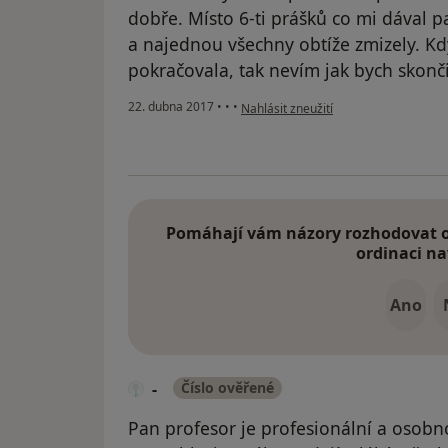
dobře. Místo 6-ti prášků co mi dával 
a najednou všechny obtíže zmizely. K
pokračovala, tak nevím jak bych skonči
podle názoru uživatele Váš účet byl 
22. dubna 2017
•
•
•
Nahlásit zneužití
Pomáhají vám názory rozhodovat o 
ordinaci na
Ano
-
Číslo ověřené
Pan profesor je profesionální a osobno