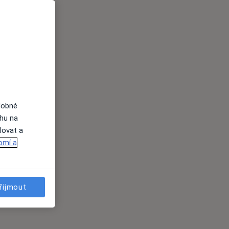
dobné
ahu na
lovat a
omí a
řijmout