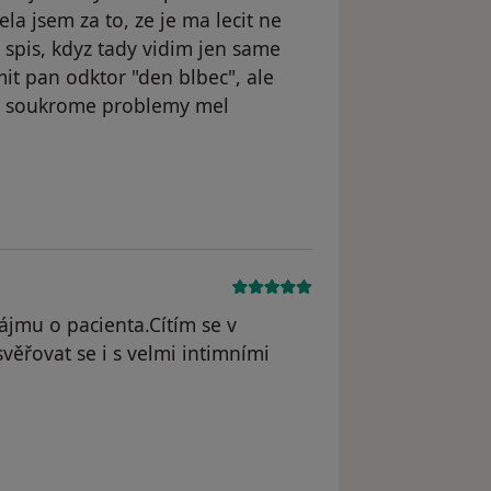
a jsem za to, ze je ma lecit ne
m spis, kdyz tady vidim jen same
it pan odktor "den blbec", ale
sve soukrome problemy mel
odstraněn
ájmu o pacienta.Cítím se v
ěřovat se i s velmi intimními