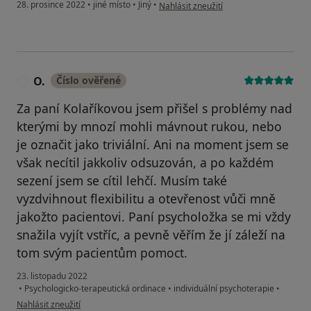
podle názoru uživatele K
28. prosince 2022
•
jiné místo
•
Jiný
•
Nahlásit zneužití
O.
Číslo ověřené
O
Za paní Kolaříkovou jsem přišel s problémy nad
kterými by mnozí mohli mávnout rukou, nebo
je označit jako triviální. Ani na moment jsem se
však necítil jakkoliv odsuzován, a po každém
sezení jsem se cítil lehčí. Musím také
vyzdvihnout flexibilitu a otevřenost vůči mně
jakožto pacientovi. Paní psycholožka se mi vždy
snažila vyjít vstříc, a pevně věřím že jí záleží na
tom svým pacientům pomoct.
23. listopadu 2022
•
Psychologicko-terapeutická ordinace
•
individuální psychoterapie
•
podle názoru uživatele O.
Nahlásit zneužití