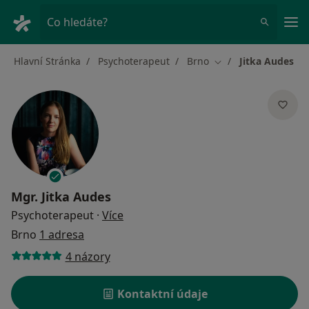
Hla
Co hledáte?
Hlavní Stránka
Psychoterapeut
Brno
Jitka Audes
Změna města
Mgr.
Jitka Audes
o specializacích
Psychoterapeut
·
Více
Brno
1 adresa
4 názory
Kontaktní údaje