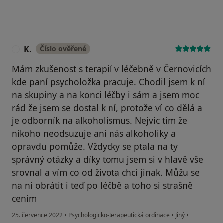
K.
Číslo ověřené
K
Mám zkušenost s terapií v léčebně v Černovicích
kde paní psycholožka pracuje. Chodil jsem k ní
na skupiny a na konci léčby i sám a jsem moc
rád že jsem se dostal k ní, protože ví co dělá a
je odborník na alkoholismus. Nejvíc tím že
nikoho neodsuzuje ani nás alkoholiky a
opravdu pomůže. Vždycky se ptala na ty
správný otázky a díky tomu jsem si v hlavě vše
srovnal a vím co od života chci jinak. Můžu se
na ni obrátit i teď po léčbě a toho si strašně
cením
25. července 2022
•
Psychologicko-terapeutická ordinace
•
Jiný
•