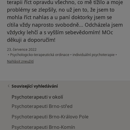
terapii říct opravdu všechno, co mě tížilo a moje
problémy se zlepšily, no už jen to, že jsem to
mohla říct nahlas a u paní doktorky jsem se
cítila vždy naprosto svobodně... Odcházela jsem
vždycky lehčí a s vyšším sebevědomím! MOc
děkuji a doporučím!
23. července 2022
•
Psychologicko-terapeutická ordinace
•
individuální psychoterapie
•
podle názoru uživatele Lenka
Nahlásit zneužití
Související vyhledávání
Psychoterapeuti v okolí
Psychoterapeuti Brno-střed
Psychoterapeuti Brno-Královo Pole
Psychoterapeuti Brno-Komín