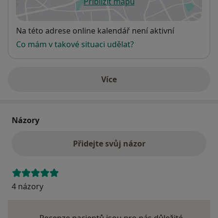
Přiblížit mapu
se otevře v nové záložce
Dostupnost
Na této adrese online kalendář není aktivní
Co mám v takové situaci udělat?
Více
o adrese
Názory
Přidejte svůj názor
4 názory
Recenze pacientů jsou pro nás důležité.