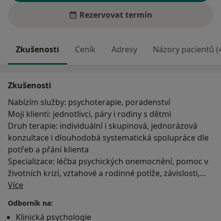
Rezervovat termín
Zkušenosti
Ceník
Adresy
Názory pacientů (
Zkušenosti
Nabízím služby: psychoterapie, poradenství
Moji klienti: jednotlivci, páry i rodiny s dětmi
Druh terapie: individuální i skupinová, jednorázová
konzultace i dlouhodobá systematická spolupráce dle
potřeb a přání klienta
Specializace: léčba psychických onemocnění, pomoc v
životních krizí, vztahové a rodinné potíže, závislosti,
O mně
osobnostní a komunikační rozvoj.
Více
Odborník na:
Pracuji jako psychoterapeut/psycholog v Psychiatrické
Klinická psychologie
nemocnici Brno a rovněž jako soukromý