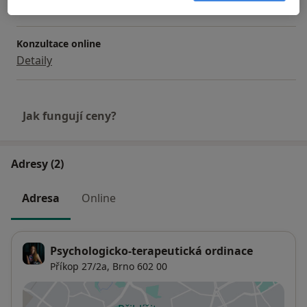
1 000 Kč
Detaily
Konzultace online
Detaily
Jak fungují ceny?
Adresy (2)
Adresa
Online
Psychologicko-terapeutická ordinace
Příkop 27/2a,
Brno
602 00