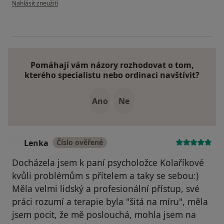
podle názoru uživatele K.
Nahlásit zneužití
Pomáhají vám názory rozhodovat o tom,
kterého specialistu nebo ordinaci navštívit?
Ano
Ne
Lenka
Číslo ověřené
L
Docházela jsem k paní psycholožce Kolaříkové
kvůli problémům s přítelem a taky se sebou:)
Měla velmi lidský a profesionální přístup, své
práci rozumí a terapie byla "šitá na míru", měla
jsem pocit, že mě poslouchá, mohla jsem na