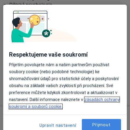
Dětská psychologie
psychoterapeut.
Psychosomatika
Psychologii jsem vystudovala na Filozofické fakultě
Psychoterapie
Masarykovy univerzity.
Jsem absolventem pětiletého akreditovaného
Hlavní léčená onemocnění
psychoterapeutického výcviku: SOLUTIONS FOCUS -
Deprese
Vztahová krize
Emoční poruchy
KOMPLEXNÍ VÝCVIK V PSYCHOTERAPII ZAMĚŘENÉ NA
a11y_sr_more
Poruchy spánku
Emocionální bolest
+9
ŘEŠENÍ, jednoletého akreditovaného kvalifikačního
Respektujeme vaše soukromí
kurzu Psycholog ve zdravotnictví a množství kurzů k
Pacienti, které ošetřuji
jednotlivým psychodiagnostickým metodám.
Přijetím povolujete nám a našim partnerům používat
Dospělí
Svoji kvalifikaci dále prohlubuji a připravuji se na
soubory cookie (nebo podobné technologie) ke
Děti od 15 let (Pouze na některých adresách)
atestaci v oboru Klinické psychologie.
shromažďování údajů pro statistické účely a poskytování
obsahu na základě vašich zvyklostí při procházení. Své
Více
preference můžete kdykoli zkontrolovat a aktualizovat v
o zkušenostech
nastavení. Další informace naleznete v
zásadách ochrany
soukromí a souborů cookie.
Služby a ceník služeb
Přijmout
Upravit nastavení
Individuální psychoterapie