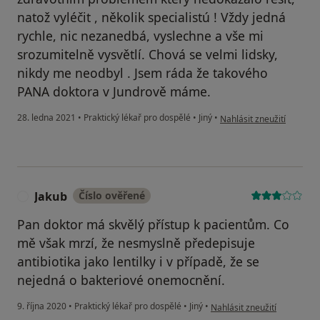
natož vyléčit , několik specialistú ! Vždy jedná
rychle, nic nezanedbá, vyslechne a vše mi
srozumitelně vysvětlí. Chová se velmi lidsky,
nikdy me neodbyl . Jsem ráda že takového
PANA doktora v Jundrově máme.
podle názoru uživatele A
28. ledna 2021
•
Praktický lékař pro dospělé
•
Jiný
•
Nahlásit zneužití
Jakub
Číslo ověřené
J
Pan doktor má skvělý přístup k pacientům. Co
mě však mrzí, že nesmyslně předepisuje
antibiotika jako lentilky i v případě, že se
nejedná o bakteriové onemocnění.
podle názoru uživatele Jaku
9. října 2020
•
Praktický lékař pro dospělé
•
Jiný
•
Nahlásit zneužití