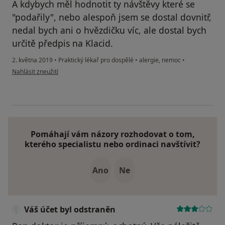
A kdybych měl hodnotit ty návštěvy které se
"podařily", nebo alespoň jsem se dostal dovnitř,
nedal bych ani o hvězdičku víc, ale dostal bych
určitě předpis na Klacid.
2. května 2019
•
Praktický lékař pro dospělé
•
alergie, nemoc
•
podle názoru uživatele Váš účet byl odstraněn
Nahlásit zneužití
Pomáhají vám názory rozhodovat o tom,
kterého specialistu nebo ordinaci navštívit?
Ano
Ne
Váš účet byl odstraněn