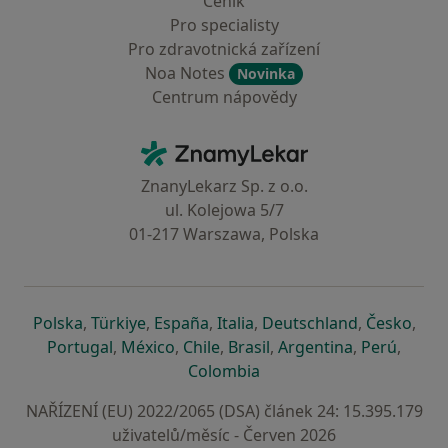
Ceník
Pro specialisty
Pro zdravotnická zařízení
Noa Notes
Novinka
Centrum nápovědy
Kontakt
ZnamyLekar - Hlavní stránka
ZnanyLekarz Sp. z o.o.
ul. Kolejowa 5/7
01-217 Warszawa, Polska
se otevře v nové záložce
se otevře v nové záložce
se otevře v nové záložce
se otevře v nové záložce
se otevře v 
se o
Polska
,
Türkiye
,
España
,
Italia
,
Deutschland
,
Česko
,
se otevře v nové záložce
se otevře v nové záložce
se otevře v nové záložce
se otevře v nové záložc
se otevře v 
se ote
Portugal
,
México
,
Chile
,
Brasil
,
Argentina
,
Perú
,
se otevře v nové záložce
Colombia
NAŘÍZENÍ (EU) 2022/2065 (DSA) článek 24: 15.395.179
uživatelů/měsíc - Červen 2026