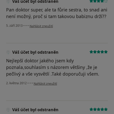
Váš účet byl odstraněn
Pan doktor super, ale ta fůrie sestra, to snad ani
není možný, proč si tam takovou babiznu drží??
podle názoru uživatele Váš účet byl odstraněn
5. září 2013
•
•
•
Nahlásit zneužití
Váš účet byl odstraněn
Nejlepší doktor jakého jsem kdy
poznala,souhlasím s názorem většiny ,že je
pečlivý a vše vysvětlí .Také doporučuji všem.
podle názoru uživatele Váš účet byl odstraněn
2. května 2012
•
•
•
Nahlásit zneužití
Váš účet byl odstraněn