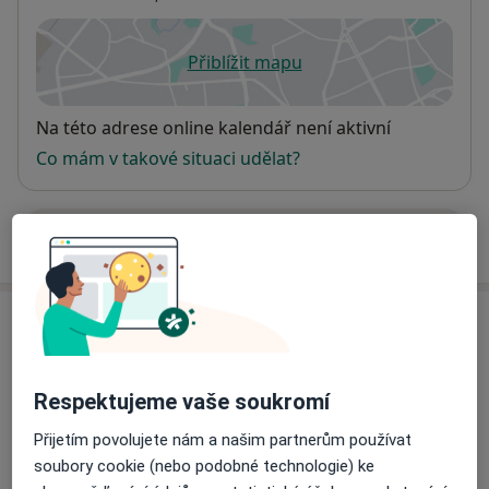
Přiblížit mapu
se otevře v nové záložce
Dostupnost
Na této adrese online kalendář není aktivní
Co mám v takové situaci udělat?
Více
o adrese
Názory
Přidejte svůj názor
Respektujeme vaše soukromí
Přijetím povolujete nám a našim partnerům používat
soubory cookie (nebo podobné technologie) ke
20 názorů