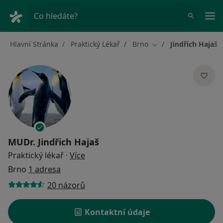
Hla
Co hledáte?
Hlavní Stránka
Praktický Lékař
Brno
Jindřich Hajaš
Změna města
MUDr.
Jindřich Hajaš
o specializacích
Praktický lékař
·
Více
Brno
1 adresa
20 názorů
Kontaktní údaje