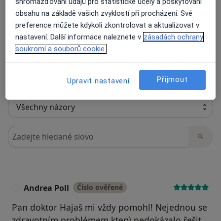
shromažďování údajů pro statistické účely a poskytování
obsahu na základě vašich zvyklostí při procházení. Své
preference můžete kdykoli zkontrolovat a aktualizovat v
Recenze pacientů jsou pro nás důležité.
nastavení. Další informace naleznete v
zásadách ochrany
Specialisté nemají možnost zaplatit za
soukromí a souborů cookie.
odstranění nebo změnu recenze pacienta.
Další informace o názorech
Další informace.
Přijmout
Upravit nastavení
Hledejte v názorech
Andrea Poll
Číslo ověřené
A
Pan doktor Hajaš mi vždy pomohl! Nejednou se
zdravotním problémem který nedokázalo řešit,