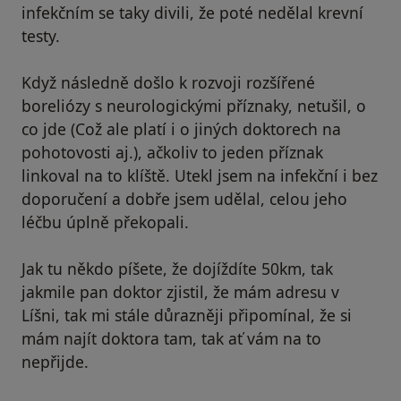
infekčním se taky divili, že poté nedělal krevní
testy.
Když následně došlo k rozvoji rozšířené
boreliózy s neurologickými příznaky, netušil, o
co jde (Což ale platí i o jiných doktorech na
pohotovosti aj.), ačkoliv to jeden příznak
linkoval na to klíště. Utekl jsem na infekční i bez
doporučení a dobře jsem udělal, celou jeho
léčbu úplně překopali.
Jak tu někdo píšete, že dojíždíte 50km, tak
jakmile pan doktor zjistil, že mám adresu v
Líšni, tak mi stále důrazněji připomínal, že si
mám najít doktora tam, tak ať vám na to
nepřijde.