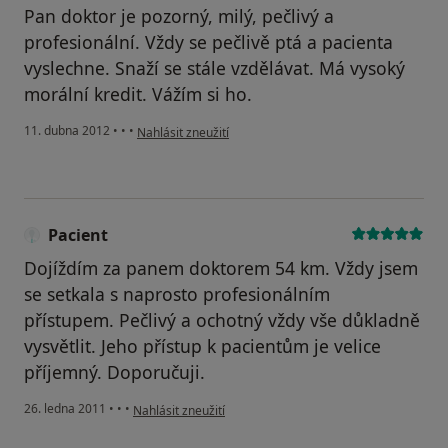
Pan doktor je pozorný, milý, pečlivý a
profesionální. Vždy se pečlivě ptá a pacienta
vyslechne. Snaží se stále vzdělávat. Má vysoký
morální kredit. Vážím si ho.
podle názoru uživatele Váš účet byl odstraněn
11. dubna 2012
•
•
•
Nahlásit zneužití
Pacient
Dojíždím za panem doktorem 54 km. Vždy jsem
se setkala s naprosto profesionálním
přístupem. Pečlivý a ochotný vždy vše důkladně
vysvětlit. Jeho přístup k pacientům je velice
příjemný. Doporučuji.
podle názoru uživatele Pacient
26. ledna 2011
•
•
•
Nahlásit zneužití