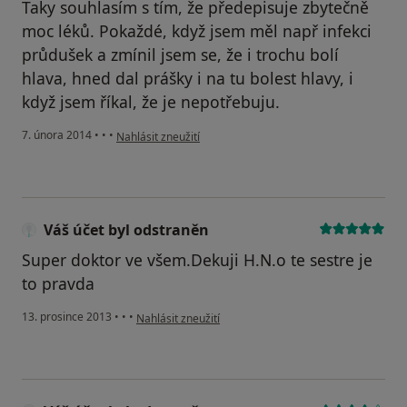
Taky souhlasím s tím, že předepisuje zbytečně
moc léků. Pokaždé, když jsem měl např infekci
průdušek a zmínil jsem se, že i trochu bolí
hlava, hned dal prášky i na tu bolest hlavy, i
když jsem říkal, že je nepotřebuju.
podle názoru uživatele Váš účet byl odstraněn
7. února 2014
•
•
•
Nahlásit zneužití
Váš účet byl odstraněn
Super doktor ve všem.Dekuji H.N.o te sestre je
to pravda
podle názoru uživatele Váš účet byl odstraněn
13. prosince 2013
•
•
•
Nahlásit zneužití