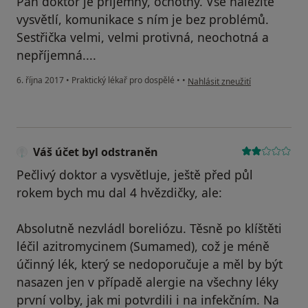
Pan doktor je příjemný, ochotný. Vše náležitě
vysvětlí, komunikace s ním je bez problémů.
Sestřička velmi, velmi protivná, neochotná a
nepříjemná....
podle názoru uživatele Váš účet
6. října 2017
•
Praktický lékař pro dospělé
•
•
Nahlásit zneužití
Váš účet byl odstraněn
Pečlivý doktor a vysvětluje, ještě před půl
rokem bych mu dal 4 hvězdičky, ale:
Absolutně nezvládl boreliózu. Těsně po klíštěti
léčil azitromycinem (Sumamed), což je méně
účinný lék, který se nedoporučuje a měl by být
nasazen jen v případě alergie na všechny léky
první volby, jak mi potvrdili i na infekčním. Na