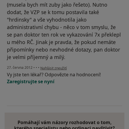
(musela bych mít zuby jako řešeto). Nutno
dodat, že VZP se k tomu postavila také
"hrdinsky" a vše vyhodnotila jako
administrativní chybu - něco v tom smyslu, že
se pan doktor ten rok ve vykazování 7x překlepl
u mého RČ. Jinak je pravda, že pokud nemáte
připomínky nebo nevhodné dotazy, pan doktor
je velmi příjemný a milý.
podle názoru uživatele Váš účet byl odstraněn
27. června 2012
•
•
•
Nahlásit zneužití
Vy jste ten lékař? Odpovězte na hodnocení!
Zaregistrujte se nyní
Pomáhají vám názory rozhodovat o tom,
kterého specialistu nebo ordinaci navštívit?