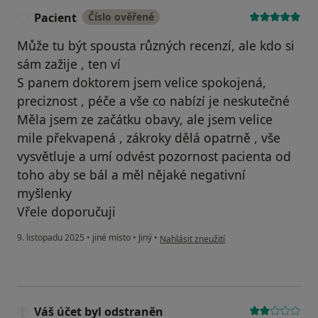
Pacient
Číslo ověřené
P
Může tu být spousta různých recenzí, ale kdo si
sám zažije , ten ví
S panem doktorem jsem velice spokojená,
preciznost , péče a vše co nabízí je neskutečné
Měla jsem ze začátku obavy, ale jsem velice
mile překvapená , zákroky dělá opatrně , vše
vysvětluje a umí odvést pozornost pacienta od
toho aby se bál a měl nějaké negativní
myšlenky
Vřele doporučuji
podle názoru uživatele Pacient
9. listopadu 2025
•
jiné místo
•
Jiný
•
Nahlásit zneužití
Váš účet byl odstraněn