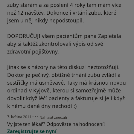
zuby starám a za poslení 4 roky tam mám více
než 12 návštěv. Dokonce i vrtání zubu, které
jsem u něj nikdy nepodstoupil.
DOPORUČUJI všem pacientům pana Zapletala
aby si taktéž zkontrolovali výpis od své
zdravotní pojišťovny.
Jinak se s názory na této diskuzi neztotožňuji.
Doktor je pečlivý, obtížné trhání zubu zvládl a
sestřičky má usměvavé. Taky má krásnou novou
ordinaci v Kyjově, kterou si samozřejmě může
dovolit když léčí pacienty a fakturuje si je i když
k němu dané dny nechodí :)
podle názoru uživatele Váš účet byl odstraněn
7. května 2011
•
•
•
Nahlásit zneužití
Vy jste ten lékař? Odpovězte na hodnocení!
Zaregistrujte se nyní