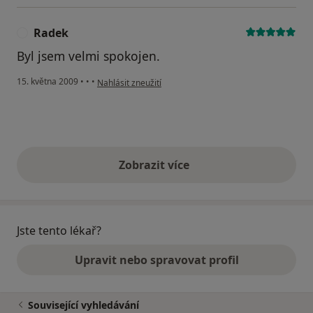
Radek
R
Byl jsem velmi spokojen.
podle názoru uživatele Radek
15. května 2009
•
•
•
Nahlásit zneužití
Zobrazit více
výše uvedené názory
Jste tento lékař?
Upravit nebo spravovat profil
Související vyhledávání