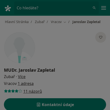
Hla
Co hledáte?
Hlavní Stránka
Zubař
Vracov
Jaroslav Zapletal
Změna města
MUDr.
Jaroslav Zapletal
o specializacích
Zubař
·
Více
Vracov
1 adresa
11 názorů
Kontaktní údaje