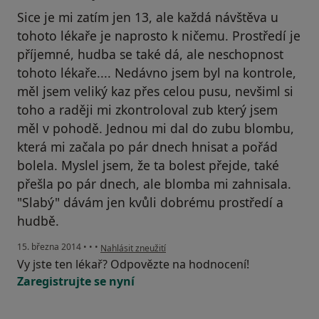
Sice je mi zatím jen 13, ale každá návštěva u
tohoto lékaře je naprosto k ničemu. Prostředí je
příjemné, hudba se také dá, ale neschopnost
tohoto lékaře.... Nedávno jsem byl na kontrole,
měl jsem veliký kaz přes celou pusu, nevšiml si
toho a raději mi zkontroloval zub který jsem
měl v pohodě. Jednou mi dal do zubu blombu,
která mi začala po pár dnech hnisat a pořád
bolela. Myslel jsem, že ta bolest přejde, také
přešla po pár dnech, ale blomba mi zahnisala.
"Slabý" dávám jen kvůli dobrému prostředí a
hudbě.
podle názoru uživatele Váš účet byl odstraněn
15. března 2014
•
•
•
Nahlásit zneužití
Vy jste ten lékař? Odpovězte na hodnocení!
Zaregistrujte se nyní