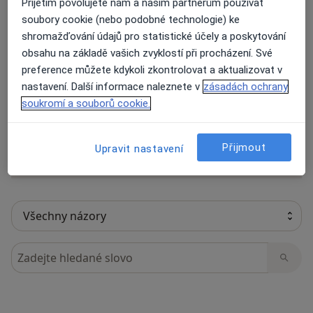
Přijetím povolujete nám a našim partnerům používat
soubory cookie (nebo podobné technologie) ke
shromažďování údajů pro statistické účely a poskytování
obsahu na základě vašich zvyklostí při procházení. Své
11 názorů
preference můžete kdykoli zkontrolovat a aktualizovat v
nastavení. Další informace naleznete v
zásadách ochrany
Recenze pacientů jsou pro nás důležité.
soukromí a souborů cookie.
Specialisté nemají možnost zaplatit za
odstranění nebo změnu recenze pacienta.
Přijmout
Upravit nastavení
Další informace o názorech
Další informace.
Hledejte v názorech