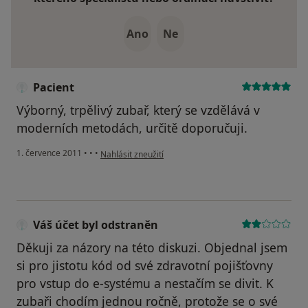
Ano
Ne
Pacient
Výborný, trpělivý zubař, který se vzdělává v
moderních metodách, určitě doporučuji.
podle názoru uživatele Pacient
1. července 2011
•
•
•
Nahlásit zneužití
Váš účet byl odstraněn
Děkuji za názory na této diskuzi. Objednal jsem
si pro jistotu kód od své zdravotní pojišťovny
pro vstup do e-systému a nestačím se divit. K
zubaři chodím jednou ročně, protože se o své