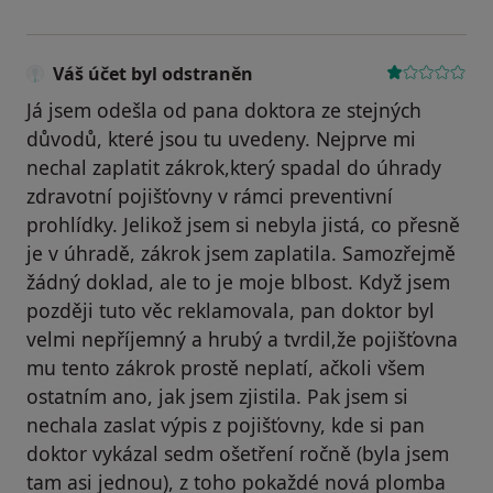
Váš účet byl odstraněn
Já jsem odešla od pana doktora ze stejných
důvodů, které jsou tu uvedeny. Nejprve mi
nechal zaplatit zákrok,který spadal do úhrady
zdravotní pojišťovny v rámci preventivní
prohlídky. Jelikož jsem si nebyla jistá, co přesně
je v úhradě, zákrok jsem zaplatila. Samozřejmě
žádný doklad, ale to je moje blbost. Když jsem
později tuto věc reklamovala, pan doktor byl
velmi nepříjemný a hrubý a tvrdil,že pojišťovna
mu tento zákrok prostě neplatí, ačkoli všem
ostatním ano, jak jsem zjistila. Pak jsem si
nechala zaslat výpis z pojišťovny, kde si pan
doktor vykázal sedm ošetření ročně (byla jsem
tam asi jednou), z toho pokaždé nová plomba