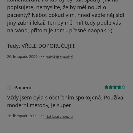
popisujete, nemyslíte, že by měl nouzi o
pacienty? Neboť pokud vím, hned vedle něj sídlí
jiný zubní lékař. Ten by měl mít tedy podle vás
narváno, přitom je tomu přesně naopak :-)
Tedy: VŘELE DOPORUČUJI!!!
podle názoru uživatele Pacient
26. listopadu 2009
•
•
•
Nahlásit zneužití
Pacient
Vždy jsem byla s ošetřením spokojená. Používá
moderní metody, je super.
podle názoru uživatele Pacient
26. listopadu 2009
•
•
•
Nahlásit zneužití