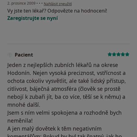
podle názoru uživatele Pacient
2. prosince 2009
•
•
•
Nahlásit zneužití
Vy jste ten lékař? Odpovězte na hodnocení!
Zaregistrujte se nyní
Pacient
Jeden z nejlepších zubních lékařů na okrese
Hodonín. Nejen vysoká preciznost, vstřícnost a
ochota cokoliv vysvětlit, ale také lidský přístup,
citlivost, báječná atmosféra (člověk se prostě
nebojí k zubaři jít, ba co více, těší se k němu) a
mnohé další.
Jsem s ním velmi spokojena a rozhodně bych
neměnila!
A jen malý dovětek k těm negativním
komentářům: Pokud by byl tak špatný, jak ho