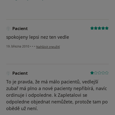
Pacient
spokojeny lepsi nez ten vedle
podle názoru uživatele Pacient
19. března 2010
•
•
•
Nahlásit zneužití
Pacient
To je pravda, že má málo pacientů, vedlejší
zubař má plno a nové pacienty nepřibírá, navíc
ordinuje i odpoledne. k Zapletalovi se
odpoledne objednat nemůžete, protože tam po
obědě už není.