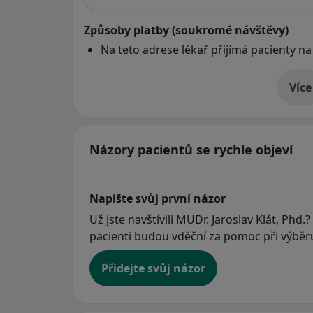
Způsoby platby (soukromé návštěvy)
Na teto adrese lékař přijímá pacienty na
Více
o 
Názory pacientů se rychle objeví
Napište svůj první názor
Už jste navštívili MUDr. Jaroslav Klát, Phd.
pacienti budou vděční za pomoc při výběru 
Přidejte svůj názor