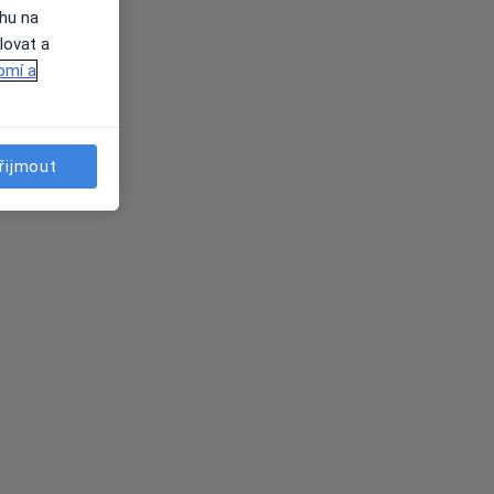
ahu na
lovat a
omí a
řijmout