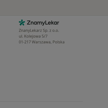
Kontakt
ZnamyLekar - Hlavní stránka
ZnanyLekarz Sp. z o.o.
ul. Kolejowa 5/7
01-217 Warszawa, Polska