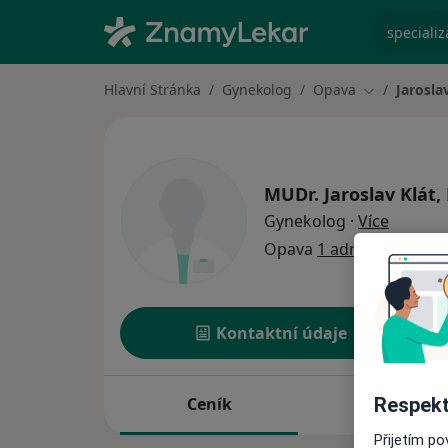
specializ
Hlavní Stránka
Gynekolog
Opava
Jarosla
Změna měst
MUDr.
Jaroslav Klát,
o specia
Gynekolog
·
Více
Opava
1 adresa
Kontaktní údaje
Ceník
Adresy
Respekt
Přijetím p