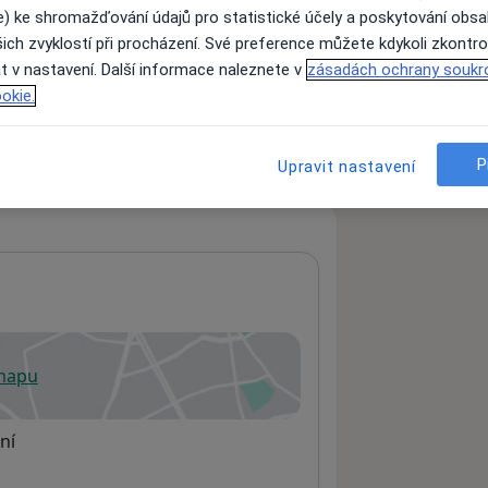
e) ke shromažďování údajů pro statistické účely a poskytování obs
ich zvyklostí při procházení. Své preference můžete kdykoli zkontro
t v nastavení. Další informace naleznete v
zásadách ochrany soukr
ách nejsou k dispozici
okie.
ádné informace o svých službách.
P
Upravit nastavení
 mapu
 otevře v nové záložce
ní