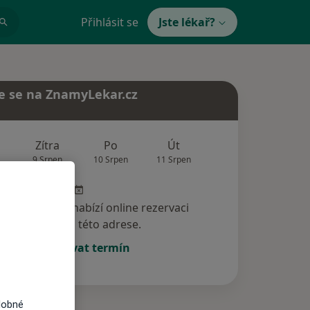
Přihlásit se
Jste lékař?
e se na ZnamyLekar.cz
Zítra
Po
Út
St
Čt
9 Srpen
10 Srpen
11 Srpen
12 Srpen
13 Srp
specialista nenabízí online rezervaci
termínu na této adrese.
Rezervovat termín
dobné