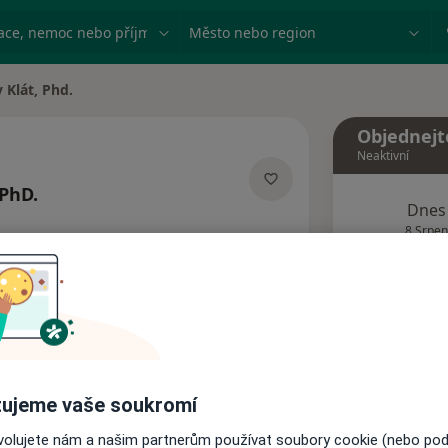
ace, nemoc nebo příjmení
Město nebo region
v Klát, Phd.
a
Objednejt
Neaktivní
 PhD.
Dnes
lizacích
8 Srpen
Tento 
Rezervovat termín
Názory pacientů
ujeme vaše soukromí
ovolujete nám a našim partnerům používat soubory cookie (nebo po