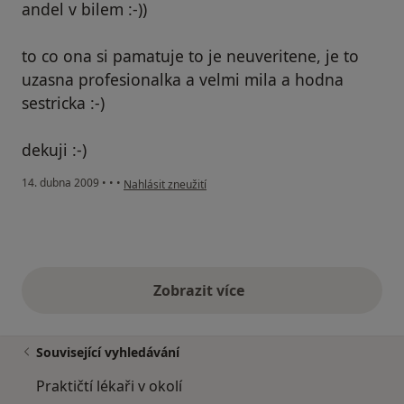
andel v bilem :-))
to co ona si pamatuje to je neuveritene, je to
uzasna profesionalka a velmi mila a hodna
sestricka :-)
dekuji :-)
podle názoru uživatele ema
14. dubna 2009
•
•
•
Nahlásit zneužití
Zobrazit více
výše uvedené názory
Související vyhledávání
Praktičtí lékaři v okolí