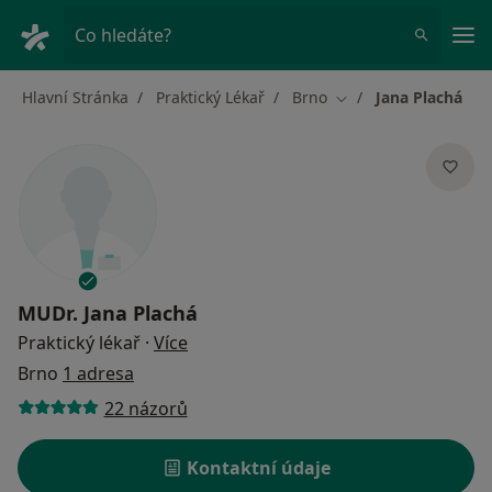
Hla
Co hledáte?
Hlavní Stránka
Praktický Lékař
Brno
Jana Plachá
Změna města
MUDr.
Jana Plachá
o specializacích
Praktický lékař
·
Více
Brno
1 adresa
22 názorů
Kontaktní údaje