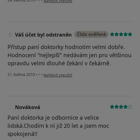
24. května 2010
•
•
•
Nahlásit zneužití
Váš účet byl odstraněn
Číslo ověřené
Přístup paní doktorky hodnotím velmi dobře.
Hodnocení "nejlepší" nedávám jen pro většinou
opravdu velmi dlouhé čekání v čekárně.
podle názoru uživatele Váš účet byl odstraněn
21. května 2010
•
•
•
Nahlásit zneužití
Nováková
N
Paní doktorka je odbornice a velice
lidská.Chodím k ní již 20 let a jsem moc
spokojená!!