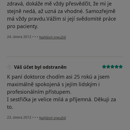
zdravá, dokáže mě vždy přesvědčit, že mi je
stejně nedá, až uzná za vhodné. Samozřejmě
má vždy pravdu.Vážím si její svědomité práce
pro pacienty.
podle názoru uživatele Váš účet byl odstraněn
24. února 2012
•
•
•
Nahlásit zneužití
Váš účet byl odstraněn
K paní doktorce chodím asi 25 rokú a jsem
maximálně spokojená s jejím lidským i
profesionálním přístupem.
I sestřička je velice milá a příjemná. Děkuji za
to.
podle názoru uživatele Váš účet byl odstraněn
23. února 2012
•
•
•
Nahlásit zneužití