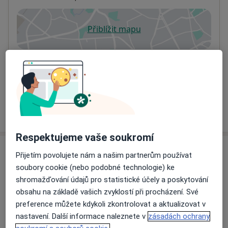
Přiblížit mapu
se otevře v nové záložce
Dostupnost
Na této adrese online kalendář není aktivní
Co mám v takové situaci udělat?
Více
o adrese
Respektujeme vaše soukromí
Názory
Přijetím povolujete nám a našim partnerům používat
soubory cookie (nebo podobné technologie) ke
Přidejte svůj názor
shromažďování údajů pro statistické účely a poskytování
obsahu na základě vašich zvyklostí při procházení. Své
preference můžete kdykoli zkontrolovat a aktualizovat v
nastavení. Další informace naleznete v
zásadách ochrany
22 názorů