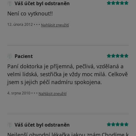
Váš účet byl odstraněn
Není co vytknout!!
podle názoru uživatele Váš účet byl odstraněn
12. února 2012
•
•
•
Nahlásit zneužití
Pacient
Paní doktorka je příjemná, pečlivá, vzdělaná a
velmi lidská, sestřička je vždy moc milá. Celkově
jsem s jejich péčí nadmíru spokojena.
podle názoru uživatele Pacient
4. srpna 2010
•
•
•
Nahlásit zneužití
Váš účet byl odstraněn
Nejlepší obvodní lékařka jakou znám.Chodíme k