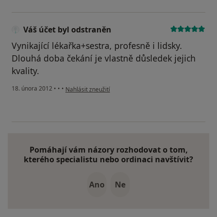
Váš účet byl odstraněn
Vynikající lékařka+sestra, profesně i lidsky.
Dlouhá doba čekání je vlastně důsledek jejich
kvality.
podle názoru uživatele Váš účet byl odstraněn
18. února 2012
•
•
•
Nahlásit zneužití
Pomáhají vám názory rozhodovat o tom,
kterého specialistu nebo ordinaci navštívit?
Ano
Ne