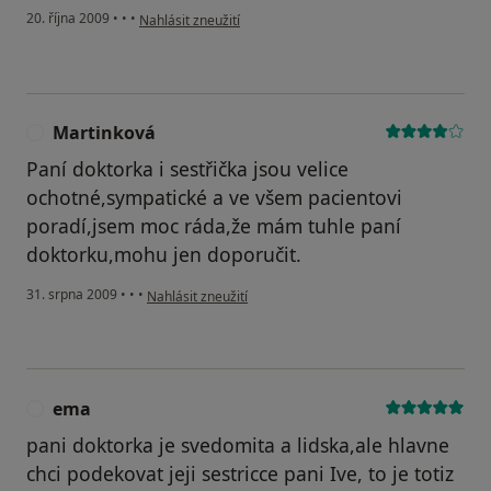
podle názoru uživatele Nováková
20. října 2009
•
•
•
Nahlásit zneužití
Martinková
M
Paní doktorka i sestřička jsou velice
ochotné,sympatické a ve všem pacientovi
poradí,jsem moc ráda,že mám tuhle paní
doktorku,mohu jen doporučit.
podle názoru uživatele Martinková
31. srpna 2009
•
•
•
Nahlásit zneužití
ema
E
pani doktorka je svedomita a lidska,ale hlavne
chci podekovat jeji sestricce pani Ive, to je totiz