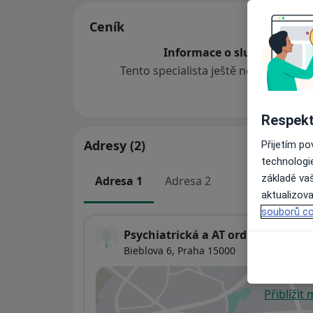
Ceník
Informace o službách a cen
Tento specialista ještě nepřidával ž
Respekt
Adresy (2)
Přijetím p
technologi
základě vaš
Adresa 1
Adresa 2
aktualizova
souborů co
Psychiatrická a AT ordinace
Bieblova 6,
Praha
15000
Přiblížit
se