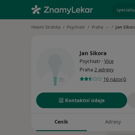
specializ
Hlavní Stránka
Psychiatr
Praha
Jan Sikor
Změna města
Jan Sikora
o special
Psychiatr
·
Více
Praha
2 adresy
16 názorů
Kontaktní údaje
Ceník
Adresy