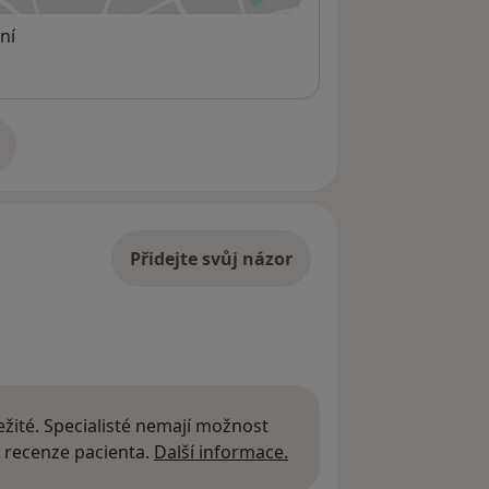
ní
adrese
Přidejte svůj názor
žité. Specialisté nemají možnost
Další informace o názor
 recenze pacienta.
Další informace.