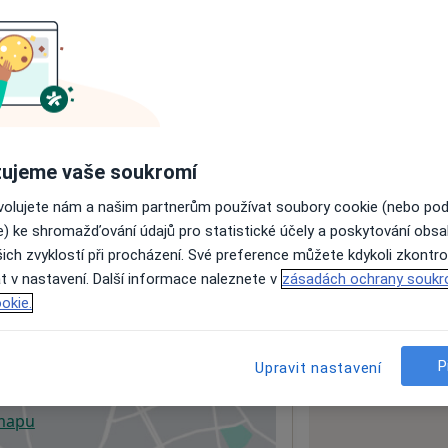
ách nejsou k dispozici
ádné informace o svých službách.
ujeme vaše soukromí
ovolujete nám a našim partnerům používat soubory cookie (nebo po
e) ke shromažďování údajů pro statistické účely a poskytování obs
ich zvyklostí při procházení. Své preference můžete kdykoli zkontro
t v nastavení. Další informace naleznete v
zásadách ochrany soukr
okie.
P
Upravit nastavení
 mapu
 otevře v nové záložce