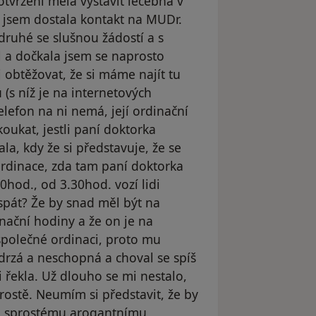
otvrzení měla vystavit léčebna v
t jsem dostala kontakt na MUDr.
druhé se slušnou žádostí a s
 a dočkala jsem se naprosto
j obtěžovat, že si máme najít tu
(s níž je na internetových
elefon na ni nemá, její ordinační
ukat, jestli paní doktorka
a, kdy že si představuje, že se
rdinace, zda tam paní doktorka
hod., od 3.30hod. vozí lidi
pát? Že by snad měl být na
nační hodiny a že on je na
 společné ordinaci, proto mu
 drzá a neschopná a choval se spíš
 řekla. Už dlouho se mi nestalo,
rostě. Neumím si představit, že by
u sprostému arogantnímu