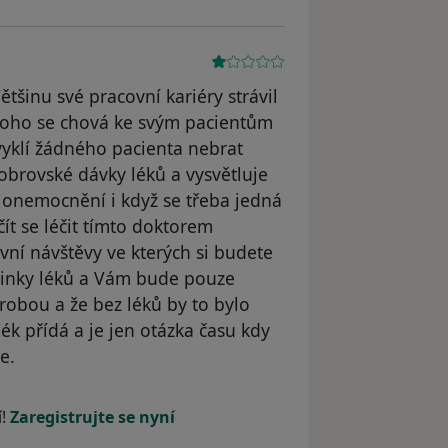
tšinu své pracovní kariéry strávil
 toho se chová ke svým pacientům
vyklí žádného pacienta nebrat
 obrovské dávky léků a vysvětluje
onemocnění i když se třeba jedná
ít se léčit tímto doktorem
vní návštěvy ve kterých si budete
účinky léků a Vám bude pouze
orobou a že bez léků by to bylo
lék přídá a je jen otázka času kdy
e.
traněn
í!
Zaregistrujte se nyní