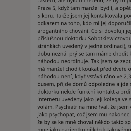
částech, ale bylo mi řečeno, že by to p
Praze 5, když tam manžel bydlí, a opě
Sikoru. Takže jsem jej kontaktovala po
odkazem na toho, kdo mi jej doporučil
arogantního chování. Co si dovoluji je
příslušnou doktorku Sobotkiewiczovou 
stránkách uvedený v jedné ordinaci), t
dobu nezná, prý se tam máme chodit ko
náhodou neordinuje. Tak jsem se zeptal
má manžel chodit koukat před dveře o
náhodou není, když vstává ráno ve 2,30
busem, přijde domů odpoledne a jde s
doktorku někde funkční kontakt a ordi
internetu uvedený jako její kolega ve
volám. Psychiatr na mne řval, že jsem
jako psychopat, což jsem mu nakonec i
že by se ke mně choval někdo takto sp
mne jako pacientku někdo k takovém