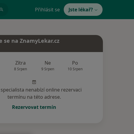
Přihlásit se
Jste lékař?
e se na ZnamyLekar.cz
Zítra
Ne
Po
Út
St
8 Srpen
9 Srpen
10 Srpen
11 Srpen
12 Srp
specialista nenabízí online rezervaci
termínu na této adrese.
Rezervovat termín