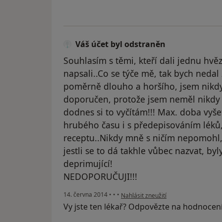
Váš účet byl odstraněn
Souhlasím s těmi, kteří dali jednu hvě
napsali..Co se týče mě, tak bych neda
poměrně dlouho a horšího, jsem nikdy
doporučen, protože jsem neměl nikdy 
dodnes si to vyčítám!!! Max. doba vyše
hrubého času i s předepisováním léků,
receptu..Nikdy mně s ničím nepomohl, 
jestli se to dá takhle vůbec nazvat, by
deprimující!
NEDOPORUČUJI!!!
podle názoru uživatele Váš účet byl 
14. června 2014
•
•
•
Nahlásit zneužití
Vy jste ten lékař? Odpovězte na hodnocen