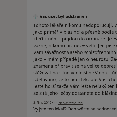
Váš účet byl odstraněn
Tohoto lékaře nikomu nedoporučuji. Vě
jako primář v blázinci a přesně podle
kteří k němu přijdou do ordinace. Je z
vážně, nikomu nic nevysvětlí. Jen píše
Vám závažnost Vašeho schizofrenního 
jako v mém případě jen o neurózu. Zač
znamená připravit se na velice depresi
stěžovat na silné vedlejší nežádoucí 
sdělováno, že to není lékz ale Vaší ch
ještě horší takže Vám ještě nějaký ten 
se z té jeho léčby dostanete do blázinc
podle názoru uživatele Váš účet byl ods
2. října 2015
•
•
•
Nahlásit zneužití
Vy jste ten lékař? Odpovězte na hodnocen