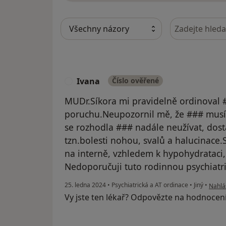
Hledejte v ná
Ivana
Číslo ověřené
I
MUDr.Síkora mi pravidelně ordinoval 
poruchu.Neupozornil mě, že ### musí
se rozhodla ### nadále neužívat, dost
tzn.bolesti nohou, svalů a halucinace.S
na interně, vzhledem k hypohydrataci,
Nedoporučuji tuto rodinnou psychiatr
podle 
25. ledna 2024
•
Psychiatrická a AT ordinace
•
Jiný
•
Nahlás
Vy jste ten lékař? Odpovězte na hodnocen