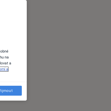
dobné
ahu na
lovat a
omí a
řijmout