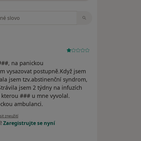
zorech
###, na panickou
m vysazovat postupně.Když jsem
ala jsem tzv.abstinenční syndrom,
trávila jsem 2 týdny na infuzích
 kterou ### u mne vyvolal.
ickou ambulanci.
názoru uživatele Ivana
it zneužití
í!
Zaregistrujte se nyní