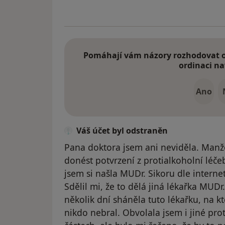
Pomáhají vám názory rozhodovat o 
ordinaci na
Ano
Váš účet byl odstraněn
Pana doktora jsem ani neviděla. Man
donést potvrzení z protialkoholní léčeb
jsem si našla MUDr. Sikoru dle interne
Sdělil mi, že to dělá jiná lékařka MUD
několik dní sháněla tuto lékařku, na k
nikdo nebral. Obvolala jsem i jiné prot