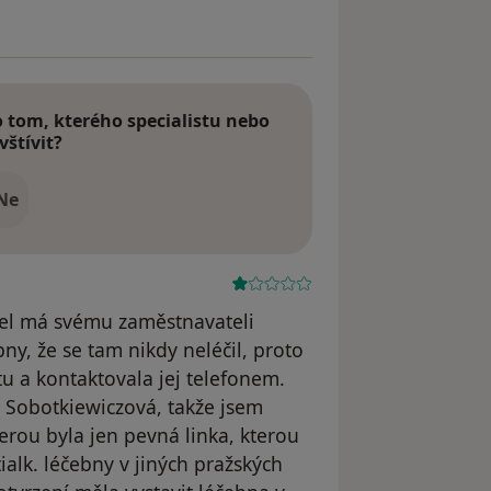
tom, kterého specialistu nebo
vštívit?
Ne
žel má svému zaměstnavateli
ny, že se tam nikdy neléčil, proto
tu a kontaktovala jej telefonem.
r. Sobotkiewiczová, takže jsem
terou byla jen pevná linka, kterou
ialk. léčebny v jiných pražských