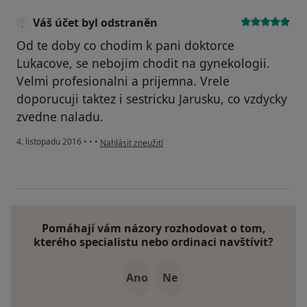
Váš účet byl odstraněn
Od te doby co chodim k pani doktorce
Lukacove, se nebojim chodit na gynekologii.
Velmi profesionalni a prijemna. Vrele
doporucuji taktez i sestricku Jarusku, co vzdycky
zvedne naladu.
podle názoru uživatele Váš účet byl odstraněn
4. listopadu 2016
•
•
•
Nahlásit zneužití
Pomáhají vám názory rozhodovat o tom,
kterého specialistu nebo ordinaci navštívit?
Ano
Ne