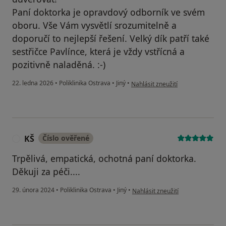
Paní doktorka je opravdový odborník ve svém
oboru. Vše Vám vysvětlí srozumitelně a
doporučí to nejlepší řešení. Velký dík patří také
sestřičce Pavlínce, která je vždy vstřícná a
pozitivně naladěná. :-)
podle názoru uživatele Vanesa A
22. ledna 2026
•
Poliklinika Ostrava
•
Jiný
•
Nahlásit zneužití
KŠ
Číslo ověřené
K
Trpělivá, empatická, ochotná paní doktorka.
Děkuji za péči....
podle názoru uživatele KŠ
29. února 2024
•
Poliklinika Ostrava
•
Jiný
•
Nahlásit zneužití