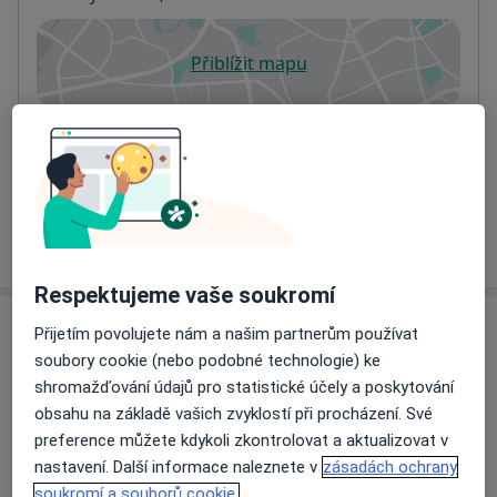
Přiblížit mapu
se otevře v nové záložce
Dostupnost
Na této adrese online kalendář není aktivní
Co mám v takové situaci udělat?
Více
o adrese
Respektujeme vaše soukromí
Názory
Přijetím povolujete nám a našim partnerům používat
soubory cookie (nebo podobné technologie) ke
Přidejte svůj názor
shromažďování údajů pro statistické účely a poskytování
obsahu na základě vašich zvyklostí při procházení. Své
preference můžete kdykoli zkontrolovat a aktualizovat v
nastavení. Další informace naleznete v
zásadách ochrany
12 názorů
soukromí a souborů cookie.