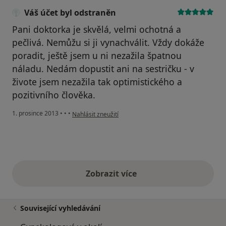
Váš účet byl odstraněn
Pani doktorka je skvělá, velmi ochotná a
pečlivá. Nemůžu si ji vynachválit. Vždy dokáže
poradit, ještě jsem u ni nezažila špatnou
náladu. Nedám dopustit ani na sestričku - v
živote jsem nezažila tak optimistického a
pozitivního člověka.
podle názoru uživatele Váš účet byl odstraněn
1. prosince 2013
•
•
•
Nahlásit zneužití
Zobrazit více
výše uvedené názory
Související vyhledávání