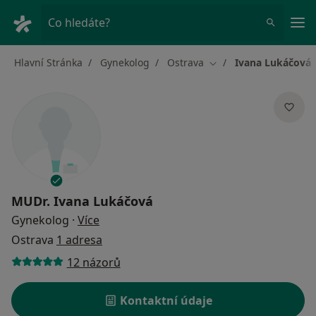
Hla
Co hledáte?
Hlavní Stránka
Gynekolog
Ostrava
Ivana Lukáčová
Změna města
MUDr.
Ivana Lukáčová
o specializacích
Gynekolog
·
Více
Ostrava
1 adresa
12 názorů
Kontaktní údaje