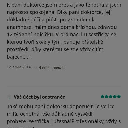
K paní doktorce jsem přešla jako těhotná a jsem
naprosto spokojená. Díky paní doktorce, její
důkladné péči a přístupu vzhledem k
anamnéze, mám dnes doma krásnou, zdravou
12.týdenní holčičku. V ordinaci i u sestřičky, se
kterou tvoří skvělý tým, panuje přátelské
prostředí, díky kterému se zde vždy cítím
báječně :-)
podle názoru uživatele Váš účet byl odstraněn
12. srpna 2014
•
•
•
Nahlásit zneužití
Váš účet byl odstraněn
Také mohu paní doktorku doporučit, je velice
milá, ochotná, vše důkladně vysvětlí,
probere..sestřička j úžasná!Profesionálky, vždy s