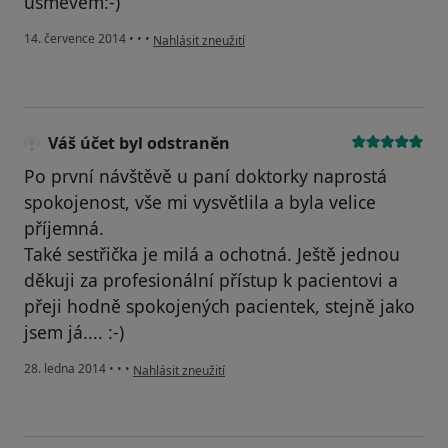
úsměvem:-)
podle názoru uživatele Váš účet byl odstraněn
14. července 2014
•
•
•
Nahlásit zneužití
Váš účet byl odstraněn
Po první návštěvě u paní doktorky naprostá
spokojenost, vše mi vysvětlila a byla velice
příjemná.
Také sestřička je milá a ochotná. Ještě jednou
děkuji za profesionální přístup k pacientovi a
přeji hodně spokojených pacientek, stejně jako
jsem já.... :-)
podle názoru uživatele Váš účet byl odstraněn
28. ledna 2014
•
•
•
Nahlásit zneužití