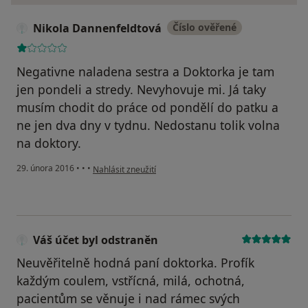
Nikola Dannenfeldtová
Číslo ověřené
Negativne naladena sestra a Doktorka je tam
jen pondeli a stredy. Nevyhovuje mi. Já taky
musím chodit do práce od pondělí do patku a
ne jen dva dny v tydnu. Nedostanu tolik volna
na doktory.
podle názoru uživatele Nikola Dannenfeldtová
29. února 2016
•
•
•
Nahlásit zneužití
Váš účet byl odstraněn
Neuvěřitelně hodná paní doktorka. Profík
každým coulem, vstřícná, milá, ochotná,
pacientům se věnuje i nad rámec svých