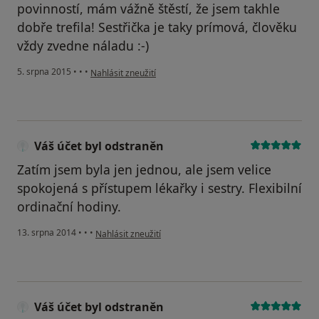
povinností, mám vážně štěstí, že jsem takhle
dobře trefila! Sestřička je taky prímová, člověku
vždy zvedne náladu :-)
podle názoru uživatele Váš účet byl odstraněn
5. srpna 2015
•
•
•
Nahlásit zneužití
Váš účet byl odstraněn
Zatím jsem byla jen jednou, ale jsem velice
spokojená s přístupem lékařky i sestry. Flexibilní
ordinační hodiny.
podle názoru uživatele Váš účet byl odstraněn
13. srpna 2014
•
•
•
Nahlásit zneužití
Váš účet byl odstraněn