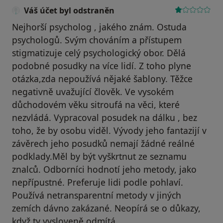
Váš účet byl odstraněn
Nejhorší psycholog , jakého znám. Ostuda
psychologů. Svým chováním a přístupem
stigmatizuje celý psychologický obor. Dělá
podobné posudky na více lidí. Z toho plyne
otázka,zda nepoužívá nějaké šablony. Těžce
negativně uvažující člověk. Ve vysokém
důchodovém věku sitroufá na věci, které
nezvládá. Vypracoval posudek na dálku , bez
toho, že by osobu viděl. Vývody jeho fantazijí v
závěrech jeho posudků nemají žádné reálné
podklady.Měl by být vyškrtnut ze seznamu
znalců. Odborníci hodnotí jeho metody, jako
nepřípustné. Preferuje lidi podle pohlaví.
Používá netransparentní metody v jiných
zemích dávno zakázané. Neopírá se o důkazy,
když ty vysloveně odmítá.