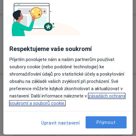
Psychoterapie
životě.
O mé odbornosti a terapeutické práci se lze více
Ceník
dozvědět z anotace: "Who is ...?", podtitul "Životopisná
encyklopedie osobností České republiky", Verlag für
Informace o službách a cenách nejsou k dispozici
Personenenzyklopädien AG Alpenstrasse. 16, Zug,
Tento specialista ještě nepřidával žádné informace o
Respektujeme vaše soukromí
Schweiz - 8. vyd., 2010.
svých službách.
Přijetím povolujete nám a našim partnerům používat
soubory cookie (nebo podobné technologie) ke
shromažďování údajů pro statistické účely a poskytování
obsahu na základě vašich zvyklostí při procházení. Své
Adresy (2)
preference můžete kdykoli zkontrolovat a aktualizovat v
nastavení. Další informace naleznete v
zásadách ochrany
Adresa 1
Adresa 2
soukromí a souborů cookie.
Bydliště dle záznamu v rejstříku:
Přijmout
Upravit nastavení
Hodonínská 1090/3, Praha 4,
Praha
140 00