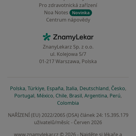
Pro zdravotnická zařízení
Noa Notes
Novinka
Centrum nápovědy
Kontakt
ZnamyLekar - Hlavní stránka
ZnanyLekarz Sp. z o.o.
ul. Kolejowa 5/7
01-217 Warszawa, Polska
se otevře v nové záložce
se otevře v nové záložce
se otevře v nové záložce
se otevře v nové záložce
se otevře v 
se o
Polska
,
Türkiye
,
España
,
Italia
,
Deutschland
,
Česko
,
se otevře v nové záložce
se otevře v nové záložce
se otevře v nové záložce
se otevře v nové záložc
se otevře v 
se ote
Portugal
,
México
,
Chile
,
Brasil
,
Argentina
,
Perú
,
se otevře v nové záložce
Colombia
NAŘÍZENÍ (EU) 2022/2065 (DSA) článek 24: 15.395.179
uživatelů/měsíc - Červen 2026
www.znamylekar.cz © 2026 - Najděte si lékaře a