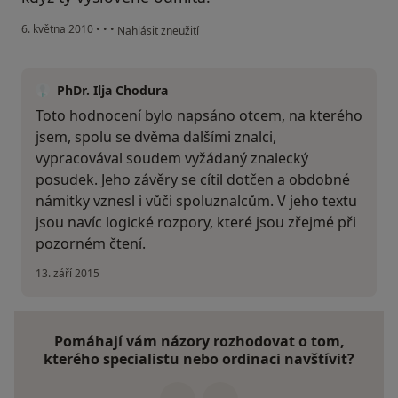
podle názoru uživatele Váš účet byl odstraněn
6. května 2010
•
•
•
Nahlásit zneužití
PhDr. Ilja Chodura
Toto hodnocení bylo napsáno otcem, na kterého
jsem, spolu se dvěma dalšími znalci,
vypracovával soudem vyžádaný znalecký
posudek. Jeho závěry se cítil dotčen a obdobné
námitky vznesl i vůči spoluznalcům. V jeho textu
jsou navíc logické rozpory, které jsou zřejmé při
pozorném čtení.
13. září 2015
Pomáhají vám názory rozhodovat o tom,
kterého specialistu nebo ordinaci navštívit?