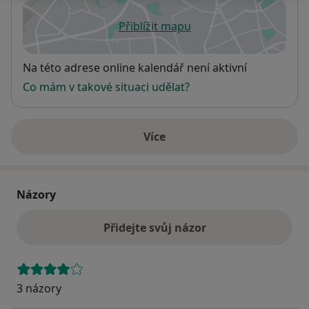
Přiblížit mapu
se otevře v nové záložce
Dostupnost
Na této adrese online kalendář není aktivní
Co mám v takové situaci udělat?
Více
o adrese
Názory
Přidejte svůj názor
3 názory