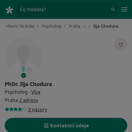
Hla
Co hledáte?
Hlavní Stránka
Psycholog
Praha
Ilja Chodura
Změna města
PhDr.
Ilja Chodura
o specializacích
Psycholog
·
Více
Praha
2 adresy
3 názory
Kontaktní údaje