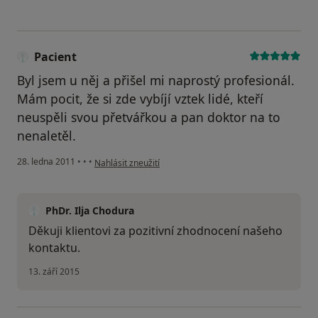
Pacient
Byl jsem u něj a přišel mi naprostý profesionál.
Mám pocit, že si zde vybíjí vztek lidé, kteří
neuspěli svou přetvářkou a pan doktor na to
nenaletěl.
podle názoru uživatele Pacient
28. ledna 2011
•
•
•
Nahlásit zneužití
PhDr. Ilja Chodura
Děkuji klientovi za pozitivní zhodnocení našeho
kontaktu.
13. září 2015