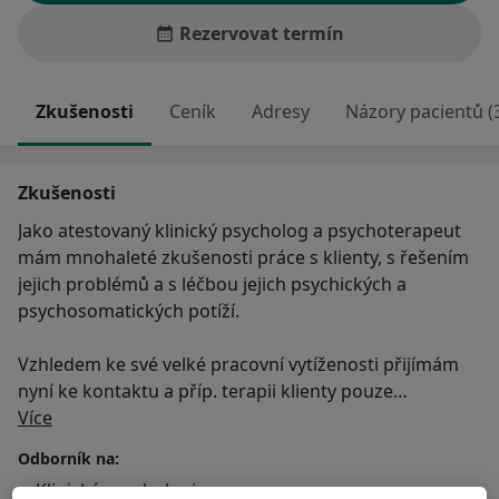
Rezervovat termín
Zkušenosti
Ceník
Adresy
Názory pacientů (
Zkušenosti
Jako atestovaný klinický psycholog a psychoterapeut
mám mnohaleté zkušenosti práce s klienty, s řešením
jejich problémů a s léčbou jejich psychických a
psychosomatických potíží.
Vzhledem ke své velké pracovní vytíženosti přijímám
nyní ke kontaktu a příp. terapii klienty pouze
O mně
výjimečně, po ověření jejich motivace, že chtějí
Více
skutečně pracovat na svém uzdravení, s vědomím, že
Odborník na:
to bude vyžadovat jejich - často značné - úsilí a že to
Klinická psychologie
může vést i k některým zásadním změnám v jejich