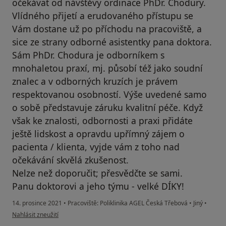
očekávat od návštěvy ordinace PhDr. Chodury.
Vlídného přijetí a erudovaného přístupu se
Vám dostane už po příchodu na pracoviště, a
sice ze strany odborné asistentky pana doktora.
Sám PhDr. Chodura je odborníkem s
mnohaletou praxí, mj. působí též jako soudní
znalec a v odborných kruzích je právem
respektovanou osobností. Výše uvedené samo
o sobě představuje záruku kvalitní péče. Když
však ke znalosti, odbornosti a praxi přidáte
ještě lidskost a opravdu upřímný zájem o
pacienta / klienta, vyjde vám z toho nad
očekávání skvělá zkušenost.
Nelze než doporučit; přesvědčte se sami.
Panu doktorovi a jeho týmu - velké DÍKY!
14. prosince 2021
•
Pracoviště: Poliklinika AGEL Česká Třebová
•
Jiný
•
podle názoru uživatele I.S.
Nahlásit zneužití