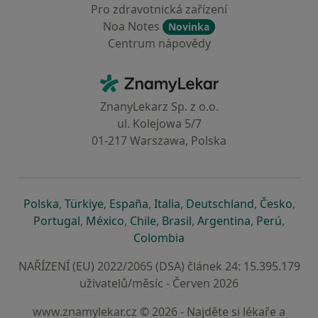
Pro zdravotnická zařízení
Noa Notes
Novinka
Centrum nápovědy
Kontakt
ZnamyLekar - Hlavní stránka
ZnanyLekarz Sp. z o.o.
ul. Kolejowa 5/7
01-217 Warszawa, Polska
se otevře v nové záložce
se otevře v nové záložce
se otevře v nové záložce
se otevře v nové záložce
se otevře v 
se o
Polska
,
Türkiye
,
España
,
Italia
,
Deutschland
,
Česko
,
se otevře v nové záložce
se otevře v nové záložce
se otevře v nové záložce
se otevře v nové záložc
se otevře v 
se ote
Portugal
,
México
,
Chile
,
Brasil
,
Argentina
,
Perú
,
se otevře v nové záložce
Colombia
NAŘÍZENÍ (EU) 2022/2065 (DSA) článek 24: 15.395.179
uživatelů/měsíc - Červen 2026
www.znamylekar.cz © 2026 - Najděte si lékaře a