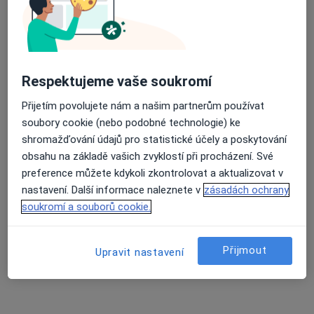
32 názorů
Respektujeme vaše soukromí
Recenze pacientů jsou pro nás důležité.
Přijetím povolujete nám a našim partnerům používat
Specialisté nemají možnost zaplatit za
soubory cookie (nebo podobné technologie) ke
odstranění nebo změnu recenze pacienta.
shromažďování údajů pro statistické účely a poskytování
Další informace o názorech
Další informace.
obsahu na základě vašich zvyklostí při procházení. Své
preference můžete kdykoli zkontrolovat a aktualizovat v
nastavení. Další informace naleznete v
zásadách ochrany
soukromí a souborů cookie.
Hledejte v názorech
Přijmout
Upravit nastavení