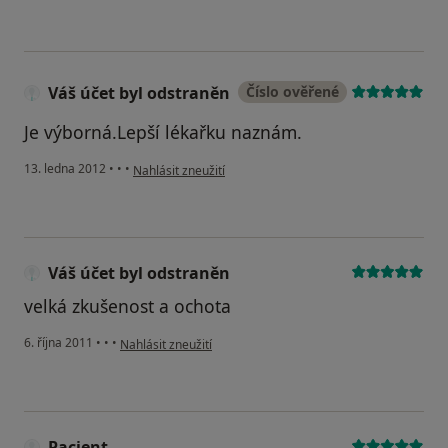
Váš účet byl odstraněn
Číslo ověřené
Je výborná.Lepší lékařku naznám.
podle názoru uživatele Váš účet byl odstraněn
13. ledna 2012
•
•
•
Nahlásit zneužití
Váš účet byl odstraněn
velká zkušenost a ochota
podle názoru uživatele Váš účet byl odstraněn
6. října 2011
•
•
•
Nahlásit zneužití
Pacient