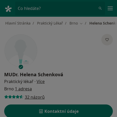
Hla
Co hledáte?
Hlavní Stránka
Praktický Lékař
Brno
Helena Schenk
Změna města
MUDr.
Helena Schenková
o specializacích
Praktický lékař
·
Více
Brno
1 adresa
32 názorů
Kontaktní údaje