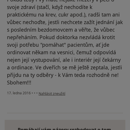
svoje zdraví (stačí, když nechodíte k
praktickému na krev, cukr apod.), radši tam ani
vůbec nechoďte, jestli nechcete zažít jednání jak
s posledním bezdomovcem a věřte, že vůbec
nepřeháním. Pokud doktorka nezvládá krotit
svoji potřebu "pomáhat" pacientům, ať jde
ordinovat někam na vesnici, čemuž odpovídá
nejen její vystupování, ale i interiér její čekárny
a ordinace. Ve dveřích se mě ještě zeptala, jestli
přijdu na ty odběry - k Vám teda rozhodně ne!
Sbohem!!!
podle názoru uživatele Váš účet byl odstraněn
17. ledna 2016
•
•
•
Nahlásit zneužití
Pomáhají vám názory rozhodovat o tom,