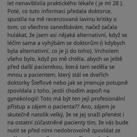
let nenavštívila praktického lékaře ( je mi 28 ).
Poté, co tuto informaci předala doktorce,
spustila na mě recenzovaná lavinu kritiky o
tom, co všechno zanedbávám, načež začala
hulákat, že jsem asi nějaká alternativní, když se
léčím sama a vyhýbám se doktorům (i kdybych
byla alternativní, co je jí do toho). Vrcholem
všeho bylo, když po mě chtěla, abych se ještě
před další pacientkou, která tam seděla se
mnou a pacientem, který stál ve dveřích
doktorky Šteflové nebo jak se jmenuje potupně
zpovídala z toho, jestli chodím aspoň na
gynekologii! Toto má být ten její profesionální
přístup a zájem o pacienta?? Ano, zájem je
skutečně natolik velký, že se jej snaží přenést i
na ostatní zúčastněné pacienty tím, že vás bude
nutit se před nimi nedobrovolně zpovídat ze