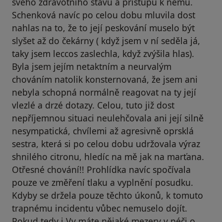
svého zdravotního stavu a přístupu k němu.
Schenková navíc po celou dobu mluvila dost
nahlas na to, že to její peskování muselo být
slyšet až do čekárny ( když jsem v ní seděla já,
taky jsem leccos zaslechla, když zvýšila hlas).
Byla jsem jejím netaktním a neurvalým
chováním natolik konsternovaná, že jsem ani
nebyla schopná normálně reagovat na ty její
vlezlé a drzé dotazy. Celou, tuto již dost
nepříjemnou situaci neulehčovala ani její silně
nesympatická, chvílemi až agresivně oprsklá
sestra, která si po celou dobu udržovala výraz
shnilého citronu, hledíc na mě jak na marťana.
Otřesné chování!! Prohlídka navíc spočívala
pouze ve změření tlaku a vyplnění posudku.
Kdyby se držela pouze těchto úkonů, k tomuto
trapnému incidentu vůbec nemuselo dojít.
Pokud tedy i Vy máte nějaké mezery v péči o