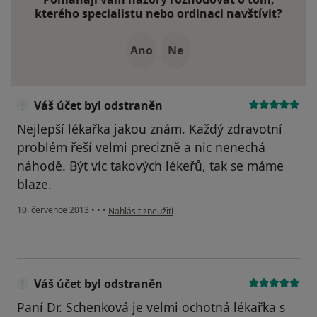
kterého specialistu nebo ordinaci navštívit?
Ano
Ne
Váš účet byl odstraněn
Nejlepší lékařka jakou znám. Každý zdravotní
problém řeší velmi precizně a nic nenechá
náhodě. Být víc takových lékeřů, tak se máme
blaze.
podle názoru uživatele Váš účet byl odstraněn
10. července 2013
•
•
•
Nahlásit zneužití
Váš účet byl odstraněn
Paní Dr. Schenková je velmi ochotná lékařka s