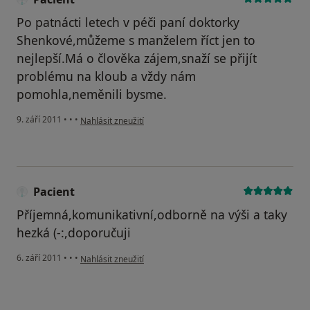
Po patnácti letech v péči paní doktorky
Shenkové,můžeme s manželem říct jen to
nejlepší.Má o člověka zájem,snaží se přijít
problému na kloub a vždy nám
pomohla,neměnili bysme.
podle názoru uživatele Pacient
9. září 2011
•
•
•
Nahlásit zneužití
Pacient
Příjemná,komunikativní,odborně na výši a taky
hezká (-:,doporučuji
podle názoru uživatele Pacient
6. září 2011
•
•
•
Nahlásit zneužití