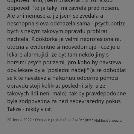
odpoved "ano, jsem unavena". S ironickou
odpovedi "to ja taky" mi zavrela pred nosem.
Ale ani nemusela, jiz jsem se zvedala a
neschopna slova odchazela sama - psych.potize
bych s nekym takovym opravdu probirat
nechtela. P.doktorka je velmi neprofesionalni,
utocna a evidentne si neuvedomuje - coz je u
lekare alarmujici, ze byt tam nekdo jiny s
horsimi psych.potizemi, pro koho by navsteva
obv.lekare byla "posledni nadeji" (a ze odhodlat
se k te navsteve a naleznuti odborne pomoci
opravdu stoji kolikrat posledni sily, a ze
takovych lidi neni malo), tak by pravdepodobne
byla zodpovedna za neci sebevrazedny pokus.
Takze - nikdy vice!
podle názoru uživatele 
20. ledna 2022
•
Ordinace praktického lékaře
•
Jiný
•
Nahlásit zneužití