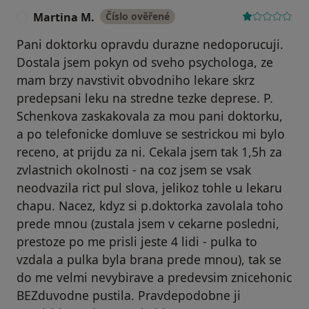
Martina M.
Číslo ověřené
M
Pani doktorku opravdu durazne nedoporucuji.
Dostala jsem pokyn od sveho psychologa, ze
mam brzy navstivit obvodniho lekare skrz
predepsani leku na stredne tezke deprese. P.
Schenkova zaskakovala za mou pani doktorku,
a po telefonicke domluve se sestrickou mi bylo
receno, at prijdu za ni. Cekala jsem tak 1,5h za
zvlastnich okolnosti - na coz jsem se vsak
neodvazila rict pul slova, jelikoz tohle u lekaru
chapu. Nacez, kdyz si p.doktorka zavolala toho
prede mnou (zustala jsem v cekarne posledni,
prestoze po me prisli jeste 4 lidi - pulka to
vzdala a pulka byla brana prede mnou), tak se
do me velmi nevybirave a predevsim znicehonic
BEZduvodne pustila. Pravdepodobne ji