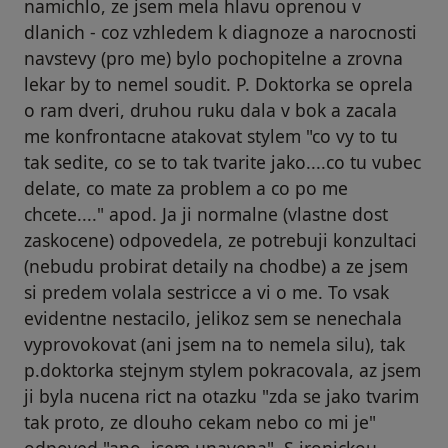
namichlo, ze jsem mela hlavu oprenou v
dlanich - coz vzhledem k diagnoze a narocnosti
navstevy (pro me) bylo pochopitelne a zrovna
lekar by to nemel soudit. P. Doktorka se oprela
o ram dveri, druhou ruku dala v bok a zacala
me konfrontacne atakovat stylem "co vy to tu
tak sedite, co se to tak tvarite jako....co tu vubec
delate, co mate za problem a co po me
chcete...." apod. Ja ji normalne (vlastne dost
zaskocene) odpovedela, ze potrebuji konzultaci
(nebudu probirat detaily na chodbe) a ze jsem
si predem volala sestricce a vi o me. To vsak
evidentne nestacilo, jelikoz sem se nenechala
vyprovokovat (ani jsem na to nemela silu), tak
p.doktorka stejnym stylem pokracovala, az jsem
ji byla nucena rict na otazku "zda se jako tvarim
tak proto, ze dlouho cekam nebo co mi je"