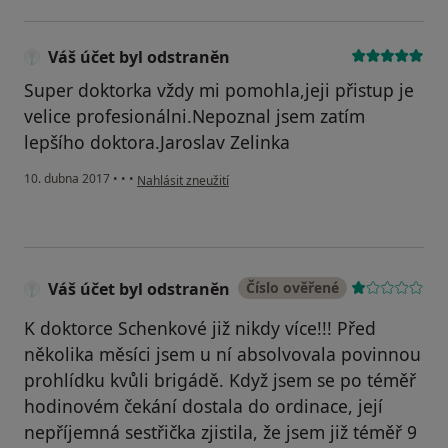
Váš účet byl odstraněn
Super doktorka vždy mi pomohla,jeji přistup je
velice profesionálni.Nepoznal jsem zatím
lepšího doktora.Jaroslav Zelinka
podle názoru uživatele Váš účet byl odstraněn
10. dubna 2017
•
•
•
Nahlásit zneužití
Váš účet byl odstraněn
Číslo ověřené
K doktorce Schenkové již nikdy více!!! Před
několika měsíci jsem u ní absolvovala povinnou
prohlídku kvůli brigádě. Když jsem se po téměř
hodinovém čekání dostala do ordinace, její
nepříjemná sestřička zjistila, že jsem již téměř 9