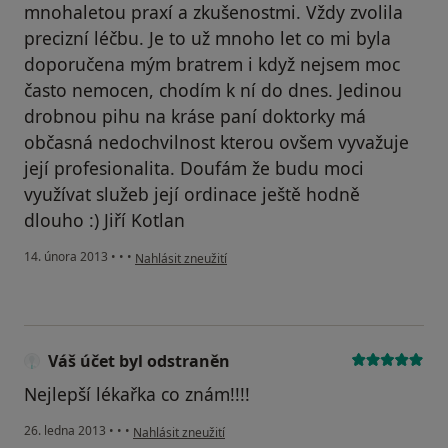
mnohaletou praxí a zkušenostmi. Vždy zvolila
precizní léčbu. Je to už mnoho let co mi byla
doporučena mým bratrem i když nejsem moc
často nemocen, chodím k ní do dnes. Jedinou
drobnou pihu na kráse paní doktorky má
občasná nedochvilnost kterou ovšem vyvažuje
její profesionalita. Doufám že budu moci
využívat služeb její ordinace ještě hodně
dlouho :) Jiří Kotlan
podle názoru uživatele Váš účet byl odstraněn
14. února 2013
•
•
•
Nahlásit zneužití
Váš účet byl odstraněn
Nejlepší lékařka co znám!!!!
podle názoru uživatele Váš účet byl odstraněn
26. ledna 2013
•
•
•
Nahlásit zneužití