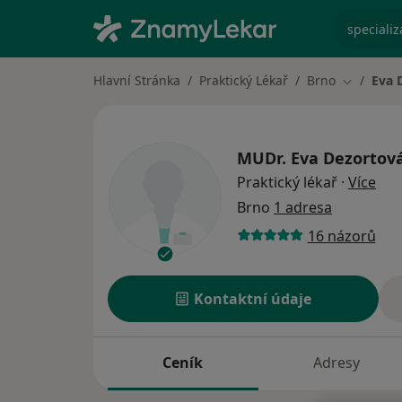
specializ
Hlavní Stránka
Praktický Lékař
Brno
Eva 
Změna mě
MUDr.
Eva Dezortov
o sp
Praktický lékař
·
Více
Brno
1 adresa
16 názorů
Kontaktní údaje
Ceník
Adresy