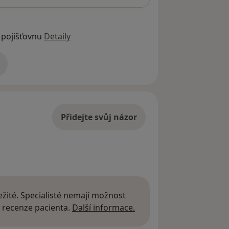
 pojišťovnu
Detaily
adrese
Přidejte svůj názor
žité. Specialisté nemají možnost
Další informace o názor
 recenze pacienta.
Další informace.