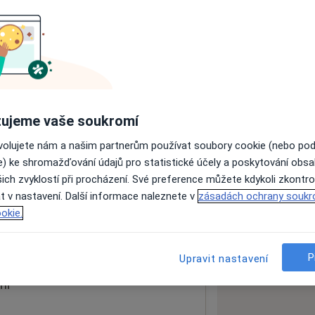
ách nejsou k dispozici
ádné informace o svých službách.
ujeme vaše soukromí
ovolujete nám a našim partnerům používat soubory cookie (nebo po
e) ke shromažďování údajů pro statistické účely a poskytování obs
ich zvyklostí při procházení. Své preference můžete kdykoli zkontro
t v nastavení. Další informace naleznete v
zásadách ochrany soukr
okie.
 mapu
 otevře v nové záložce
P
Upravit nastavení
ní