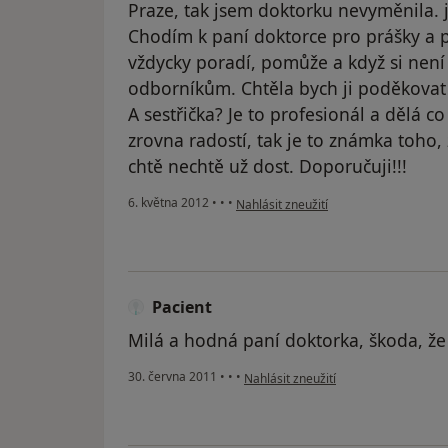
Praze, tak jsem doktorku nevyměnila.
Chodím k paní doktorce pro prášky a 
vždycky poradí, pomůže a když si není 
odborníkům. Chtěla bych ji poděkovat i z
A sestřička? Je to profesionál a dělá 
zrovna radostí, tak je to známka toho, 
chtě nechtě už dost. Doporučuji!!!
podle názoru uživatele Váš účet byl o
6. května 2012
•
•
•
Nahlásit zneužití
Pacient
Milá a hodná paní doktorka, škoda, že s
podle názoru uživatele Pacient
30. června 2011
•
•
•
Nahlásit zneužití