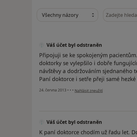
Hledejte v ná
Váš účet byl odstraněn
Připojuji se ke spokojeným pacientům.
doktorky se vylepšilo i dobře funguj
návštěvy a dodržováním sjednaného te
Paní doktorce i setře přeji samé hezké
podle názoru uživatele Váš účet byl 
24. června 2013
•
•
•
Nahlásit zneužití
Váš účet byl odstraněn
K paní doktorce chodím už řadu let. Do