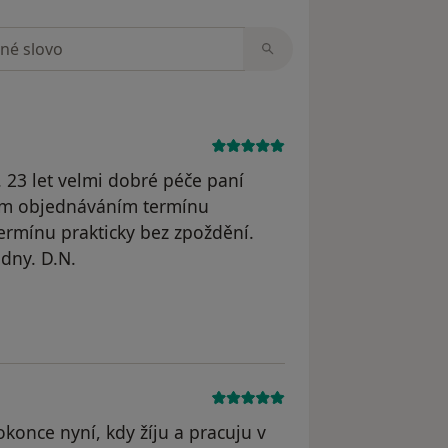
zorech
 23 let velmi dobré péče paní
ícím objednáváním termínu
rmínu prakticky bez zpoždění.
 dny. D.N.
odstraněn
konce nyní, kdy žíju a pracuju v