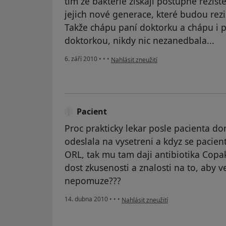
tím že bakterie získájí postupně rezis
jejich nové generace, které budou rezis
Takže chápu paní doktorku a chápu i pa
doktorkou, nikdy nic nezanedbala...
podle názoru uživatele Pacient
6. září 2010
•
•
•
Nahlásit zneužití
Pacient
Proc prakticky lekar posle pacienta d
odeslala na vysetreni a kdyz se pacien
ORL, tak mu tam daji antibiotika Copak
dost zkusenosti a znalosti na to, aby 
nepomuze???
podle názoru uživatele Pacient
14. dubna 2010
•
•
•
Nahlásit zneužití