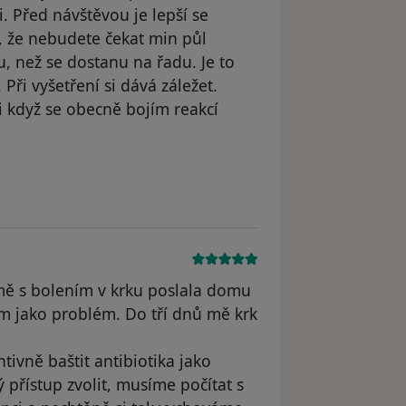
i. Před návštěvou je lepší se
u, že nebudete čekat min půl
, než se dostanu na řadu. Je to
Při vyšetření si dává záležet.
 když se obecně bojím reakcí
dstraněn
 mě s bolením v krku poslala domu
ím jako problém. Do tří dnů mě krk
ivně baštit antibiotika jako
přístup zvolit, musíme počítat s