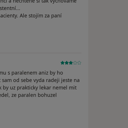
tenci a nechtěně si tak vychováme
tentní...
cienty. Ale stojím za paní
omu s paralenem aniz by ho
t sam od sebe vyda radeji jeste na
 by uz prakticky lekar nemel mit
vedel, ze paralen bohuzel