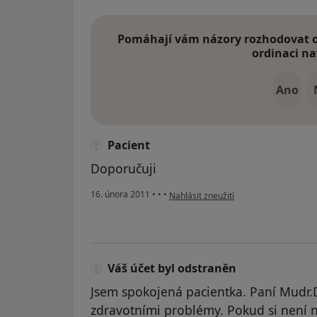
Pomáhají vám názory rozhodovat o 
ordinaci na
Ano
Pacient
Doporučuji
podle názoru uživatele Pacient
16. února 2011
•
•
•
Nahlásit zneužití
Váš účet byl odstraněn
Jsem spokojená pacientka. Paní Mudr
zdravotními problémy. Pokud si není 