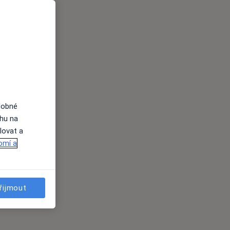
dobné
ahu na
lovat a
omí a
řijmout