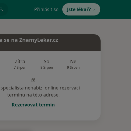
Přihlásit se
Jste lékař?
e se na ZnamyLekar.cz
Zítra
So
Ne
Po
Út
7 Srpen
8 Srpen
9 Srpen
10 Srpen
11 Srp
specialista nenabízí online rezervaci
termínu na této adrese.
Rezervovat termín