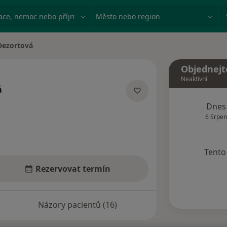
ace, nemoc nebo příjmení
Město nebo region
Dezortová
sta
Objednejt
Neaktivní
á
ecializacích
Dnes
6 Srpen
Tento 
Rezervovat termín
Názory pacientů (16)