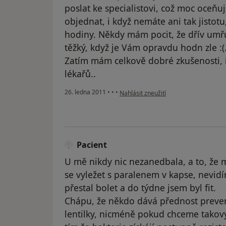
poslat ke specialistovi, což moc oceňuj
objednat, i když nemáte ani tak jistot
hodiny. Někdy mám pocit, že dřív umřu
těžký, když je Vám opravdu hodn zle :(. 
Zatím mám celkově dobré zkušenosti, i
lékařů..
podle názoru uživatele Váš účet byl o
26. ledna 2011
•
•
•
Nahlásit zneužití
Pacient
U mě nikdy nic nezanedbala, a to, že
se vyležet s paralenem v kapse, nevid
přestal bolet a do týdne jsem byl fit.
Chápu, že někdo dává přednost prevent
lentilky, nicméně pokud chceme takový 