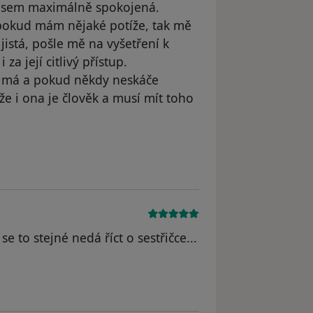
 jsem maximálně spokojená.
pokud mám nějaké potíže, tak mě
jistá, pošle mě na vyšetření k
a její citlivý přístup.
co má a pokud někdy neskáče
že i ona je člověk a musí mít toho
dstraněn
e to stejné nedá říct o sestřičce...