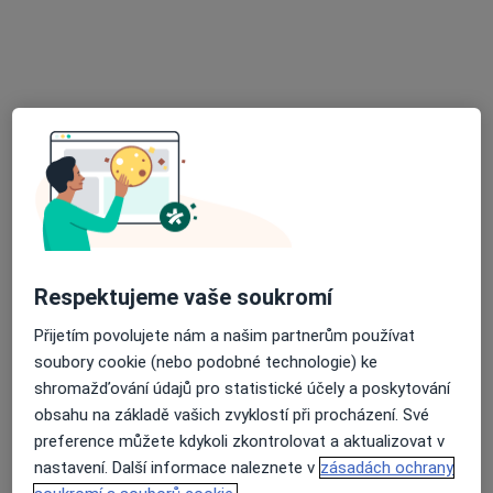
Přiblížit mapu
se otevře v nové záložce
Dostupnost
Na této adrese online kalendář není aktivní
Co mám v takové situaci udělat?
Způsoby platby (soukromé návštěvy)
Na teto adrese lékař přijímá pacienty na pojišťovnu
Detaily
Respektujeme vaše soukromí
Přijetím povolujete nám a našim partnerům používat
Více
o adrese
soubory cookie (nebo podobné technologie) ke
shromažďování údajů pro statistické účely a poskytování
obsahu na základě vašich zvyklostí při procházení. Své
Názory
preference můžete kdykoli zkontrolovat a aktualizovat v
nastavení. Další informace naleznete v
zásadách ochrany
Přidejte svůj názor