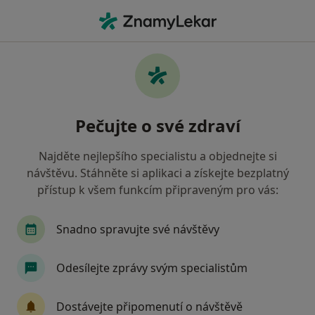
Hla
Co hledáte?
Hlavní Stránka
Otorinolaryngolog
Praha
Doris Mat
Změna města
Pečujte o své zdraví
Najděte nejlepšího specialistu a objednejte si
návštěvu. Stáhněte si aplikaci a získejte bezplatný
přístup k všem funkcím připraveným pro vás:
Doris Maturová
o specializacích
Otorinolaryngolog
·
Více
Snadno spravujte své návštěvy
Praha
1 adresa
32 názorů
Odesílejte zprávy svým specialistům
Kontaktní údaje
Dostávejte připomenutí o návštěvě