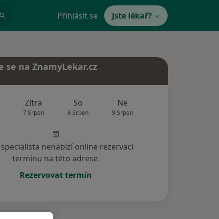
Přihlásit se
Jste lékař?
e se na ZnamyLekar.cz
Zítra
So
Ne
Po
Út
7 Srpen
8 Srpen
9 Srpen
10 Srpen
11 Srp
specialista nenabízí online rezervaci
termínu na této adrese.
Rezervovat termín