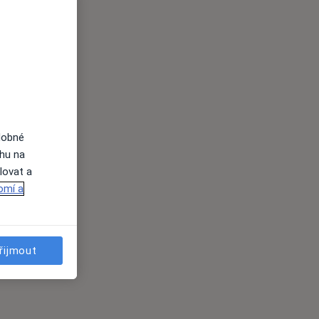
dobné
ahu na
lovat a
omí a
řijmout