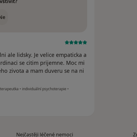
vštívit?
Ne
i ale lidsky. Je velice empaticka a
 ordinaci se citim prijemne. Moc mi
eho zivota a mam duveru se na ni
oterapeutka
•
individuální psychoterapie
•
Nejčastěji léčené nemoci
Z