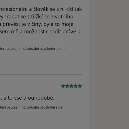
esionální a člověk se s ní cítí tak
yhrabat se z těžkého životního
převést je v činy, byla to moje
 jsem měla možnost chodit právě k
oterapeutka
•
individuální psychoterapie
•
t a to vše dlouhodobě.
oterapeutka
•
individuální psychoterapie
•