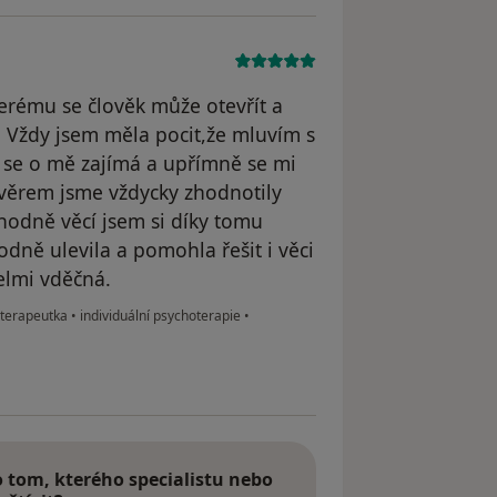
terému se člověk může otevřít a
 Vždy jsem měla pocit,že mluvím s
se o mě zajímá a upřímně se mi
Závěrem jsme vždycky zhodnotily
hodně věcí jsem si díky tomu
dně ulevila a pomohla řešit i věci
elmi vděčná.
oterapeutka
•
individuální psychoterapie
•
tom, kterého specialistu nebo