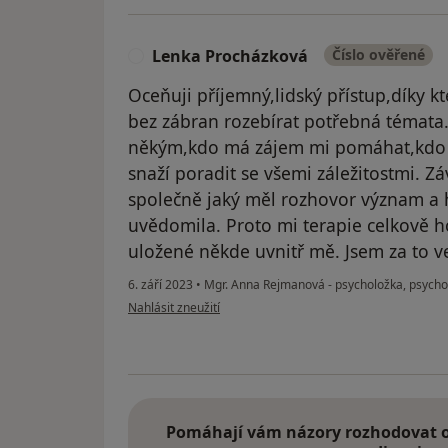
Lenka Procházková
Číslo ověřené
L
Oceňuji příjemný,lidský přístup,díky k
bez zábran rozebírat potřebná témata.
někým,kdo má zájem mi pomáhat,kdo 
snaží poradit se všemi záležitostmi. 
společně jaký měl rozhovor význam a 
uvědomila. Proto mi terapie celkově ho
uložené někde uvnitř mě. Jsem za to v
6. září 2023
•
Mgr. Anna Rejmanová - psycholožka, psych
podle názoru uživatele Lenka Procházková
Nahlásit zneužití
Pomáhají vám názory rozhodovat o 