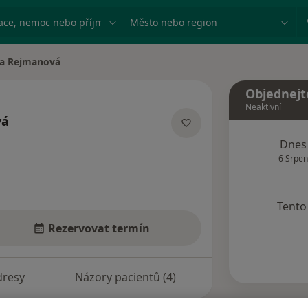
ace, nemoc nebo příjmení
Město nebo region
a Rejmanová
ěsta
Objednejt
Neaktivní
vá
pecializacích
Dnes
6 Srpen
Tento 
Rezervovat termín
dresy
Názory pacientů (4)