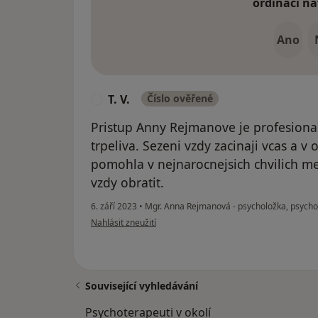
ordinaci na
Ano
T. V.
Číslo ověřené
T
Pristup Anny Rejmanove je profesionaln
trpeliva. Sezeni vzdy zacinaji vcas a v
pomohla v nejnarocnejsich chvilich m
vzdy obratit.
6. září 2023
•
Mgr. Anna Rejmanová - psycholožka, psych
podle názoru uživatele T. V.
Nahlásit zneužití
Související vyhledávání
Psychoterapeuti v okolí