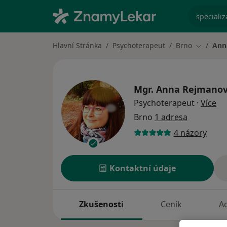
specializ
Hlavní Stránka
Psychoterapeut
Brno
Ann
Změna m
Mgr.
Anna Rejmano
o s
Psychoterapeut
·
Více
Brno
1 adresa
4 názory
Kontaktní údaje
Zkušenosti
Ceník
A