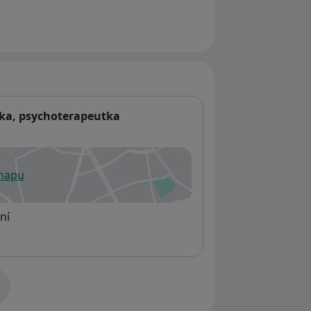
ka, psychoterapeutka
 mapu
 otevře v nové záložce
ní
adrese