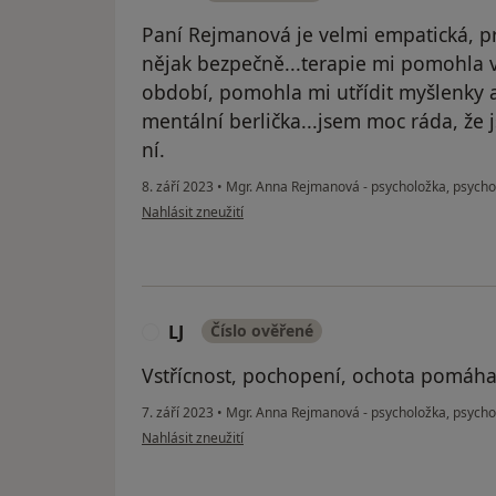
Paní Rejmanová je velmi empatická, prof
nějak bezpečně...terapie mi pomohla v
období, pomohla mi utřídit myšlenky a 
mentální berlička...jsem moc ráda, že
ní.
8. září 2023
•
Mgr. Anna Rejmanová - psycholožka, psych
podle názoru uživatele IV
Nahlásit zneužití
LJ
Číslo ověřené
L
Vstřícnost, pochopení, ochota pomáha
7. září 2023
•
Mgr. Anna Rejmanová - psycholožka, psych
podle názoru uživatele LJ
Nahlásit zneužití