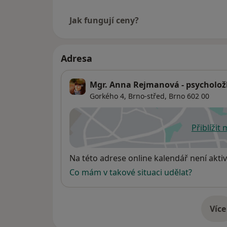
Jak fungují ceny?
Adresa
Mgr. Anna Rejmanová - psycholož
Gorkého 4,
Brno-střed
,
Brno
602 00
Přiblížit
se
Dostupnost
Na této adrese online kalendář není aktiv
Co mám v takové situaci udělat?
Více
o 