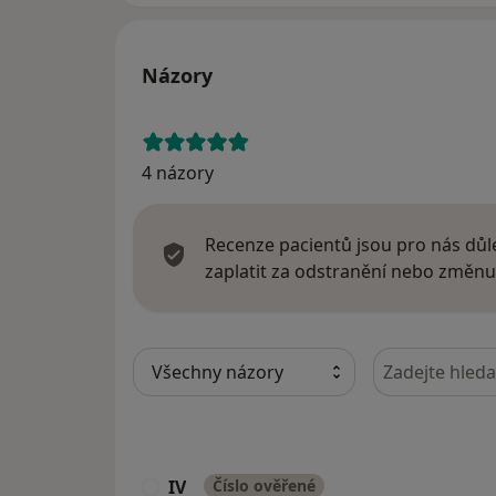
Názory
4 názory
Recenze pacientů jsou pro nás důle
zaplatit za odstranění nebo změnu
Hledejte v ná
IV
Číslo ověřené
I