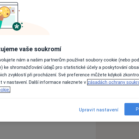
peutka v brněnském Terapeutickém
supervizí.
 univerzitě v Brně a ve vzdělávání
ujeme vaše soukromí
oterapeutickým výcvikem zaměřeným
 psychoterapii. Ten plánuji dokončit v
ovolujete nám a našim partnerům používat soubory cookie (nebo po
e) ke shromažďování údajů pro statistické účely a poskytování obs
ich zvyklostí při procházení. Své preference můžete kdykoli zkontro
.
t v nastavení. Další informace naleznete v
zásadách ochrany soukr
okie.
aj. Představím vám, o čem je terapie a
vá krize
Deprese
Neuróza
jeme v tom, v jaké životní situaci se
ases
rý život, ale můžeme spolu
P
Upravit nastavení
s a jaké změny potřebujete udělat
 Prostor věnujeme tomu, co vám jde a na
zervy a co potřebujete jinak.